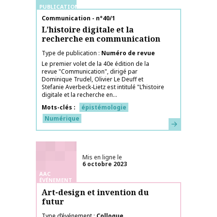
PUBLICATIONS
Nom de la publication
Communication - n°40/1
L’histoire digitale et la
recherche en communication
Type de publication
Numéro de revue
Le premier volet de la 40e édition de la
revue "Communication", dirigé par
Dominique Trudel, Olivier Le Deuff et
Stefanie Averbeck-Lietz est intitulé "L’histoire
digitale et la recherche en...
Mots-clés
épistémologie
Numérique
En savoir plus
Mis en ligne le
6 octobre 2023
AAC
ÉVÉNEMENT
Art-design et invention du
futur
Type d’événement
Colloque