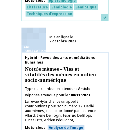
Mots-clés
épistémologie
Littérature
Sémiologie
Sémiotique
Techniques d'expression
En savoir plus
Mis en ligne le
2 octobre 2023
AAC
PUBLICATIONS
Nom de la publication
Hybrid - Revue des arts et médiations
humaines
No(u)s mèmes – Vies et
vitalités des mèmes en milieu
socio-numérique
Type de contribution attendue
Article
Réponse attendue pour le
08/11/2023
La revue Hybrid lance un appel à
contributions pour son numéro 12. Dédié
aux mèmes, il est coordonné par Laurence
Allard, Irène De Togni, Fabrizio Defilippi,
Lucas Fritz, Adrien Péquignot,...
Mots-clés
Analyse de l'image