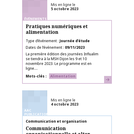
Mis en ligne le
5 octobre 2023
ÉVÉNEMENTS
Pratiques numériques et
alimentation
Type d’événement
Journée d’étude
Dates de l’événement
09/11/2023
La première édition des journées Influalim
se tiendra à la MSH Dijon les 9 et 10
novembre 2023. Le programme est en
ligne....
Mots-clés
Alimentation
En savoir plus
Mis en ligne le
4 octobre 2023
AAC
PUBLICATIONS
Nom de la publication
Communication et organisation
Communication