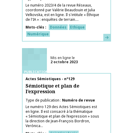
Le numéro 2023/4 de la revue Réseaux,
coordonné par Valérie Beaudouin et Julia
Velkovska, est en ligne. Il s'intitule « Éthique
de l'IA » : enquêtes de terrain....
Mots-clés
Données
Ethique
Numérique
En savoir plus
Mis en ligne le
2 octobre 2023
PUBLICATIONS
Nom de la publication
Actes Sémiotiques - n°129
Sémiotique et plan de
l’expression
Type de publication
Numéro de revue
Le numéro 129 des Actes Sémiotiques est
en ligne. Il est consacré à la thématique
« Sémiotique et plan de l’expression » sous
la direction de Jean-François Bordron,
Verónica...