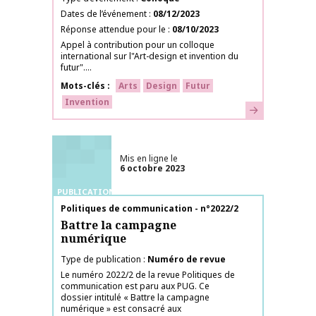
Dates de l’événement
08/12/2023
Réponse attendue pour le
08/10/2023
Appel à contribution pour un colloque
international sur l"Art-design et invention du
futur"....
Mots-clés
Arts
Design
Futur
Invention
En savoir plus
Mis en ligne le
6 octobre 2023
PUBLICATIONS
Nom de la publication
Politiques de communication - n°2022/2
Battre la campagne
numérique
Type de publication
Numéro de revue
Le numéro 2022/2 de la revue Politiques de
communication est paru aux PUG. Ce
dossier intitulé « Battre la campagne
numérique » est consacré aux