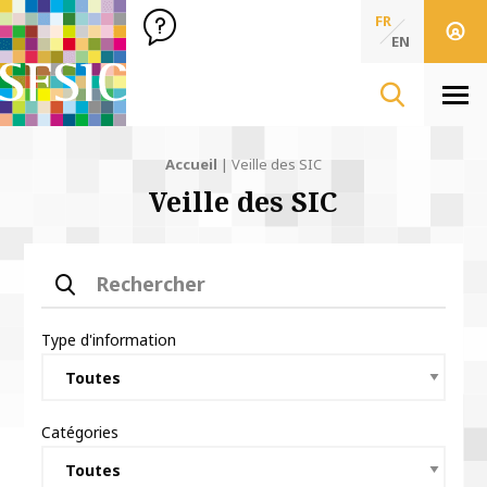
SFSIC Société Française des Sciences de l'Information & de 
Société Française des Sciences
FR
de l'Information
EN
& de la Communication
Men
Accueil
|
Veille des SIC
Veille des SIC
Rechercher
Type d'information
Catégories