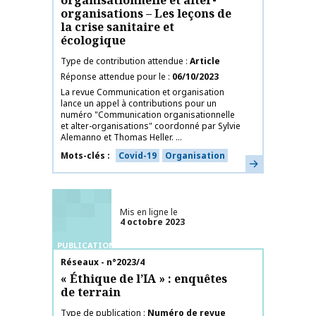
organisationnelle et alter-
organisations – Les leçons de
la crise sanitaire et
écologique
Type de contribution attendue
Article
Réponse attendue pour le
06/10/2023
La revue Communication et organisation
lance un appel à contributions pour un
numéro "Communication organisationnelle
et alter-organisations" coordonné par Sylvie
Alemanno et Thomas Heller. ...
Mots-clés
Covid-19
Organisation
En savoir plus
Mis en ligne le
4 octobre 2023
PUBLICATIONS
Nom de la publication
Réseaux - n°2023/4
« Éthique de l’IA » : enquêtes
de terrain
Type de publication
Numéro de revue