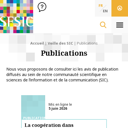
SFSIC Société Française des Sciences de l'Information & de 
Société Française des Sciences
FR
de l'Information
EN
& de la Communication
Men
Accueil
|
Veille des SIC
|
Publications
Publications
Nous vous proposons de consulter ici les avis de publication
diffusés au sein de notre communauté scientifique en
sciences de l’information et de la communication (SIC).
Mis en ligne le
5 juin 2026
PUBLICATIONS
La coopération dans