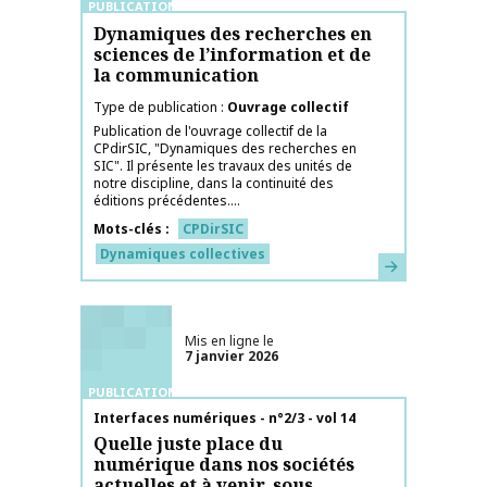
PUBLICATIONS
Dynamiques des recherches en
sciences de l’information et de
la communication
Type de publication
Ouvrage collectif
Publication de l'ouvrage collectif de la
CPdirSIC, "Dynamiques des recherches en
SIC". Il présente les travaux des unités de
notre discipline, dans la continuité des
éditions précédentes....
Mots-clés
CPDirSIC
Dynamiques collectives
En savoir plus
Mis en ligne le
7 janvier 2026
PUBLICATIONS
Nom de la publication
Interfaces numériques - n°2/3 - vol 14
Quelle juste place du
numérique dans nos sociétés
actuelles et à venir, sous