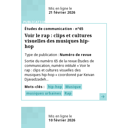
Mis en ligne le
21 février 2026
PUBLICATIONS
Nom de la publication
Études de communication - n°65
Voir le rap : clips et cultures
visuelles des musiques hip-
hop
Type de publication
Numéro de revue
Sortie du numéro 65 de la revue Études de
communication, numéro intitulé « Voir le
rap : clips et cultures visuelles des
musiques hip-hop » coordonné par Keivan
Djavadzadeh...
Mots-clés
hip-hop
Musique
musiques urbaines
Rap
En savoir plus
Mis en ligne le
10 février 2026