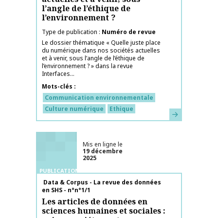
l’angle de l’éthique de
l’environnement ?
Type de publication
Numéro de revue
Le dossier thématique « Quelle juste place
du numérique dans nos sociétés actuelles
et à venir, sous l’angle de l’éthique de
l’environnement ? » dans la revue
Interfaces...
Mots-clés
Communication environnementale
Culture numérique
Ethique
En savoir plus
Mis en ligne le
19 décembre
2025
PUBLICATIONS
Nom de la publication
Data & Corpus - La revue des données
en SHS - n°n°1/1
Les articles de données en
sciences humaines et sociales :