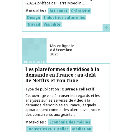
(2025), préface de Pierre Moeglin....
Mots-clés
Artisanat
Créativité
Design
Industries culturelles
Travail
Visibilité
En savoir plus
Mis en ligne le
8 décembre
2025
PUBLICATIONS
Les plateformes de vidéos à la
demande en France : au-delà
de Netflix et YouTube
Type de publication
Ouvrage collectif
Cet ouvrage vise à croiser les regards et les
analyses sur les services de vidéo à la
demande disponibles en France, lesquels
apparaissent comme des alternatives, voire
des concurrents aux géants...
Mots-clés
Economie des médias
Industries culturelles
Médiation