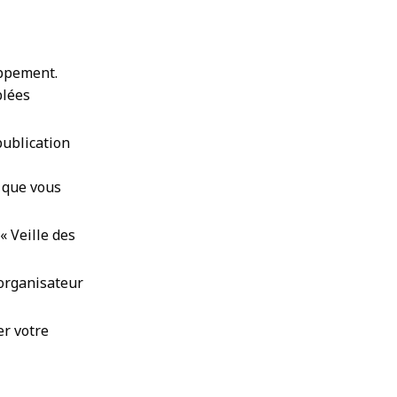
oppement.
blées
publication
 que vous
« Veille des
’organisateur
er votre