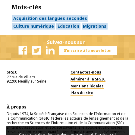
Mots-clés
Acquisition des langues secondes
Culture numérique
Éducation
Migrations
Suivez-nous sur
S'inscrire à la newsletter
Facebook
Twitter
Linkedin
SFSIC
Contactez-nous
77 rue de Villiers
Adhérer à la SFSIC
92200
Neuilly sur Seine
Mentions légales
Plan du site
À propos
Depuis 1974, la Société Française des Sciences de l’Information et de
la Communication (SFSIC) fédère les acteurs de l’enseignement et de la
recherche en Sciences de l’Information et de la Communication (SIC).
En tant qu’association et société savante, elle appuie et valorise les
travaux de notre communauté scientifique à travers ses événements
Ce site utilise des cookies permettant l’analyse et