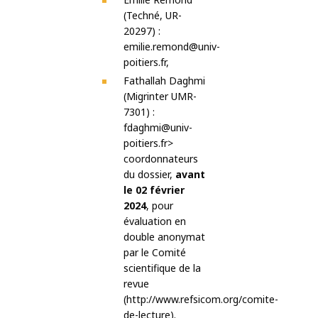
(Techné, UR-
20297) :
emilie.remond@univ-
poitiers.fr,
Fathallah Daghmi
(Migrinter UMR-
7301) :
fdaghmi@univ-
poitiers.fr>
coordonnateurs
du dossier,
avant
le 02 février
2024
, pour
évaluation en
double anonymat
par le Comité
scientifique de la
revue
(http://www.refsicom.org/comite-
de-lecture).