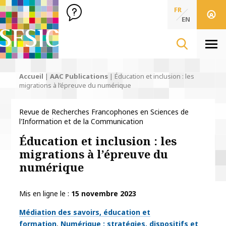
SFSIC Société Française des Sciences de l'Information & de 
Société Française des Sciences
FR
de l'Information
EN
& de la Communication
Men
Accueil
|
AAC Publications
|
Éducation et inclusion : les
migrations à l’épreuve du numérique
Revue de Recherches Francophones en Sciences de
l'Information et de la Communication
Éducation et inclusion : les
migrations à l’épreuve du
numérique
Mis en ligne le
15 novembre 2023
Thématiques
Médiation des savoirs, éducation et
formation
Numérique : stratégies, dispositifs et