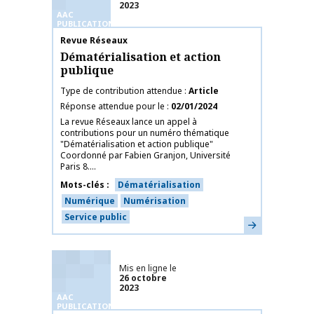
2023
AAC
PUBLICATIONS
Nom de la publication
Revue Réseaux
Dématérialisation et action
publique
Type de contribution attendue
Article
Réponse attendue pour le
02/01/2024
La revue Réseaux lance un appel à
contributions pour un numéro thématique
"Dématérialisation et action publique"
Coordonné par Fabien Granjon, Université
Paris 8....
Mots-clés
Dématérialisation
Numérique
Numérisation
Service public
En savoir plus
Mis en ligne le
26 octobre
2023
AAC
PUBLICATIONS