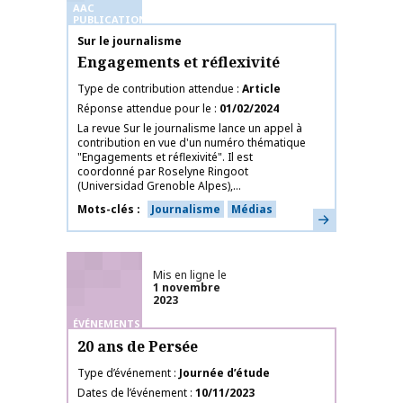
AAC
PUBLICATIONS
Nom de la publication
Sur le journalisme
Engagements et réflexivité
Type de contribution attendue
Article
Réponse attendue pour le
01/02/2024
La revue Sur le journalisme lance un appel à
contribution en vue d'un numéro thématique
"Engagements et réflexivité". Il est
coordonné par Roselyne Ringoot
(Universidad Grenoble Alpes),...
Mots-clés
Journalisme
Médias
En savoir plus
Mis en ligne le
1 novembre
2023
ÉVÉNEMENTS
20 ans de Persée
Type d’événement
Journée d’étude
Dates de l’événement
10/11/2023