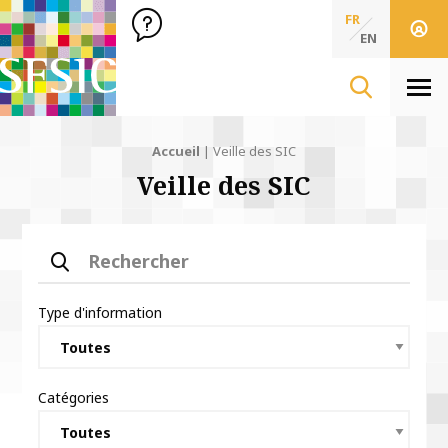
SFSIC Société Française des Sciences de l'Information & de 
Société Française des Sciences
FR
de l'Information
EN
& de la Communication
Men
Accueil
|
Veille des SIC
Veille des SIC
Rechercher
Type d'information
Catégories