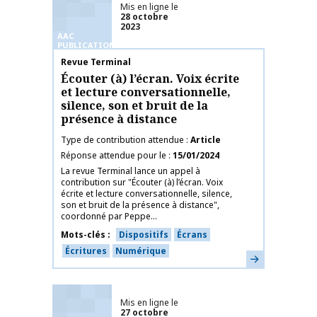
Mis en ligne le
28 octobre
2023
AAC
PUBLICATIONS
Nom de la publication
Revue Terminal
Écouter (à) l’écran. Voix écrite
et lecture conversationnelle,
silence, son et bruit de la
présence à distance
Type de contribution attendue
Article
Réponse attendue pour le
15/01/2024
La revue Terminal lance un appel à
contribution sur "Écouter (à) l’écran. Voix
écrite et lecture conversationnelle, silence,
son et bruit de la présence à distance",
coordonné par Peppe...
Mots-clés
Dispositifs
Écrans
Écritures
Numérique
En savoir plus
Mis en ligne le
27 octobre