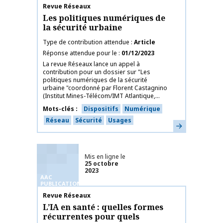
Nom de la publication
Revue Réseaux
Les politiques numériques de
la sécurité urbaine
Type de contribution attendue
Article
Réponse attendue pour le
01/12/2023
La revue Réseaux lance un appel à
contribution pour un dossier sur "Les
politiques numériques de la sécurité
urbaine "coordonné par Florent Castagnino
(Institut Mines-Télécom/IMT Atlantique,...
Mots-clés
Dispositifs
Numérique
Réseau
Sécurité
Usages
En savoir plus
Mis en ligne le
25 octobre
2023
AAC
PUBLICATIONS
Nom de la publication
Revue Réseaux
L’IA en santé : quelles formes
récurrentes pour quels