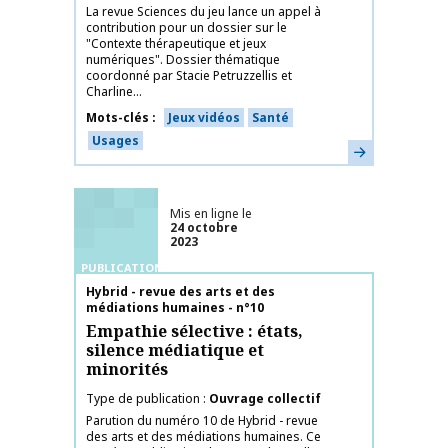
La revue Sciences du jeu lance un appel à
contribution pour un dossier sur le
"Contexte thérapeutique et jeux
numériques". Dossier thématique
coordonné par Stacie Petruzzellis et
Charline...
Mots-clés
Jeux vidéos
Santé
Usages
En savoir plus
Mis en ligne le
24 octobre
2023
PUBLICATIONS
Nom de la publication
Hybrid - revue des arts et des
médiations humaines - n°10
Empathie sélective : états,
silence médiatique et
minorités
Type de publication
Ouvrage collectif
Parution du numéro 10 de Hybrid - revue
des arts et des médiations humaines. Ce