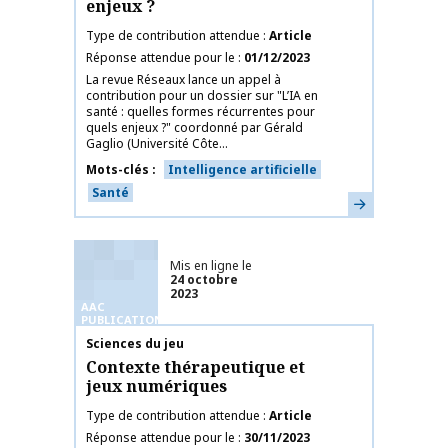
enjeux ?
Type de contribution attendue
Article
Réponse attendue pour le
01/12/2023
La revue Réseaux lance un appel à
contribution pour un dossier sur "L’IA en
santé : quelles formes récurrentes pour
quels enjeux ?" coordonné par Gérald
Gaglio (Université Côte...
Mots-clés
Intelligence artificielle
Santé
En savoir plus
Mis en ligne le
24 octobre
2023
AAC
PUBLICATIONS
Nom de la publication
Sciences du jeu
Contexte thérapeutique et
jeux numériques
Type de contribution attendue
Article
Réponse attendue pour le
30/11/2023