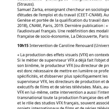
(Strauss).
Samuel Zarka, enseignant chercheur en sociologie à
d’études de l’emploi et du travail (CEET-CNAM). Aut
Genèse et portée de la qualification du travail d
2018), CNAM, Paris, 2019. Dernière publication : 
l’audiovisuel français. Une redéfinition des modali
française de socio-économie, La Découverte, Paris 
10h15
Intervention de Caroline Renouard (Universi
« La production des effets visuels (VFX) en context
Si le métier de superviseur VFX a déjà fait l’objet 
son binôme, le producteur VFX (ou directeur de pro
est donc nécessaire de mettre en lumière ce prof
spécificités, et d’observer plus spécifiquement les 
superviseur VFX, les directeurs de production et 
exécutifs de films et de séries télévisées. Mais, a
VFX en lui-même, cette intervention a aussi l’inte
transnational toute la production française des e
et le rôle des studios VFX français, souvent assoc
projets internationaux de films et de séries télév