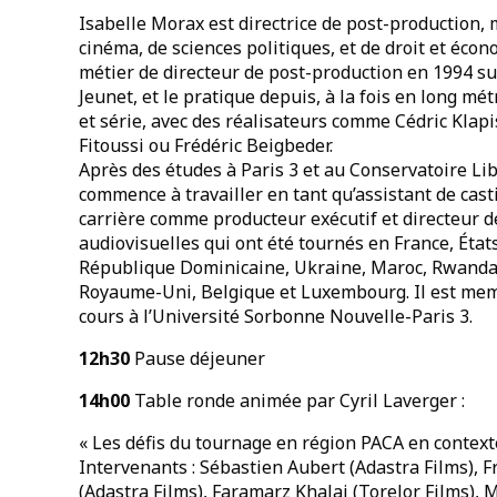
Isabelle Morax est directrice de post-production,
cinéma, de sciences politiques, et de droit et écon
métier de directeur de post-production en 1994 su
Jeunet, et le pratique depuis, à la fois en long m
et série, avec des réalisateurs comme Cédric Klapi
Fitoussi ou Frédéric Beigbeder.
Après des études à Paris 3 et au Conservatoire L
commence à travailler en tant qu’assistant de cast
carrière comme producteur exécutif et directeur de
audiovisuelles qui ont été tournés en France, État
République Dominicaine, Ukraine, Maroc, Rwanda,
Royaume-Uni, Belgique et Luxembourg. Il est mem
cours à l’Université Sorbonne Nouvelle-Paris 3.
12h30
Pause déjeuner
14h00
Table ronde animée par Cyril Laverger :
« Les défis du tournage en région PACA en context
Intervenants : Sébastien Aubert (Adastra Films), F
(Adastra Films), Faramarz Khalaj (Torelor Films), 