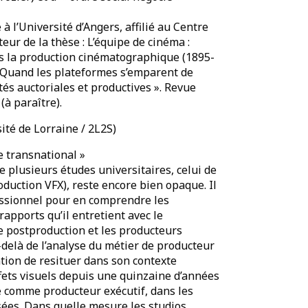
 l’Université d’Angers, affilié au Centre
eur de la thèse : L’équipe de cinéma :
ans la production cinématographique (1895-
« Quand les plateformes s’emparent de
tés auctoriales et productives ». Revue
(à paraître).
té de Lorraine / 2L2S)
e transnational »
de plusieurs études universitaires, celui de
duction VFX), reste encore bien opaque. Il
essionnel pour en comprendre les
rapports qu’il entretient avec le
de postproduction et les producteurs
u-delà de l’analyse du métier de producteur
ntion de resituer dans son contexte
ffets visuels depuis une quinzaine d’années
ié comme producteur exécutif, dans les
isées. Dans quelle mesure les studios