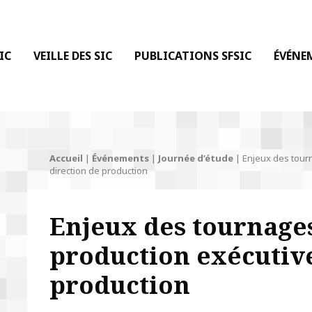
 DE LA COMMUNICATION
IC
VEILLE DES SIC
PUBLICATIONS SFSIC
ÉVÉNE
Accueil
|
Événements
|
Journée d’étude
|
Enjeux des tourn
direction de production
Enjeux des tournages
production exécutive
production