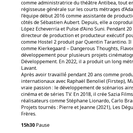
comme administratrice du théâtre Antibea, tout e
régisseuse générale sur les courts métrages d’Adas
l’équipe début 2016 comme assistante de productio
côtés de Sébastien Aubert. Depuis, elle a coprodu
López Echeverría et Pulse d’Aino Suni. Pendant 2
directeur de production et producteur exécutif po
comme Hostel 2 produit par Quentin Tarantino. Il 
comme Kierkegaard – Dangerous Thoughts, Flavor of
développement pour plusieurs projets cinématogr
Développement. En 2022, il a produit un long mét
Lavant.
Après avoir travaillé́ pendant 20 ans comme prod
internationaux avec Raphaël Benoliel (Firstep), M
vraie passion : le développement de scénarios ain
cinéma et de séries TV. En 2018, il crée Sazia Film
réalisateurs comme Stéphane Lionardo, Carlo Brand
Projets tournés : Pierre et Jeanne (2021), Les Dég
Frères.
15h30
Pause