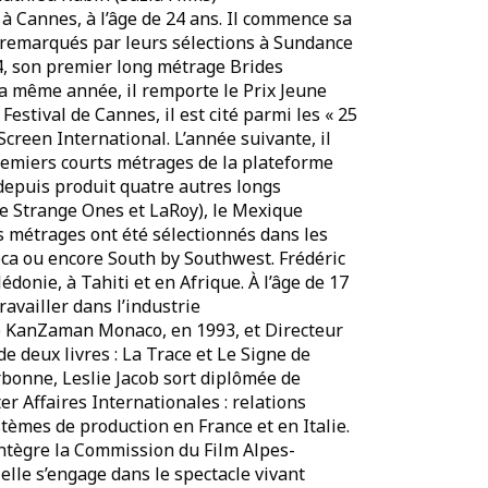
à Cannes, à l’âge de 24 ans. Il commence sa
 remarqués par leurs sélections à Sundance
14, son premier long métrage Brides
La même année, il remporte le Prix Jeune
Festival de Cannes, il est cité parmi les « 25
Screen International. L’année suivante, il
 premiers courts métrages de la plateforme
 depuis produit quatre autres longs
he Strange Ones et LaRoy), le Mexique
s métrages ont été sélectionnés dans les
beca ou encore South by Southwest. Frédéric
donie, à Tahiti et en Afrique. À l’âge de 17
ravailler dans l’industrie
de KanZaman Monaco, en 1993, et Directeur
e deux livres : La Trace et Le Signe de
rbonne, Leslie Jacob sort diplômée de
er Affaires Internationales : relations
stèmes de production en France et en Italie.
intègre la Commission du Film Alpes-
elle s’engage dans le spectacle vivant