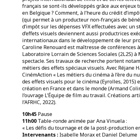
français se sont-ils développés grâce aux enjeux
en Belgique ? Comment, à l’heure du crédit d’impô
(qui permet à un producteur non-français de bénéfi
d’impôt sur les dépenses VFX effectuées avec un st
d’effets visuels deviennent aussi productrices ex
internationaux dans le développement de leur pro
Caroline Renouard est maîtresse de conférences à 
Laboratoire Lorrain de Sciences Sociales (2L2S) à M
spectacle. Ses travaux de recherche portent notamm
métiers des effets spéciaux visuels. Avec Réjane H
CinémAction « Les métiers du cinéma à l’ère du n
des effets visuels pour le cinéma (Eyrolles, 2015) 
création en France et dans le monde (Armand Colin, 
l’ouvrage L’Équipe de film au travail. Créations art
l’AFRHC, 2022).
10h45
Pause
11h00
Table-ronde animée par Ana Vinuela :
« Les défis du tournage et de la post-production e
Intervenants :
Isabelle Morax et Daniel Delume