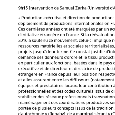
9h15
Intervention de Samuel Zarka (Université d
« Production exécutive et direction de production 
déploiement de productions internationales en Fr
Ces dernières années ont été marquées par un acc
d’initiative étrangère en France. Si la réévaluation
2016 a soutenu ce mouvement, celui-ci implique 
ressources matérielles et sociales territorialisée
projets jusqu’à leur terme. Ce constat justifie d’in
demande des donneurs d’ordre et le tissu productif
en particulier aux fonctions, basées dans le pays d
exécutif·ve et de directeur et directrice de product
étrangère en France depuis leur position respectiv
et elles assurent entre les diffuseurs (notamment
équipes et prestataires locaux, leur contribution 
professionnelles et des codes culturels issus de di
stabiliser des réseaux professionnels transnation
réaménagement des coordinations productives sera
portée de plusieurs concepts issus de la tradition s
d’autochtonie » (Renahy), de « marginal sécant » (Cr