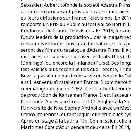
Sébastien Aubert cofonde la société Adastra Films 
carrière en produisant plusieurs courts métrages
ou leurs diffusions sur France Télévisions. En 20
remporte un Prix du Public au festival de Berlin. 
Producteur de France Télévisions. En 2015, lors du 
futurs leaders de la production » par le magazine 
convainc Netflix de s’ouvrir au format court : les
seront des films du catalogue d’Adastra Films. Il a
métrages, en coproduction avec les États-Unis (T
(Domingo), ou encore la Finlande (Pulse). Ses long
festivals les plus reconnus tels que Toronto, Tri
Bovis a passé une partie de sa vie en Nouvelle-Calé
ans il est venu s’installer en France. Il commence t
cinématographique en 1982. Il est co-fondateur 
de production de Kanzaman France. Il est l’auteur d
l’archange. Après une licence LLCE Anglais à la So
l’Université de Nice Sophia Antipolis avec un Mast
franco-italiennes, durant lequel elle étudie les sy
Après un stage à la Latina Film Commission, elle 
Maritimes Côte d’Azur pendant deux ans. En 2014, 