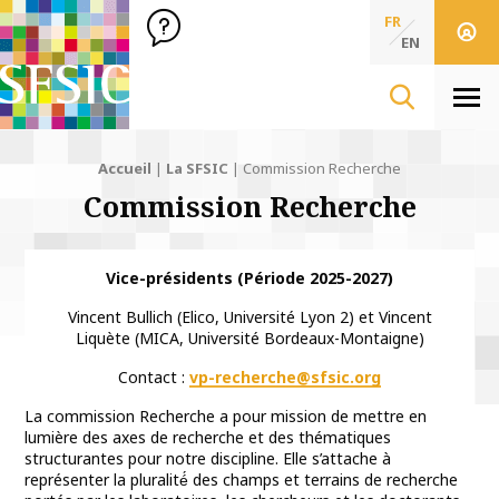
SFSIC Société Française des Sciences de l'Information & de 
Société Française des Sciences
FR
de l'Information
EN
& de la Communication
Men
Accueil
|
La SFSIC
|
Commission Recherche
Commission Recherche
Vice-présidents (Période 2025-2027)
Vincent Bullich (Elico, Université Lyon 2) et Vincent
Liquète (MICA, Université Bordeaux-Montaigne)
Contact :
vp-recherche@sfsic.org
La commission Recherche a pour mission de mettre en
lumière des axes de recherche et des thématiques
structurantes pour notre discipline. Elle s’attache à
représenter la pluralité́ des champs et terrains de recherche