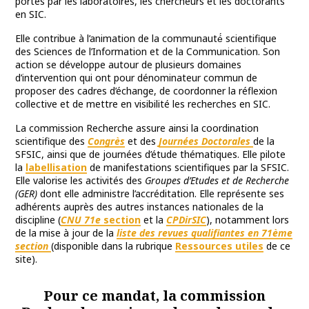
portés par les laboratoires, les chercheurs et les doctorants
en SIC.
Elle contribue à l’animation de la communauté́ scientifique
des Sciences de l’Information et de la Communication. Son
action se développe autour de plusieurs domaines
d’intervention qui ont pour dénominateur commun de
proposer des cadres d’échange, de coordonner la réflexion
collective et de mettre en visibilité les recherches en SIC.
La commission Recherche assure ainsi la coordination
scientifique des
Congrès
et des
Journées Doctorales
de la
SFSIC, ainsi que de journées d’étude thématiques. Elle pilote
la
labellisation
de manifestations scientifiques par la SFSIC.
Elle valorise les activités des
Groupes d’Etudes et de Recherche
(GER)
dont elle administre l’accréditation. Elle représente ses
adhérents auprès des autres instances nationales de la
discipline (
CNU 71
e
section
et la
CPDirSIC
), notamment lors
de la mise à jour de la
liste des revues qualifiantes en 71ème
section
(disponible dans la rubrique
Ressources utiles
de ce
site).
Pour ce mandat, la commission