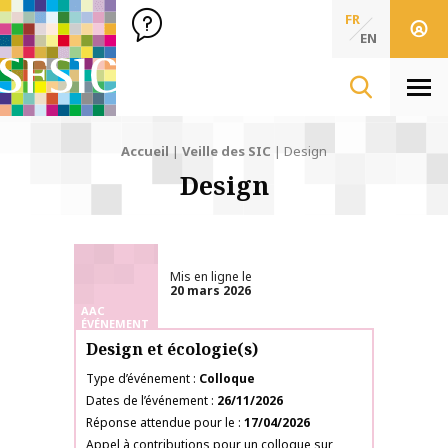
SFSIC Société Française des Sciences de l'Information & de 
Société Française des Sciences
FR
de l'Information
EN
& de la Communication
Men
Accueil
|
Veille des SIC
|
Design
Design
Mis en ligne le
20 mars 2026
AAC
ÉVÉNEMENT
Design et écologie(s)
Type d’événement
Colloque
Dates de l’événement
26/11/2026
Réponse attendue pour le
17/04/2026
Appel à contributions pour un colloque sur