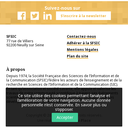
Suivez-nous sur
S'inscrire à la newsletter
Facebook
Twitter
Linkedin
SFSIC
Contactez-nous
77 rue de Villiers
Adhérer à la SFSIC
92200
Neuilly sur Seine
Mentions légales
Plan du site
À propos
Depuis 1974, la Société Française des Sciences de l’Information et de
la Communication (SFSIC) fédère les acteurs de l’enseignement et de la
recherche en Sciences de l’Information et de la Communication (SIC).
En tant qu’association et société savante, elle appuie et valorise les
travaux de notre communauté scientifique à travers ses événements
Ce site utilise des cookies permettant l’analyse et
scientifiques, ses publications et le soutien apporté aux initiatives
l’amélioration de votre navigation. Aucune donnée
développées au sein de notre discipline.
personnelle n’est conservée.
En savoir plus ou
s’opposer
.
Copyright © 2026
SFSIC
. Tous droits réservés.
Accepter
Une réalisation
Première Place