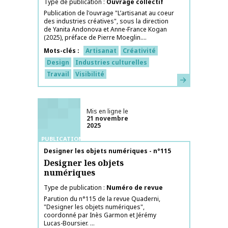
Type de publication
Ouvrage collectif
Publication de l'ouvrage "L’artisanat au coeur
des industries créatives", sous la direction
de Yanita Andonova et Anne-France Kogan
(2025), préface de Pierre Moeglin....
Mots-clés
Artisanat
Créativité
Design
Industries culturelles
Travail
Visibilité
En savoir plus
Mis en ligne le
21 novembre
2025
PUBLICATIONS
Nom de la publication
Designer les objets numériques - n°115
Designer les objets
numériques
Type de publication
Numéro de revue
Parution du n°115 de la revue Quaderni,
"Designer les objets numériques",
coordonné par Inès Garmon et Jérémy
Lucas-Boursier. ...