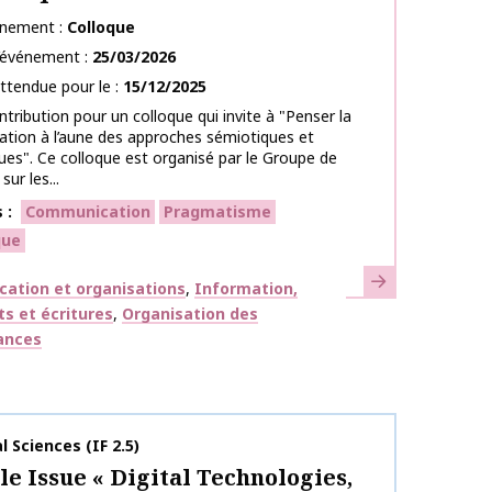
énement
Colloque
l’événement
25/03/2026
ttendue pour le
15/12/2025
ntribution pour un colloque qui invite à "Penser la
tion à l’aune des approches sémiotiques et
es". Ce colloque est organisé par le Groupe de
ur les...
s
Communication
Pragmatisme
que
En savoir plus
ues
ation et organisations
Information,
s et écritures
Organisation des
ances
publication
l Sciences (IF 2.5)
le Issue « Digital Technologies,