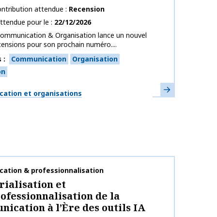
ntribution attendue
Recension
ttendue pour le
22/12/2026
Communication & Organisation lance un nouvel
censions pour son prochain numéro....
s
Communication
Organisation
on
En savoir plus
ues
ation et organisations
publication
ation & professionnalisation
rialisation et
ofessionnalisation de la
ication à l’Ère des outils IA