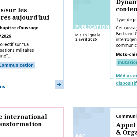
Dynam
conte
/sur les
ires aujourd’hui
Type de pu
PUBLICATIONS
hapitre d’ouvrage
Cet ouvra
Bertrand C
Mis en ligne le
/2026
interrogen
2 avril 2026
llectif sur "La
communicat
ations militaires
Mots-clé
ne"....
mutatio
Communication
Thématiq
Médias et
dispositi
En savoir plus
ons
e international
Nom de la 
Communic
ansformation
Appel 
& Orga
AAC