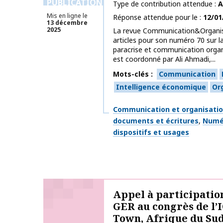
PUBLICATIONS
Type de contribution attendue
A
Mis en ligne le
Réponse attendue pour le
12/01
13 décembre
2025
La revue Communication&Organisa
articles pour son numéro 70 sur l
paracrise et communication organ
est coordonné par Ali Ahmadi,...
Mots-clés
Communication
Intelligence économique
Or
Thématiques
Communication et organisati
documents et écritures
Numér
dispositifs et usages
Appel à participation
GER au congrès de l’
Town, Afrique du Sud