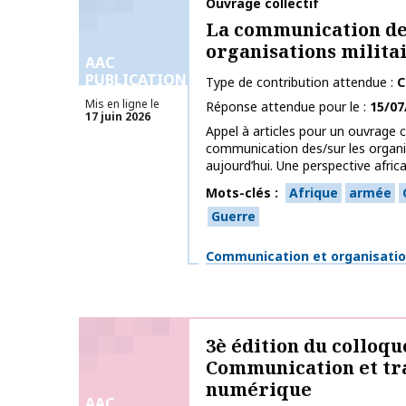
Nom de la publication
Ouvrage collectif
La communication des
organisations milita
AAC
PUBLICATIONS
Type de contribution attendue
C
Mis en ligne le
Réponse attendue pour le
15/07
17 juin 2026
Appel à articles pour un ouvrage co
communication des/sur les organis
aujourd’hui. Une perspective africai
Mots-clés
Afrique
armée
Guerre
Thématiques
Communication et organisati
3è édition du colloqu
Communication et tr
numérique
AAC