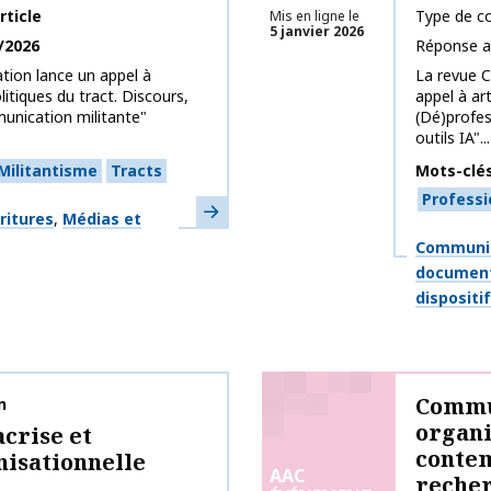
rticle
Type de co
Mis en ligne le
5 janvier 2026
/2026
Réponse a
tion lance un appel à
La revue 
litiques du tract. Discours,
appel à art
munication militante"
(Dé)profes
outils IA"...
Militantisme
Tracts
Mots-clé
Professi
En savoir plus
ritures
Médias et
Thématiq
Communic
document
dispositi
Commun
n
organi
crise et
contem
isationnelle
AAC
reche