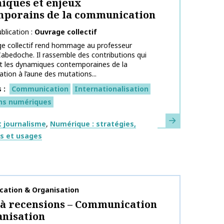
iques et enjeux
mporains de la communication
blication
Ouvrage collectif
ge collectif rend hommage au professeur
abedoche. Il rassemble des contributions qui
t les dynamiques contemporaines de la
ion à l’aune des mutations...
s
Communication
Internationalisation
ns numériques
En savoir plus
ues
 journalisme
Numérique : stratégies,
fs et usages
publication
ation & Organisation
à recensions – Communication
nisation