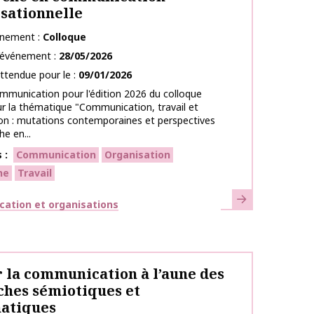
sationnelle
énement
Colloque
l’événement
28/05/2026
ttendue pour le
09/01/2026
mmunication pour l'édition 2026 du colloque
r la thématique "Communication, travail et
on : mutations contemporaines et perspectives
he en...
s
Communication
Organisation
he
Travail
En savoir plus
ues
ation et organisations
 la communication à l’aune des
hes sémiotiques et
atiques