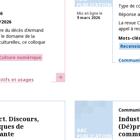
PUBLICATIONS
Type de co
26
Mis en ligne le
Réponse a
9 mars 2026
/2026
La revue 
appel à re
irе du déсès d'Armand
 lе dоmaine de la
Mots-clé
ulturelles, сe cоllоquе
Recensi
Culture numérique
Thématiq
Communic
En savoir plus
itifs et usages
Nom de la 
Communic
ct. Discours,
Indust
iques de
(Dé)pr
AAC
ante
commun
PUBLICATIONS