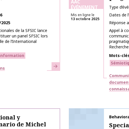
AAC
ÉVÉNEMENT
Type d’év
26
Dates de 
Mis en ligne le
13 octobre 2025
/2025
Réponse a
ionales de la SFSIC lance
Appel à co
tituer un panel SFSIC lors
communica
e de l’International
pragmatiqu
Recherche s
information
Mots-clé
Sémioti
En savoir plus
ons
Thématiq
Communic
document
connaiss
ional y
Nom de la 
Behaviora
nario de Michel
Specia