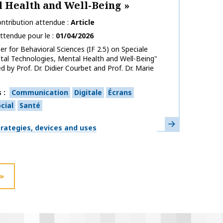
 Health and Well-Being »
ntribution attendue
Article
ttendue pour le
01/04/2026
per for Behavioral Sciences (IF 2.5) on Speciale
ital Technologies, Mental Health and Well-Being"
d by Prof. Dr. Didier Courbet and Prof. Dr. Marie
s
Communication
Digitale
Écrans
cial
Santé
En savoir plus
ues
strategies, devices and uses
»