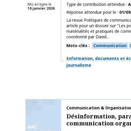
Type de contribution attendue
A
Mis en ligne le
10 janvier 2026
Réponse attendue pour le
01/09
La revue Politiques de communica
article pour un dosseir sur "Les po
matérialités et pratiques de com
coordonné par David...
Mots-clés
Communication
Thématiques
Information, documents et éc
journalisme
Nom de la publication
Communication & Organisatio
Désinformation, para
communication organ
AAC