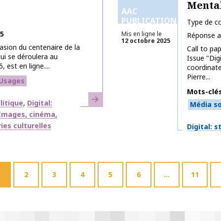
Mental
AAC
PUBLICATIONS
Type de co
25
Mis en ligne le
Réponse a
12 octobre 2025
asion du centenaire de la
Call to pa
ui se déroulera au
Issue "Dig
est en ligne....
coordinate
Pierre...
Usages
Mots-clé
En savoir plus
litique
Digital:
Média so
Images, cinéma,
ies culturelles
Thématiq
Digital: 
2
3
4
5
6
…
11