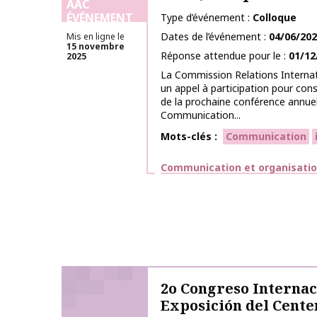
AAC
ÉVÉNEMENT
Type d’événement
Colloque
Dates de l’événement
04/06/20
Mis en ligne le
15 novembre
Réponse attendue pour le
01/12
2025
La Commission Relations Internat
un appel à participation pour cons
de la prochaine conférence annuell
Communication...
Mots-clés
Communication
Thématiques
Communication et organisati
2o Congreso Internac
Exposición del Cente