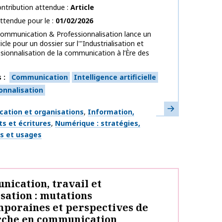
ntribution attendue
Article
ttendue pour le
01/02/2026
Communication & Professionnalisation lance un
icle pour un dossier sur l'"Industrialisation et
sionnalisation de la communication à l’Ère des
s
Communication
Intelligence artificielle
onnalisation
En savoir plus
ues
ation et organisations
Information,
s et écritures
Numérique : stratégies,
fs et usages
ication, travail et
sation : mutations
poraines et perspectives de
rche en communication