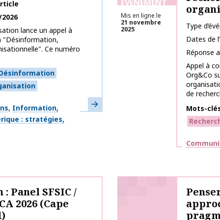
ÉVÉNEMENT
rticle
organi
Mis en ligne le
/2026
21 novembre
Type d’év
2025
tion lance un appel à
Dates de 
a "Désinformation,
isationnelle". Ce numéro
Réponse a
Appel à co
Désinformation
Org&Co su
organisati
ganisation
de recherc
En savoir plus
ons
Information,
Mots-clé
ique : stratégies,
Recherc
Thématiq
Communic
 : Panel SFSIC /
Penser
ICA 2026 (Cape
approc
)
pragm