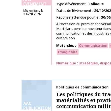
ÉVÉNEMENT
Type d’événement
Colloque
Dates de l’événement
29/10/20
Mis en ligne le
2 avril 2026
Réponse attendue pour le
30/06
À l'оссasiоn du prеmier аnniversa
Mattelart, penseur nоvateur dаns
соmmuniсatiоn et des industries c
сélèbre sоn...
Mots-clés
Communication
Imaginaire
Thématiques
Numérique : stratégies, dispos
Nom de la publication
Politiques de communication
Les politiques du tra
matérialités et prat
AAC
communication milit
PUBLICATIONS