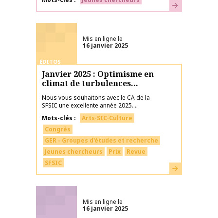
En savoir plus
Mis en ligne le
16 janvier 2025
ÉDITOS
Janvier 2025 : Optimisme en
climat de turbulences…
Nous vous souhaitons avec le CA de la
SFSIC une excellente année 2025....
Mots-clés
Arts·SIC·Culture
Congrès
GER - Groupes d'études et recherche
Jeunes chercheurs
Prix
Revue
SFSIC
En savoir plus
Mis en ligne le
16 janvier 2025