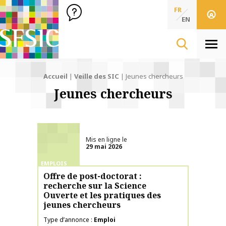
SFSIC Société Française des Sciences de l'Information & de 
Société Française des Sciences
FR
de l'Information
EN
& de la Communication
Men
Accueil
|
Veille des SIC
|
Jeunes chercheurs
Jeunes chercheurs
Mis en ligne le
29 mai 2026
EMPLOIS
Offre de post-doctorat :
recherche sur la Science
Ouverte et les pratiques des
jeunes chercheurs
Type d’annonce
Emploi