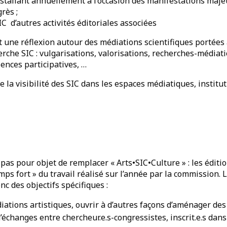
nstallant annuellement à l’occasion des manifestations majeu
rès ;
IC d’autres activités éditoriales associées
et une réflexion autour des médiations scientifiques portées 
che SIC : vulgarisations, valorisations, recherches-médiati
ences participatives, …
 la visibilité des SIC dans les espaces médiatiques, institut
pas pour objet de remplacer « Arts•SIC•Culture » : les éditi
mps fort » du travail réalisé sur l’année par la commission
nc des objectifs spécifiques :
iations artistiques, ouvrir à d’autres façons d’aménager des
’échanges entre chercheur.e.s-congressistes, inscrit.e.s dans