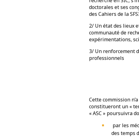
recherche en SIC, s’i
doctorales et ses cong
des Cahiers de la SFS
2/ Un état des lieux 
communauté de recher
expérimentations, sci
3/ Un renforcement de
professionnels
Cette commission n’a 
constitueront un « te
« ASC » poursuivra do
par les méd
des temps d