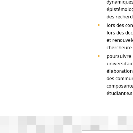
dynamiques 
épistémologi
des recherc
lors des co
lors des do
et renouvel
chercheur.e.
poursuivre 
universitair
élaboration
des communa
composantes
étudiant.e.