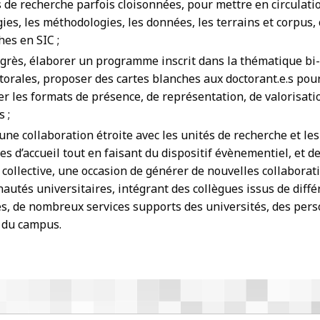
de recherche parfois cloisonnées, pour mettre en circulatio
es, les méthodologies, les données, les terrains et corpus, 
hes en SIC ;
ngrès, élaborer un programme inscrit dans la thématique bi-
ctorales, proposer des cartes blanches aux doctorant.e.s po
er les formats de présence, de représentation, de valorisati
s ;
une collaboration étroite avec les unités de recherche et le
es d’accueil tout en faisant du dispositif évènementiel, et d
 collective, une occasion de générer de nouvelles collaborat
utés universitaires, intégrant des collègues issus de diffé
, de nombreux services supports des universités, des pers
s du campus.