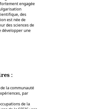
ne fortement engagée
ulgarisation
cientifique, des
sion est née de
veur des sciences de
de développer une
res :
ie de la communauté
expériences, par
occupations de la