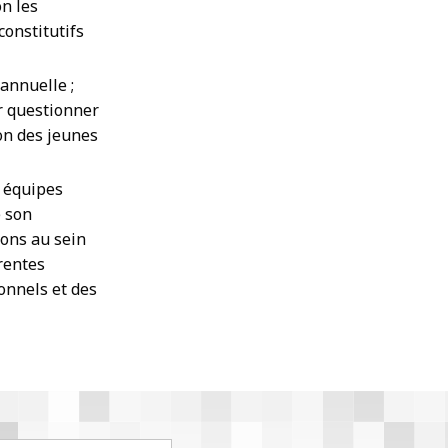
n les
constitutifs
annuelle ;
ur questionner
on des jeunes
s équipes
e son
ions au sein
rentes
onnels et des