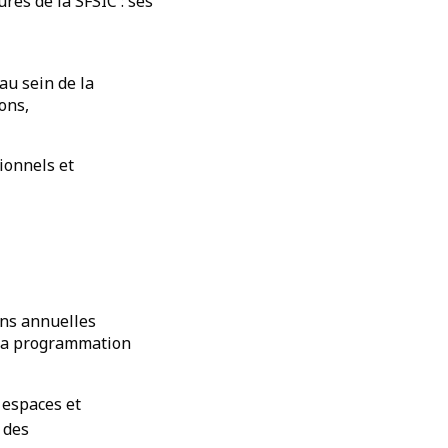
res de la SFSIC : ses
au sein de la
ons,
ionnels et
ons annuelles
. La programmation
 espaces et
 des