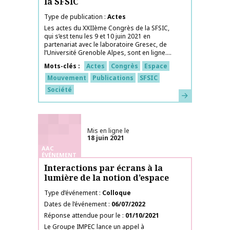
la SFSIC
Type de publication
Actes
Les actes du XXIIème Congrès de la SFSIC,
qui s’est tenu les 9 et 10 juin 2021 en
partenariat avec le laboratoire Gresec, de
l’Université Grenoble Alpes, sont en ligne....
Mots-clés
Actes
Congrès
Espace
Mouvement
Publications
SFSIC
Société
En savoir plus
Mis en ligne le
18 juin 2021
AAC
ÉVÉNEMENT
Interactions par écrans à la
lumière de la notion d’espace
Type d’événement
Colloque
Dates de l’événement
06/07/2022
Réponse attendue pour le
01/10/2021
Le Groupe IMPEC lance un appel à