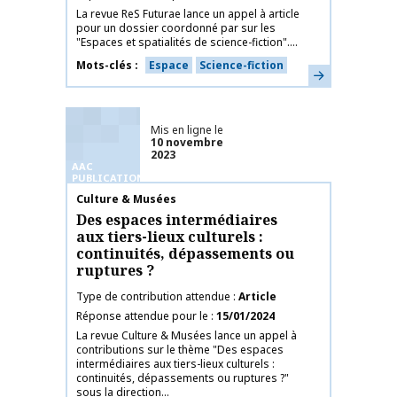
La revue ReS Futurae lance un appel à article
pour un dossier coordonné par sur les
"Espaces et spatialités de science-fiction"....
Mots-clés
Espace
Science-fiction
En savoir plus
Mis en ligne le
10 novembre
2023
AAC
PUBLICATIONS
Nom de la publication
Culture & Musées
Des espaces intermédiaires
aux tiers-lieux culturels :
continuités, dépassements ou
ruptures ?
Type de contribution attendue
Article
Réponse attendue pour le
15/01/2024
La revue Culture & Musées lance un appel à
contributions sur le thème "Des espaces
intermédiaires aux tiers-lieux culturels :
continuités, dépassements ou ruptures ?"
sous la direction...