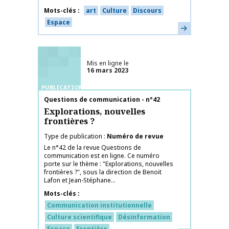
Mots-clés
art
Culture
Discours
Espace
En savoir plus
Mis en ligne le
16 mars 2023
PUBLICATIONS
Nom de la publication
Questions de communication - n°42
Explorations, nouvelles
frontières ?
Type de publication
Numéro de revue
Le n°42 de la revue Questions de
communication est en ligne. Ce numéro
porte sur le thème : "Explorations, nouvelles
frontières ?", sous la direction de Benoit
Lafon et Jean-Stéphane...
Mots-clés
Communication institutionnelle
Culture scientifique
Désinformation
Espace
Frontière