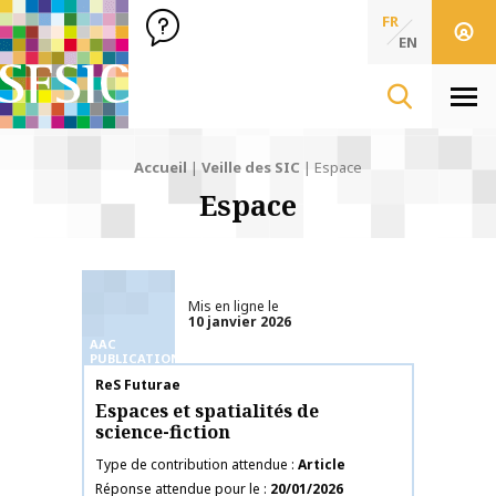
SFSIC Société Française des Sciences de l'Information & de 
Société Française des Sciences
FR
de l'Information
EN
& de la Communication
Men
Accueil
|
Veille des SIC
|
Espace
Espace
Mis en ligne le
10 janvier 2026
AAC
PUBLICATIONS
Nom de la publication
ReS Futurae
Espaces et spatialités de
science-fiction
Type de contribution attendue
Article
Réponse attendue pour le
20/01/2026