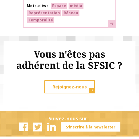
Mots-clés
Espace
média
Représentation
Réseau
Temporalité
En savoir plus
Vous n'êtes pas
adhérent de la SFSIC ?
Rejoignez-nous
Suivez-nous sur
S'inscrire à la newsletter
Facebook
Twitter
Linkedin