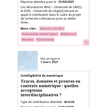
Réponse attendue pour le
31/03/2021
Les laboratoires IRHiS – Université de Lille[1]
et DIVA – Université de Liège[2] lancent un
appel à contribution dans le cadre du projet
de recherche e.thesaurus pour un atelier
d’une...
Mots-clés
Histoire de l'Art
Humanités numériques
Médiation
Musées
Patrimoine
En savoir plus
Mis en ligne le
1 mars 2021
AAC
PUBLICATIONS
Nom de la publication
Intelligibilité du numérique
Traces, données et preuves en
contexte numérique : quelles
acceptions
interdisciplinaires ?
Type de contribution attendue
Article