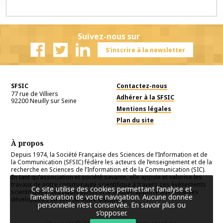
Suivez-nous sur
S'inscrire à la newsletter
Facebook
Twitter
Linkedin
SFSIC
Contactez-nous
77 rue de Villiers
Adhérer à la SFSIC
92200
Neuilly sur Seine
Mentions légales
Plan du site
À propos
Depuis 1974, la Société Française des Sciences de l’Information et de
la Communication (SFSIC) fédère les acteurs de l’enseignement et de la
recherche en Sciences de l’Information et de la Communication (SIC).
En tant qu’association et société savante, elle appuie et valorise les
travaux de notre communauté scientifique à travers ses événements
Ce site utilise des cookies permettant l’analyse et
scientifiques, ses publications et le soutien apporté aux initiatives
l’amélioration de votre navigation. Aucune donnée
développées au sein de notre discipline.
personnelle n’est conservée.
En savoir plus ou
s’opposer
.