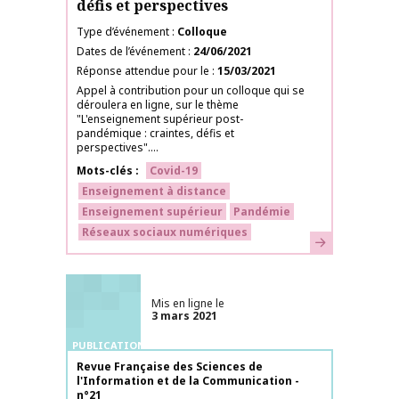
défis et perspectives
Type d’événement
Colloque
Dates de l’événement
24/06/2021
Réponse attendue pour le
15/03/2021
Appel à contribution pour un colloque qui se
déroulera en ligne, sur le thème
"L'enseignement supérieur post-
pandémique : craintes, défis et
perspectives"....
Mots-clés
Covid-19
Enseignement à distance
Enseignement supérieur
Pandémie
Réseaux sociaux numériques
En savoir plus
Mis en ligne le
3 mars 2021
PUBLICATIONS
Nom de la publication
Revue Française des Sciences de
l'Information et de la Communication -
n°21