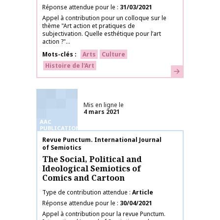
Réponse attendue pour le
31/03/2021
Appel à contribution pour un colloque sur le
thème "Art action et pratiques de
subjectivation. Quelle esthétique pour l’art
action ?"...
Mots-clés
Arts
Culture
Histoire de l'Art
En savoir plus
Mis en ligne le
4 mars 2021
AAC
PUBLICATIONS
Nom de la publication
Revue Punctum. International Journal
of Semiotics
The Social, Political and
Ideological Semiotics of
Comics and Cartoon
Type de contribution attendue
Article
Réponse attendue pour le
30/04/2021
Appel à contribution pour la revue Punctum.