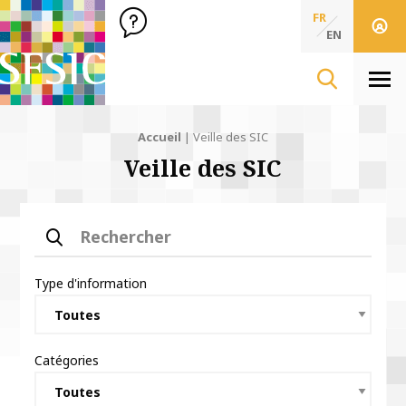
SFSIC Société Française des Sciences de l'Information & de 
Société Française des Sciences
FR
de l'Information
EN
& de la Communication
Men
Accueil
|
Veille des SIC
Veille des SIC
Rechercher
Type d'information
Catégories