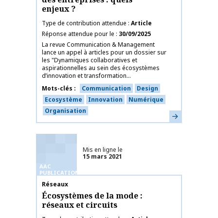
enjeux ?
Type de contribution attendue
Article
Réponse attendue pour le
30/09/2025
La revue Communication & Management
lance un appel à articles pour un dossier sur
les "Dynamiques collaboratives et
aspirationnelles au sein des écosystèmes
d’innovation et transformation...
Mots-clés
Communication
Design
Ecosystème
Innovation
Numérique
Organisation
En savoir plus
Mis en ligne le
15 mars 2021
AAC
PUBLICATIONS
Nom de la publication
Réseaux
Écosystèmes de la mode :
réseaux et circuits