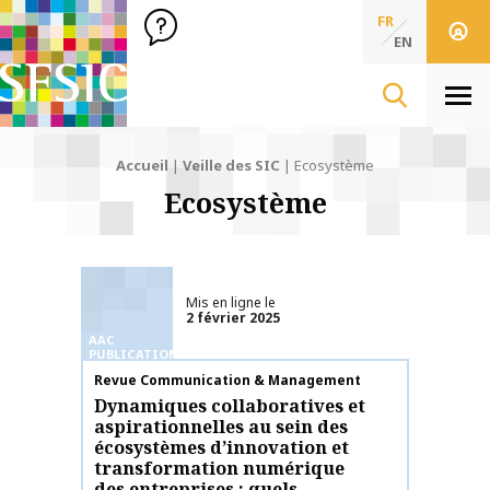
SFSIC Société Française des Sciences de l'Information & de 
Société Française des Sciences
FR
de l'Information
EN
& de la Communication
Men
Accueil
|
Veille des SIC
|
Ecosystème
Ecosystème
Mis en ligne le
2 février 2025
AAC
PUBLICATIONS
Nom de la publication
Revue Communication & Management
Dynamiques collaboratives et
aspirationnelles au sein des
écosystèmes d’innovation et
transformation numérique
des entreprises : quels