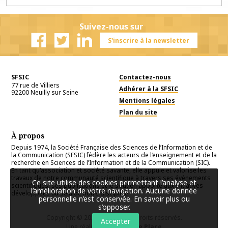
Suivez-nous sur
S'inscrire à la newsletter
Facebook
Twitter
Linkedin
SFSIC
Contactez-nous
77 rue de Villiers
Adhérer à la SFSIC
92200
Neuilly sur Seine
Mentions légales
Plan du site
À propos
Depuis 1974, la Société Française des Sciences de l’Information et de
la Communication (SFSIC) fédère les acteurs de l’enseignement et de la
recherche en Sciences de l’Information et de la Communication (SIC).
En tant qu’association et société savante, elle appuie et valorise les
travaux de notre communauté scientifique à travers ses événements
Ce site utilise des cookies permettant l’analyse et
scientifiques, ses publications et le soutien apporté aux initiatives
l’amélioration de votre navigation. Aucune donnée
développées au sein de notre discipline.
personnelle n’est conservée.
En savoir plus ou
s’opposer
.
Copyright © 2026
SFSIC
. Tous droits réservés.
Accepter
Une réalisation
Première Place