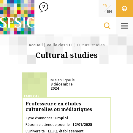
SFSIC Société Française des Sciences de l'Information & de 
Société Française des Sciences
FR
de l'Information
EN
& de la Communication
Men
Accueil
|
Veille des SIC
|
Cultural studies
Cultural studies
Mis en ligne le
3 décembre
2024
EMPLOIS
Professeur.e en études
culturelles ou médiatiques
Type d’annonce
Emploi
Réponse attendue pour le
12/01/2025
L’Université TÉLUQ, établissement