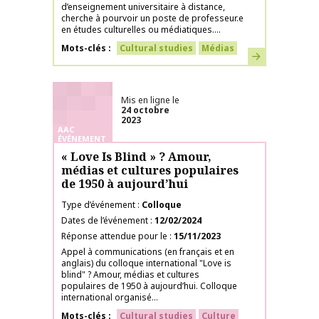
d’enseignement universitaire à distance,
cherche à pourvoir un poste de professeur.e
en études culturelles ou médiatiques....
Mots-clés
Cultural studies
Médias
En savoir plus
Mis en ligne le
24 octobre
2023
AAC
ÉVÉNEMENT
« Love Is Blind » ? Amour,
médias et cultures populaires
de 1950 à aujourd’hui
Type d’événement
Colloque
Dates de l’événement
12/02/2024
Réponse attendue pour le
15/11/2023
Appel à communications (en français et en
anglais) du colloque international "Love is
blind" ? Amour, médias et cultures
populaires de 1950 à aujourd’hui. Colloque
international organisé...
Mots-clés
Cultural studies
Culture