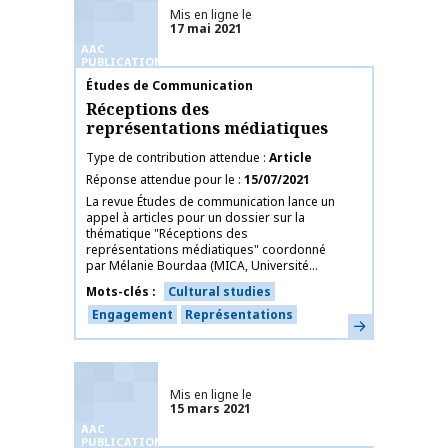
Mis en ligne le
17 mai 2021
AAC
PUBLICATIONS
Nom de la publication
Études de Communication
Réceptions des
représentations médiatiques
Type de contribution attendue
Article
Réponse attendue pour le
15/07/2021
La revue Études de communication lance un
appel à articles pour un dossier sur la
thématique "Réceptions des
représentations médiatiques" coordonné
par Mélanie Bourdaa (MICA, Université...
Mots-clés
Cultural studies
Engagement
Représentations
En savoir plus
Mis en ligne le
15 mars 2021
AAC
PUBLICATIONS