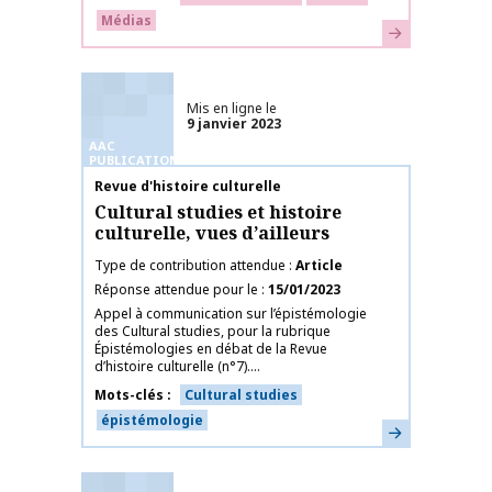
Médias
En savoir plus
Mis en ligne le
9 janvier 2023
AAC
PUBLICATIONS
Nom de la publication
Revue d'histoire culturelle
Cultural studies et histoire
culturelle, vues d’ailleurs
Type de contribution attendue
Article
Réponse attendue pour le
15/01/2023
Appel à communication sur l’épistémologie
des Cultural studies, pour la rubrique
Épistémologies en débat de la Revue
d’histoire culturelle (n°7)....
Mots-clés
Cultural studies
épistémologie
En savoir plus