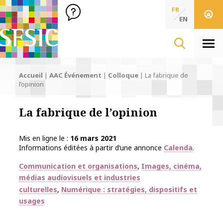
SFSIC Société Française des Sciences de l'Information & de 
Société Française des Sciences
FR
de l'Information
EN
& de la Communication
Men
Accueil
|
AAC Événement
|
Colloque
|
La fabrique de
l’opinion
La fabrique de l’opinion
Mis en ligne le
16 mars 2021
Informations éditées à partir d’une annonce
Calenda
.
Thématiques
Communication et organisations
Images, cinéma,
médias audiovisuels et industries
culturelles
Numérique : stratégies, dispositifs et
usages