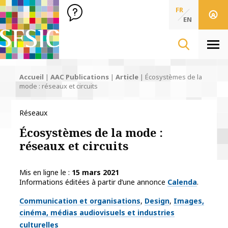
SFSIC Société Française des Sciences de l'Information & de 
Société Française des Sciences
FR
de l'Information
EN
& de la Communication
Men
Accueil
|
AAC Publications
|
Article
|
Écosystèmes de la
mode : réseaux et circuits
Réseaux
Écosystèmes de la mode :
réseaux et circuits
Mis en ligne le
15 mars 2021
Informations éditées à partir d’une annonce
Calenda
.
Thématiques
Communication et organisations
Design
Images,
cinéma, médias audiovisuels et industries
culturelles