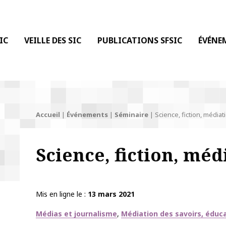
 DE LA COMMUNICATION
IC
VEILLE DES SIC
PUBLICATIONS SFSIC
ÉVÉNE
Accueil
|
Événements
|
Séminaire
|
Science, fiction, médiat
Science, fiction, méd
Mis en ligne le
13 mars 2021
Thématiques
Médias et journalisme
Médiation des savoirs, éduc