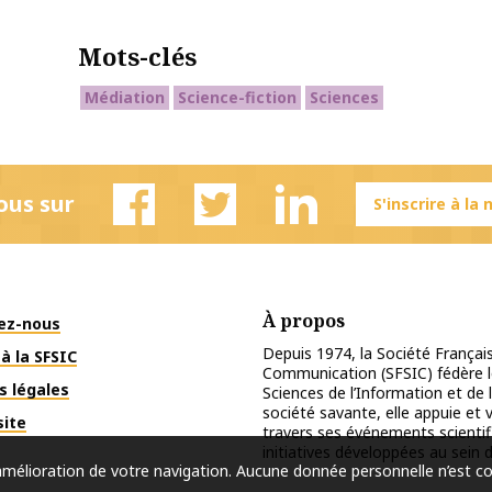
Mots-clés
Médiation
Science-fiction
Sciences
ous sur
S'inscrire à la
Facebook
Twitter
Linkedin
À propos
ez-nous
Depuis 1974, la Société Français
à la SFSIC
Communication (SFSIC) fédère le
s légales
Sciences de l’Information et de 
société savante, elle appuie et
site
travers ses événements scientif
initiatives développées au sein d
l’amélioration de votre navigation. Aucune donnée personnelle n’est c