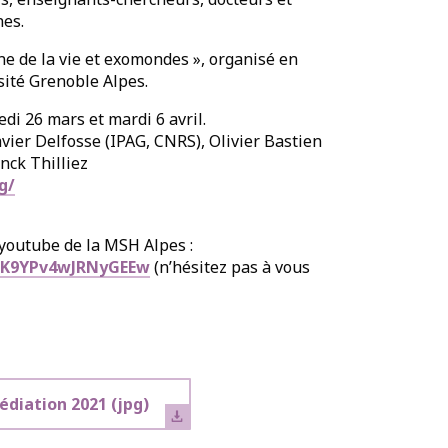
nes.
ne de la vie et exomondes », organisé en
sité Grenoble Alpes.
di 26 mars et mardi 6 avril.
vier Delfosse (IPAG, CNRS), Olivier Bastien
nck Thilliez
g/
 youtube de la MSH Alpes :
zK9YPv4wJRNyGEEw
(n’hésitez pas à vous
édiation 2021
(jpg)