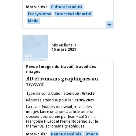
Mots-clés
Cultural studies
Ecosystème
Interdisciplinarité
Mode
En savoir plus
Mis en ligne le
15 mars 2021
AAC
PUBLICATIONS
Nom de la publication
Revue Images du travail, travail des
images
BD et romans graphiques au
travail
Type de contribution attendue
Article
Réponse attendue pour le
31/05/2021
La revue Images du travail, travail des
images lance un appel à article pour un
dossier coordonné par Jean-Paul Géhin,
Françoise F. Laot et Pierre Nocérino sur le
thème "BD et romans graphiques...
Mots-clés
Bande dessinée
Image