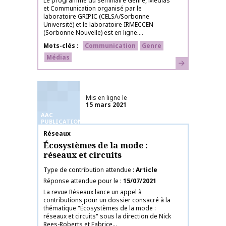
Le programme du séminaire Genre, Médias
et Communication organisé par le
laboratoire GRIPIC (CELSA/Sorbonne
Université) et le laboratoire IRMECCEN
(Sorbonne Nouvelle) est en ligne....
Mots-clés
Communication
Genre
Médias
En savoir plus
Mis en ligne le
15 mars 2021
AAC
PUBLICATIONS
Nom de la publication
Réseaux
Écosystèmes de la mode :
réseaux et circuits
Type de contribution attendue
Article
Réponse attendue pour le
15/07/2021
La revue Réseaux lance un appel à
contributions pour un dossier consacré à la
thématique "Écosystèmes de la mode :
réseaux et circuits" sous la direction de Nick
Rees-Roberts et Fabrice...