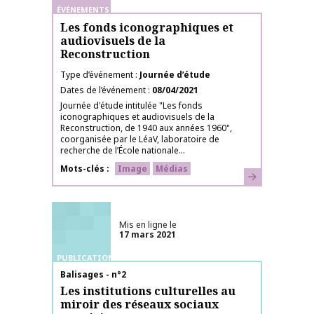
ÉVÉNEMENTS
Les fonds iconographiques et
audiovisuels de la
Reconstruction
Type d’événement
Journée d’étude
Dates de l’événement
08/04/2021
Journée d'étude intitulée "Les fonds
iconographiques et audiovisuels de la
Reconstruction, de 1940 aux années 1960",
coorganisée par le LéaV, laboratoire de
recherche de l’École nationale...
Mots-clés
Image
Médias
En savoir plus
Mis en ligne le
17 mars 2021
PUBLICATIONS
Nom de la publication
Balisages - n°2
Les institutions culturelles au
miroir des réseaux sociaux