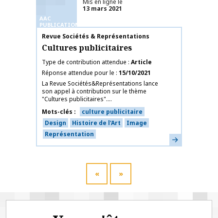
Mis en ligne le
13 mars 2021
AAC
PUBLICATIONS
Nom de la publication
Revue Sociétés & Représentations
Cultures publicitaires
Type de contribution attendue
Article
Réponse attendue pour le
15/10/2021
La Revue Sociétés&Représentations lance
son appel à contribution sur le thème
"Cultures publicitaires"....
Mots-clés
culture publicitaire
Design
Histoire de l'Art
Image
Représentation
En savoir plus
«
»