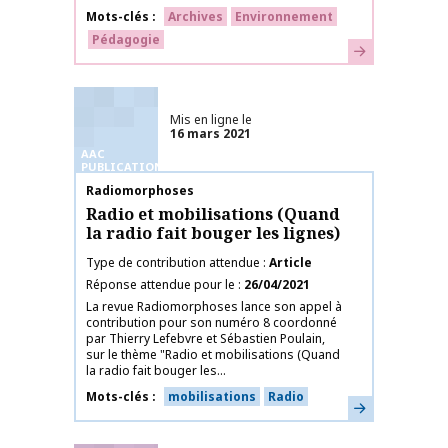
Mots-clés
Archives
Environnement
Pédagogie
En savoir plus
Mis en ligne le
16 mars 2021
AAC
PUBLICATIONS
Nom de la publication
Radiomorphoses
Radio et mobilisations (Quand
la radio fait bouger les lignes)
Type de contribution attendue
Article
Réponse attendue pour le
26/04/2021
La revue Radiomorphoses lance son appel à
contribution pour son numéro 8 coordonné
par Thierry Lefebvre et Sébastien Poulain,
sur le thème "Radio et mobilisations (Quand
la radio fait bouger les...
Mots-clés
mobilisations
Radio
En savoir plus