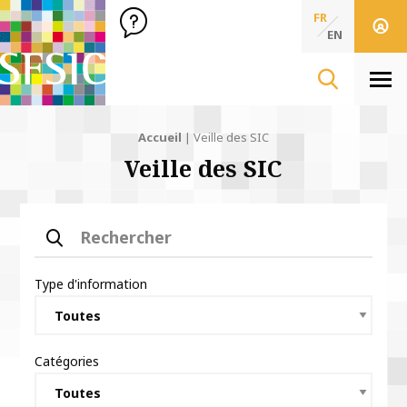
SFSIC Société Française des Sciences de l'Information & de 
Société Française des Sciences
FR
de l'Information
EN
& de la Communication
Men
Accueil
|
Veille des SIC
Veille des SIC
Rechercher
Type d'information
Catégories