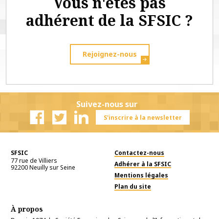
Vous n'êtes pas
adhérent de la SFSIC ?
Rejoignez-nous
Suivez-nous sur
S'inscrire à la newsletter
Facebook
Twitter
Linkedin
SFSIC
Contactez-nous
77 rue de Villiers
Adhérer à la SFSIC
92200
Neuilly sur Seine
Mentions légales
Plan du site
À propos