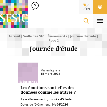
SFSIC Société Française des Sciences de l'Information & de 
Société Française des Sciences
FR
de l'Information
EN
& de la Communication
Men
Accueil
|
Veille des SIC
|
Événements
|
Journée d’étude
|
Page 2
Journée d’étude
Mis en ligne le
15 mars 2024
ÉVÉNEMENTS
Les émotions sont-elles des
données comme les autres ?
Type d’événement
Journée d’étude
Dates de l’événement
04/04/2024