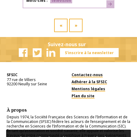
Mots-clés
télévision
En savoir plus
«
»
Suivez-nous sur
S'inscrire à la newsletter
Facebook
Twitter
Linkedin
SFSIC
Contactez-nous
77 rue de Villiers
Adhérer à la SFSIC
92200
Neuilly sur Seine
Mentions légales
Plan du site
À propos
Depuis 1974, la Société Française des Sciences de l’Information et de
la Communication (SFSIC) fédère les acteurs de l’enseignement et de la
recherche en Sciences de l’Information et de la Communication (SIC).
En tant qu’association et société savante, elle appuie et valorise les
travaux de notre communauté scientifique à travers ses événements