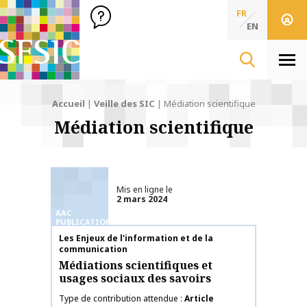
SFSIC Société Française des Sciences de l'Information & de 
Société Française des Sciences
FR
de l'Information
EN
& de la Communication
Men
Accueil
|
Veille des SIC
|
Médiation scientifique
Médiation scientifique
Mis en ligne le
2 mars 2024
AAC
PUBLICATIONS
Nom de la publication
Les Enjeux de l'information et de la
communication
Médiations scientifiques et
usages sociaux des savoirs
Type de contribution attendue
Article