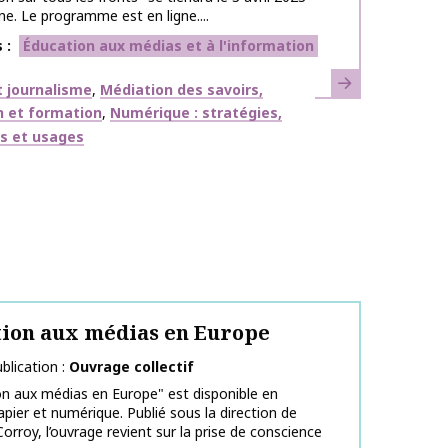
e. Le programme est en ligne....
s
Éducation aux médias et à l'information
En savoir plus
ues
 journalisme
Médiation des savoirs,
n et formation
Numérique : stratégies,
fs et usages
ion aux médias en Europe
blication
Ouvrage collectif
on aux médias en Europe" est disponible en
apier et numérique. Publié sous la direction de
orroy, l’ouvrage revient sur la prise de conscience