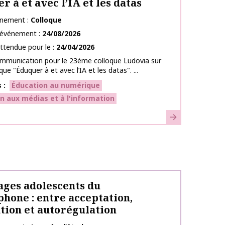
r à et avec l’IA et les datas
énement
Colloque
l’événement
24/08/2026
ttendue pour le
24/04/2026
ommunication pour le 23ème colloque Ludovia sur
ue "Éduquer à et avec l’IA et les datas". ...
s
Éducation au numérique
n aux médias et à l'information
En savoir plus
ages adolescents du
hone : entre acceptation,
tion et autorégulation