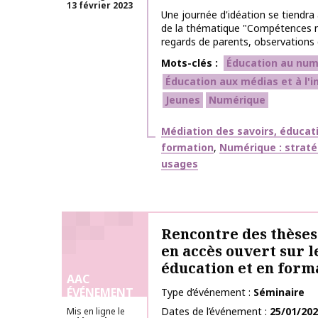
13 février 2023
Une journée d'idéation se tiendra
de la thématique "Compétences n
regards de parents, observations d
Mots-clés
Éducation au num
Éducation aux médias et à l'
Jeunes
Numérique
Thématiques
Médiation des savoirs, éducat
formation
Numérique : stratég
usages
Rencontre des thèse
en accès ouvert sur 
éducation et en form
AAC
ÉVÉNEMENT
Type d’événement
Séminaire
Dates de l’événement
25/01/20
Mis en ligne le