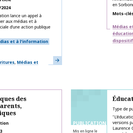
en Sorbonn
/2024
Mots-clé
tion lance un appel à
uer aux médias et à
Thématiq
Médias et
ciale d’une action publique
éducatio
dispositi
ias et à l'information
En savoir plus
ritures
Médias et
ques des
Éducat
arents,
Type de pu
iques
"L’éducati
versions p
PUBLICATIONS
tion
Laurence C
23
Mis en ligne le