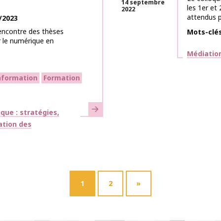
14 septembre
les 1er et
2022
attendus p
/2023
encontre des thèses
Mots-clé
 le numérique en
Thématiq
Médiation
information
Formation
En savoir plus
que : stratégies,
ation des
1
2
»