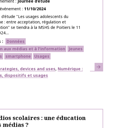
énement
Journée d’étude
l’événement
11/10/2024
 d'étude "Les usages adolescents du
 : entre acceptation, régulation et
tion" se tiendra à la MSHS de Poitiers le 11
4....
s
Données
n aux médias et à l'information
Jeunes
s
smartphone
Usages
En savoir plus
ues
strategies, devices and uses
Numérique :
s, dispositifs et usages
dios scolaires : une éducation
s médias ?