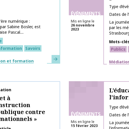
Type d’év
ÉVÉNEMENTS
Dates de 
'ère numérique :
Mis en ligne le
La journée
26 novembre
par Sabine Bosler, est
par les mé
2023
ise Pascal....
Strasbourg
e
Mots-clé
information
Savoirs
Publics
En savoir plus
ion et formation
Thématiq
Médiation
L’éduc
ation
l’info
et à
nstruction
Type d’év
publique contre
ÉVÉNEMENTS
Dates de 
rmationnels »
Mis en ligne le
La journée
15 février 2023
l'informati
rticle