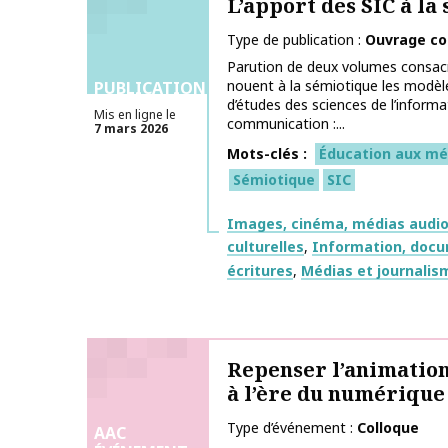
L’apport des SIC à la
Type de publication
Ouvrage col
Parution de deux volumes consacr
nouent à la sémiotique les modèle
PUBLICATIONS
d’études des sciences de l’informa
Mis en ligne le
communication :...
7 mars 2026
Mots-clés
Éducation aux méd
Sémiotique
SIC
Thématiques
Images, cinéma, médias audiov
culturelles
Information, docu
écritures
Médias et journalis
Repenser l’animation
à l’ère du numérique
Type d’événement
Colloque
AAC