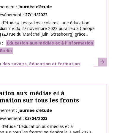
énement
Journée d’étude
l’événement
27/11/2023
 d'étude « Les radios scolaires : une éducation
dias ? » du 27 novembre 2023 aura lieu à Canopé
 (23 rue du Maréchal Juin, Strasbourg) grâce...
s
Éducation aux médias et à l'information
Radio
En savoir plus
ues
 des savoirs, éducation et formation
ation aux médias et à
rmation sur tous les fronts
énement
Journée d’étude
l’événement
03/04/2023
 d'étude "L'éducation aux médias et à
on sur tous les fronts" se tiendra le 3 avril 2023