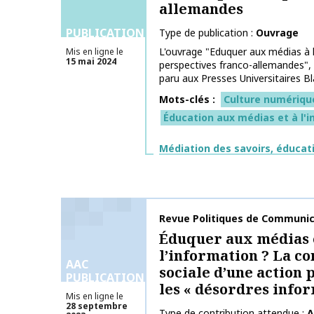
allemandes
PUBLICATIONS
Type de publication
Ouvrage
L'ouvrage "Eduquer aux médias à l
Mis en ligne le
15 mai 2024
perspectives franco-allemandes", 
paru aux Presses Universitaires Bla
Mots-clés
Culture numériqu
Éducation aux médias et à l'
Thématiques
Médiation des savoirs, éducat
Nom de la publication
Revue Politiques de Communic
Éduquer aux médias 
l’information ? La co
AAC
sociale d’une action 
PUBLICATIONS
les « désordres info
Mis en ligne le
28 septembre
Type de contribution attendue
A