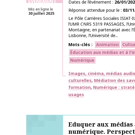
ÉVÉNEMENT
Dates de l’événement
26/01/20
Mis en ligne le
Réponse attendue pour le
03/11
30 juillet 2025
Le Pôle Carrières Sociales ISIAT
l’UMR CNRS 5319 PASSAGES, l’Uni
Montaigne, en partenariat avec l’
Lisbonne, l’Université de...
Mots-clés
Animation
Cultu
Éducation aux médias et à l'
Numérique
Thématiques
Images, cinéma, médias audiov
culturelles
Médiation des savo
formation
Numérique : stratég
usages
Eduquer aux médias à
numérique. Perspect