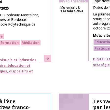
ÉVÉNEMENTS
Type d’év
26
Dates de 
Mis en ligne le
/2025
1 octobre 2024
La journée
-IUT Bordeaux-Montaigne,
smartphone
versité Bordeaux-
autorégula
École Polytechnique de
octobre 202
Mots-clé
re
Éducatio
information
Médiation
Pratique
En savoir plus
Thématiq
Digital: 
isuels et industries
stratégie
irs, éducation et
ies, dispositifs et
 l’ère
Les ra
ives franco-
par le