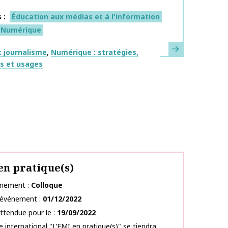
s
Éducation aux médias et à l'information
Numérique
En savoir plus
ues
 journalisme
Numérique : stratégies,
fs et usages
en pratique(s)
énement
Colloque
l’événement
01/12/2022
ttendue pour le
19/09/2022
e international "L’EMI en pratique(s)" se tiendra