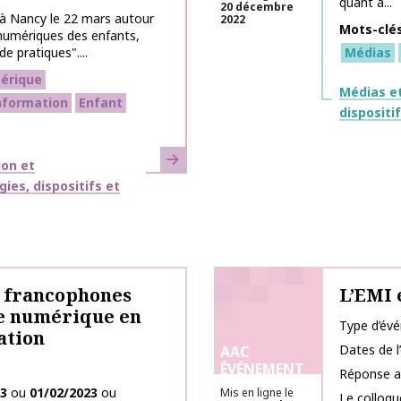
quant à...
20 décembre
 à Nancy le 22 mars autour
2022
Mots-clé
umériques des enfants,
e pratiques"....
Médias
érique
Thématiq
Médias et
information
Enfant
dispositi
En savoir plus
ion et
ies, dispositifs et
s francophones
L’EMI 
le numérique en
Type d’év
ation
Dates de 
AAC
ÉVÉNEMENT
Réponse a
23
ou
01/02/2023
ou
Mis en ligne le
Le colloqu