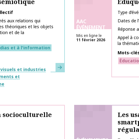
 sémiotique
Éduque
lectif
Type d’év
és aux relations qui
Dates de 
AAC
s théoriques et les objets
ÉVÉNEMENT
Réponse a
tion et de la
Mis en ligne le
Appel à c
11 février 2026
la thématiq
ias et à l'information
Mots-clé
Éducatio
En savoir plus
isuels et industries
ments et
me
 socioculturelle
Les us
smartp
régula