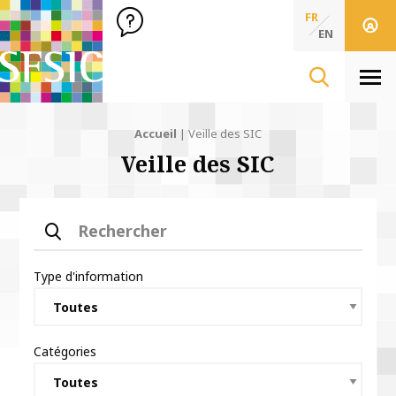
SFSIC Société Française des Sciences de l'Information & de 
Société Française des Sciences
FR
de l'Information
EN
& de la Communication
Men
Accueil
|
Veille des SIC
Veille des SIC
Rechercher
Type d'information
Catégories