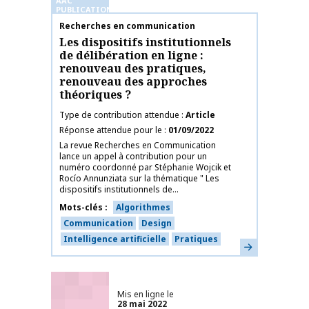
AAC
PUBLICATIONS
Nom de la publication
Recherches en communication
Les dispositifs institutionnels
de délibération en ligne :
renouveau des pratiques,
renouveau des approches
théoriques ?
Type de contribution attendue
Article
Réponse attendue pour le
01/09/2022
La revue Recherches en Communication
lance un appel à contribution pour un
numéro coordonné par Stéphanie Wojcik et
Rocío Annunziata sur la thématique " Les
dispositifs institutionnels de...
Mots-clés
Algorithmes
Communication
Design
Intelligence artificielle
Pratiques
En savoir plus
Mis en ligne le
28 mai 2022