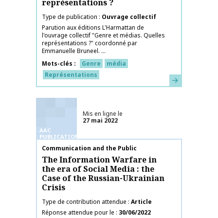
représentations ?
Type de publication
Ouvrage collectif
Parution aux éditions L'Harmattan de
l'ouvrage collectif "Genre et médias. Quelles
représentations ?" coordonné par
Emmanuelle Bruneel. ...
Mots-clés
Genre
média
Représentations
En savoir plus
Mis en ligne le
27 mai 2022
AAC
PUBLICATIONS
Nom de la publication
Communication and the Public
The Information Warfare in
the era of Social Media : the
Case of the Russian-Ukrainian
Crisis
Type de contribution attendue
Article
Réponse attendue pour le
30/06/2022