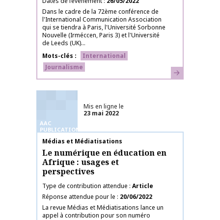
Dates de l’événement
26/05/2022
Dans le cadre de la 72ème conférence de
l'International Communication Association
qui se tiendra à Paris, l'Université Sorbonne
Nouvelle (Irméccen, Paris 3) et l'Université
de Leeds (UK)...
Mots-clés
International
Journalisme
En savoir plus
Mis en ligne le
23 mai 2022
AAC
PUBLICATIONS
Nom de la publication
Médias et Médiatisations
Le numérique en éducation en
Afrique : usages et
perspectives
Type de contribution attendue
Article
Réponse attendue pour le
20/06/2022
La revue Médias et Médiatisations lance un
appel à contribution pour son numéro