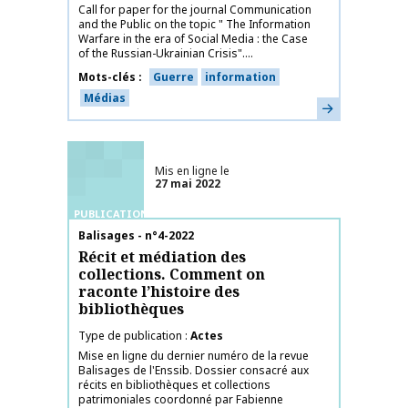
Call for paper for the journal Communication
and the Public on the topic " The Information
Warfare in the era of Social Media : the Case
of the Russian-Ukrainian Crisis"....
Mots-clés
Guerre
information
Médias
En savoir plus
Mis en ligne le
27 mai 2022
PUBLICATIONS
Nom de la publication
Balisages - n°4-2022
Récit et médiation des
collections. Comment on
raconte l’histoire des
bibliothèques
Type de publication
Actes
Mise en ligne du dernier numéro de la revue
Balisages de l'Enssib. Dossier consacré aux
récits en bibliothèques et collections
patrimoniales coordonné par Fabienne