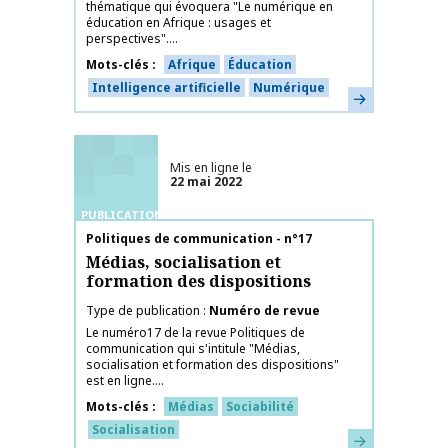
thématique qui évoquera "Le numérique en
éducation en Afrique : usages et
perspectives"....
Mots-clés
Afrique
Éducation
Intelligence artificielle
Numérique
En savoir plus
Mis en ligne le
22 mai 2022
PUBLICATIONS
Nom de la publication
Politiques de communication - n°17
Médias, socialisation et
formation des dispositions
Type de publication
Numéro de revue
Le numéro17 de la revue Politiques de
communication qui s'intitule "Médias,
socialisation et formation des dispositions"
est en ligne....
Mots-clés
Médias
Sociabilité
Socialisation
En savoir plus