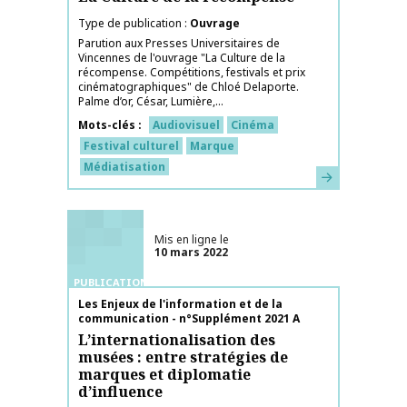
Type de publication
Ouvrage
Parution aux Presses Universitaires de
Vincennes de l'ouvrage "La Culture de la
récompense. Compétitions, festivals et prix
cinématographiques" de Chloé Delaporte.
Palme d’or, César, Lumière,...
Mots-clés
Audiovisuel
Cinéma
Festival culturel
Marque
Médiatisation
En savoir plus
Mis en ligne le
10 mars 2022
PUBLICATIONS
Nom de la publication
Les Enjeux de l'information et de la
communication - n°Supplément 2021 A
L’internationalisation des
musées : entre stratégies de
marques et diplomatie
d’influence