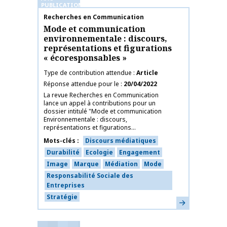
PUBLICATIONS
Nom de la publication
Recherches en Communication
Mode et communication
environnementale : discours,
représentations et figurations
« écoresponsables »
Type de contribution attendue
Article
Réponse attendue pour le
20/04/2022
La revue Recherches en Communication
lance un appel à contributions pour un
dossier intitulé "Mode et communication
Environnementale : discours,
représentations et figurations...
Mots-clés
Discours médiatiques
Durabilité
Ecologie
Engagement
Image
Marque
Médiation
Mode
Responsabilité Sociale des
Entreprises
Stratégie
En savoir plus