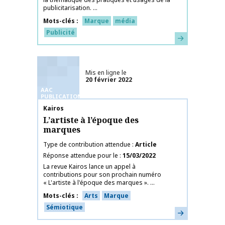
publicitarisation. ...
Mots-clés
Marque
média
Publicité
En savoir plus
Mis en ligne le
20 février 2022
AAC
PUBLICATIONS
Nom de la publication
Kairos
L’artiste à l’époque des
marques
Type de contribution attendue
Article
Réponse attendue pour le
15/03/2022
La revue Kairos lance un appel à
contributions pour son prochain numéro
« L'artiste à l'époque des marques ». ...
Mots-clés
Arts
Marque
Sémiotique
En savoir plus