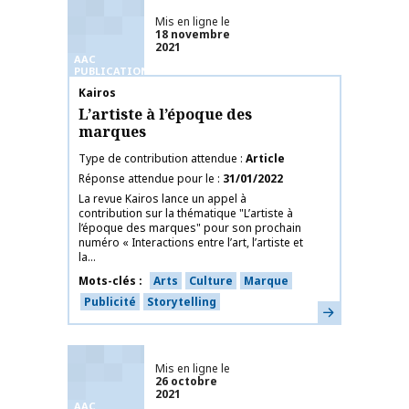
Mis en ligne le
18 novembre
2021
AAC
PUBLICATIONS
Nom de la publication
Kairos
L’artiste à l’époque des
marques
Type de contribution attendue
Article
Réponse attendue pour le
31/01/2022
La revue Kairos lance un appel à
contribution sur la thématique "L’artiste à
l’époque des marques" pour son prochain
numéro « Interactions entre l’art, l’artiste et
la...
Mots-clés
Arts
Culture
Marque
Publicité
Storytelling
En savoir plus
Mis en ligne le
26 octobre
2021
AAC