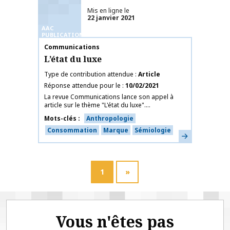
Mis en ligne le
22 janvier 2021
AAC
PUBLICATIONS
Nom de la publication
Communications
L’état du luxe
Type de contribution attendue
Article
Réponse attendue pour le
10/02/2021
La revue Communications lance son appel à
article sur le thème "L'état du luxe"....
Mots-clés
Anthropologie
Consommation
Marque
Sémiologie
En savoir plus
1
»
Vous n'êtes pas