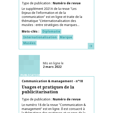
Type de publication
Numéro de revue
Le supplément 2021A de la revue "Les
Enjeux de l'information et de la
communication" est en ligne et traite de la
thématique "L’internationalisation des
musées : entre stratégies de marques...
Mots-clés
Diplomatie
Internationalisation
Marque
Musées
En savoir plus
Mis en ligne le
2 mars 2022
PUBLICATIONS
Nom de la publication
Communication & management - n°18
Usages et pratiques de la
publicitarisation
Type de publication
Numéro de revue
Le numéro 18 de la revue "Communication &
management" est en ligne. Il est consacré à
la thématique des pratiques et usages de la