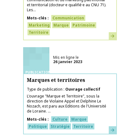
et territorial (docteur·e qualifié·e au CNU 71).
Les...
Mots-clés
Communication
Marketing
Marque
Patrimoine
Territoire
En savoir plus
Mis en ligne le
26 janvier 2023
PUBLICATIONS
Marques et territoires
Type de publication
Ouvrage collectif
L'ouvrage "Marque et Territoire", sous la
direction de Violaine Appel et Delphine Le
Nozach, est paru aux Editions de l'Université
de Loraine. ...
Mots-clés
Culture
Marque
Politique
Stratégie
Territoire
En savoir plus