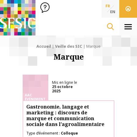
SFSIC Société Française des Sciences de l'Information & de 
Société Française des Sciences
FR
de l'Information
EN
& de la Communication
Men
Accueil
|
Veille des SIC
|
Marque
Marque
Mis en ligne le
25 octobre
2025
AAC
ÉVÉNEMENT
Gastronomie, langage et
marketing : discours de
marque et communication
sociale dans l’agroalimentaire
Type d’événement
Colloque