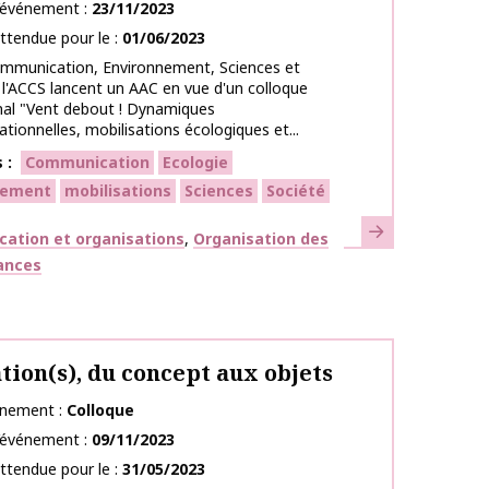
l’événement
23/11/2023
ttendue pour le
01/06/2023
mmunication, Environnement, Sciences et
 l'ACCS lancent un AAC en vue d'un colloque
nal "Vent debout ! Dynamiques
ionnelles, mobilisations écologiques et...
s
Communication
Ecologie
nement
mobilisations
Sciences
Société
En savoir plus
ues
ation et organisations
Organisation des
ances
tion(s), du concept aux objets
énement
Colloque
l’événement
09/11/2023
ttendue pour le
31/05/2023