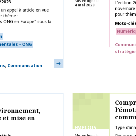
Mis en ligne le
/2023
L'édition 
4 mai 2023
novembre 
un appel à article en vue
pour thème
le thème :
des ONG en Europe" sous la
Mots-clé
Numériq
n
mentales - ONG
Thématiq
Communic
stratégie
En savoir plus
ons
Communication
Compre
l’émot
nvironnement,
commu
 et mise en
EMPLOIS
Type d’an
rticle
Réponse a
Mis en ligne le