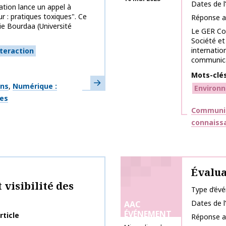
Dates de 
tion lance un appel à
r : pratiques toxiques". Ce
Réponse a
e Bourdaa (Université
Le GER Co
Société et
internatio
teraction
communicat
Mots-clé
En savoir plus
ons
Numérique :
Environ
ges
Thématiq
Communic
connaiss
Évalua
visibilité des
Type d’év
Dates de 
AAC
ÉVÉNEMENT
rticle
Réponse a