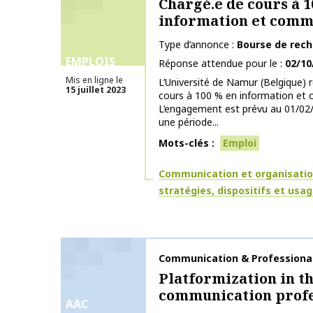
Chargé.e de cours à 1
information et comm
Type d’annonce
Bourse de rec
EMPLOIS
Réponse attendue pour le
02/10
Mis en ligne le
L’Université de Namur (Belgique) 
15 juillet 2023
cours à 100 % en information et
L’engagement est prévu au 01/02/2
une période...
Mots-clés
Emploi
Thématiques
Communication et organisati
stratégies, dispositifs et usa
Nom de la publication
Communication & Professional
Platformization in t
communication profe
AAC