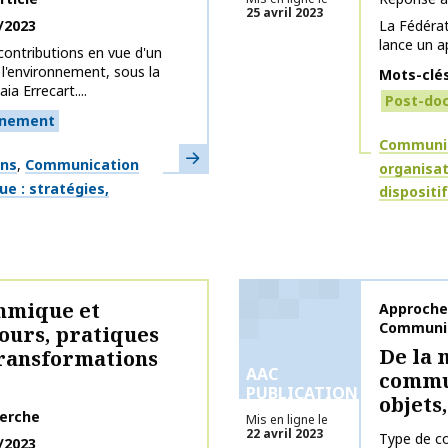
25 avril 2023
/2023
La Fédéra
lance un a
contributions en vue d'un
 l'environnement, sous la
Mots-clé
ia Errecart....
Post-do
nnement
Thématiq
Communic
En savoir plus
ons
Communication
organisa
e : stratégies,
dispositi
hmique et
Nom de la 
Approche
Communic
ours, pratiques
De la 
transformations
AAC
commun
PUBLICATIONS
objets
herche
Mis en ligne le
22 avril 2023
Type de co
/2023