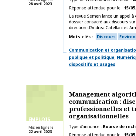
28 avril 2023
Réponse attendue pour le
15/05
La revue Semen lance un appel à 
dossier consacré aux discours sur
direction d'Andrea Catellani et Ama
Mots-clés
Discours
Enviro
Thématiques
Communication et organisati
publique et politique
Numériqu
dispositifs et usages
Management algorit
communication : disc
professionnelles et 
organisationnelles
EMPLOIS
Type d’annonce
Bourse de rec
Mis en ligne le
22 avril 2023
Réponse attendue pour le
15/05