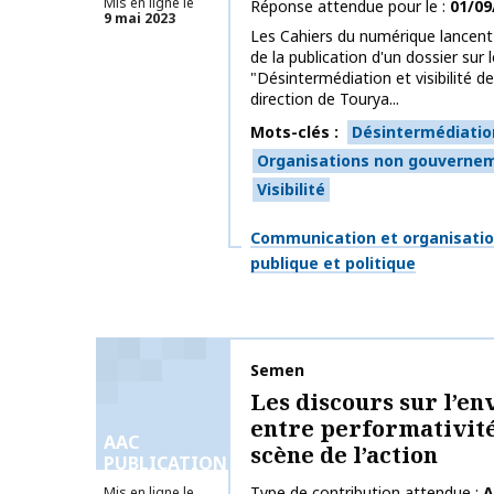
Mis en ligne le
Réponse attendue pour le
01/09
9 mai 2023
Les Cahiers du numérique lancent 
de la publication d'un dossier sur 
"Désintermédiation et visibilité 
direction de Tourya...
Mots-clés
Désintermédiatio
Organisations non gouverne
Visibilité
Thématiques
Communication et organisati
publique et politique
Nom de la publication
Semen
Les discours sur l’e
entre performativité
AAC
scène de l’action
PUBLICATIONS
Type de contribution attendue
A
Mis en ligne le