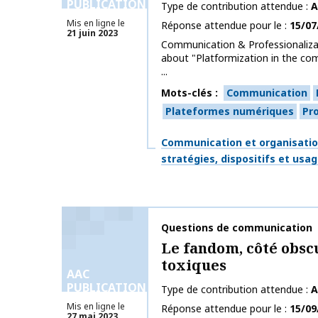
PUBLICATIONS
Type de contribution attendue
A
Mis en ligne le
Réponse attendue pour le
15/07
21 juin 2023
Communication & Professionalizat
about "Platformization in the co
...
Mots-clés
Communication
Plateformes numériques
Pr
Thématiques
Communication et organisati
stratégies, dispositifs et usa
Nom de la publication
Questions de communication
Le fandom, côté obsc
toxiques
AAC
PUBLICATIONS
Type de contribution attendue
A
Mis en ligne le
Réponse attendue pour le
15/09
27 mai 2023