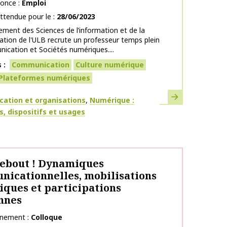
nonce
Emploi
ttendue pour le
28/06/2023
ment des Sciences de l’information et de la
ion de l'ULB recrute un professeur temps plein
cation et Sociétés numériques....
s
Communication
Culture numérique
Plateformes numériques
En savoir plus
ues
ation et organisations
Numérique :
s, dispositifs et usages
ebout ! Dynamiques
icationnelles, mobilisations
iques et participations
nnes
énement
Colloque