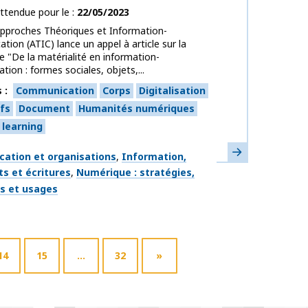
ttendue pour le
22/05/2023
Approches Théoriques et Information-
ion (ATIC) lance un appel à article sur la
 "De la matérialité en information-
ion : formes sociales, objets,...
s
Communication
Corps
Digitalisation
ifs
Document
Humanités numériques
learning
En savoir plus
ues
ation et organisations
Information,
s et écritures
Numérique : stratégies,
fs et usages
14
15
…
32
»