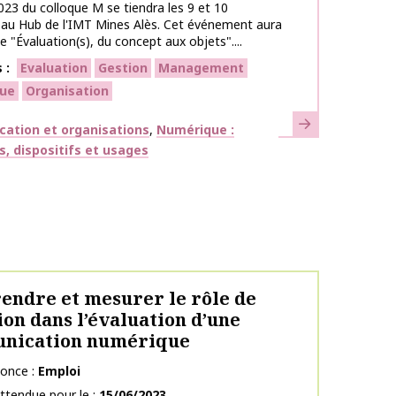
2023 du colloque M se tiendra les 9 et 10
au Hub de l'IMT Mines Alès. Cet événement aura
 "Évaluation(s), du concept aux objets"....
s
Evaluation
Gestion
Management
ue
Organisation
En savoir plus
ues
ation et organisations
Numérique :
s, dispositifs et usages
ndre et mesurer le rôle de
ion dans l’évaluation d’une
nication numérique
nonce
Emploi
ttendue pour le
15/06/2023