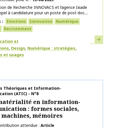
tion de Recherche INNOVACS et l’agence Ixiade
ppel à candidature pour un poste de post-doc....
s
Emotions
Innovation
Numérique
c
Recrutement
En savoir plus
ues
ation et
tions
Design
Numérique : stratégies,
fs et usages
publication
s Théoriques et Information-
ation (ATIC) - N°8
matérialité en information-
ication : formes sociales,
, machines, mémoires
ntribution attendue
Article