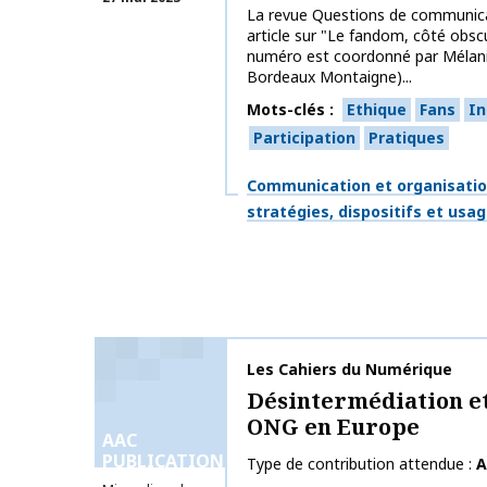
La revue Questions de communica
article sur "Le fandom, côté obscu
numéro est coordonné par Mélani
Bordeaux Montaigne)...
Mots-clés
Ethique
Fans
In
Participation
Pratiques
Thématiques
Communication et organisati
stratégies, dispositifs et usa
Nom de la publication
Les Cahiers du Numérique
Désintermédiation et 
ONG en Europe
AAC
PUBLICATIONS
Type de contribution attendue
A