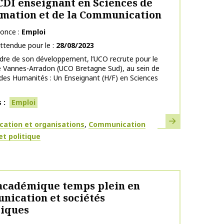
CDI enseignant en Sciences de
rmation et de la Communication
nonce
Emploi
ttendue pour le
28/08/2023
dre de son développement, l’UCO recrute pour le
 Vannes-Arradon (UCO Bretagne Sud), au sein de
 des Humanités : Un Enseignant (H/F) en Sciences
s
Emploi
En savoir plus
ues
ation et organisations
Communication
et politique
académique temps plein en
ication et sociétés
iques