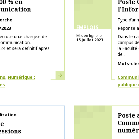
00 % en
Poste 
unication
l’Info
herche
Type d’an
EMPLOIS
/2023
Réponse a
Mis en ligne le
recrute un.e chargé.e de
Dans le ca
15 juillet 2023
 communication.
campus de
4 et sera définitif après
la Faculté
de...
Mots-clé
En savoir plus
Thématiq
ons
Numérique :
Communic
ges
publique 
Poste 
ization
Commun
he
numér
ssions