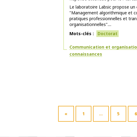
Le laboratoire Labsic propose un 
"Management algorithmique et co
pratiques professionnelles et tra
organisationnelles"....
Mots-clés
Doctorat
Thématiques
Communication et organisati
connaissances
«
1
…
5
6