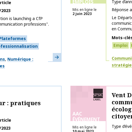
EMPLOIS
Type d’an
rticle
Réponse a
Mis en ligne le
/2023
2 juin 2023
Le Départe
ion is launching a CfP
communicat
mmunication professions".
en Communi
Mots-clé
Plateformes
Emploi
ofessionnalisation
En savoir plus
Thématiq
Communic
ons
Numérique :
stratégie
ges
Labélisé SFSIC
Vent D
commun
ur : pratiques
écolog
AAC
citoye
ÉVÉNEMENT
rticle
Type d’év
Mis en ligne le
/2023
10 mai 2023