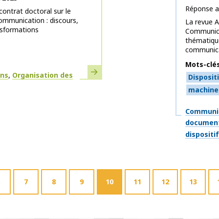
Réponse a
contrat doctoral sur le
mmunication : discours,
La revue 
nsformations
Communicat
thématique
communicat
Mots-clé
En savoir plus
ons
Organisation des
Disposit
machine 
Thématiq
Communic
document
dispositi
7
8
9
10
11
12
13