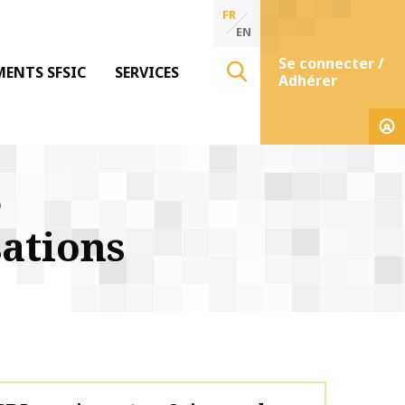
FR
EN
Se connecter /
MENTS SFSIC
SERVICES
Adhérer
0
ations