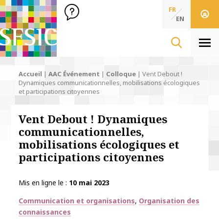
SFSIC Société Française des Sciences de l'Information & de 
Société Française des Sciences
FR
de l'Information
EN
& de la Communication
Men
Accueil
|
AAC Événement
|
Colloque
|
Vent Debout !
Dynamiques communicationnelles, mobilisations écologiques
et participations citoyennes
Vent Debout ! Dynamiques
communicationnelles,
mobilisations écologiques et
participations citoyennes
Mis en ligne le
10 mai 2023
Thématiques
Communication et organisations
Organisation des
connaissances