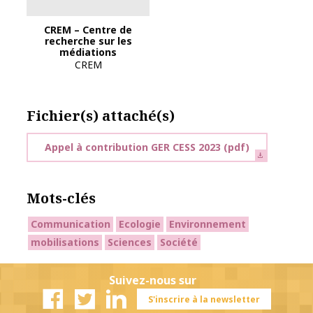
CREM – Centre de
recherche sur les
médiations
CREM
Fichier(s) attaché(s)
Appel à contribution GER CESS 2023
(pdf)
Mots-clés
Communication
Ecologie
Environnement
mobilisations
Sciences
Société
Suivez-nous sur
S'inscrire à la newsletter