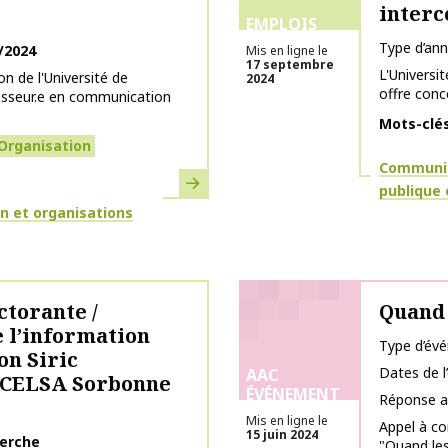
inter
EMPLOIS
Type d’an
/2024
Mis en ligne le
17 septembre
L'Universit
 de l'Université de
2024
offre conc
esseur.e en communication
Mots-clé
Organisation
Thématiq
Communic
En savoir plus
publique 
 et organisations
torante /
Quand 
e l’information
Type d’év
on Siric
Dates de 
AAC
CELSA Sorbonne
ÉVÉNEMENT
Réponse a
Mis en ligne le
Appel à co
15 juin 2024
herche
"Quand les