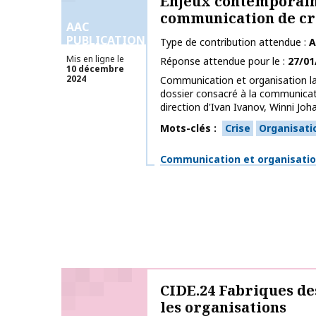
Enjeux contemporain
communication de cr
AAC
PUBLICATIONS
Type de contribution attendue
A
Mis en ligne le
Réponse attendue pour le
27/01
10 décembre
2024
Communication et organisation l
dossier consacré à la communicati
direction d'Ivan Ivanov, Winni Joha
Mots-clés
Crise
Organisati
Thématiques
Communication et organisati
CIDE.24 Fabriques de
les organisations