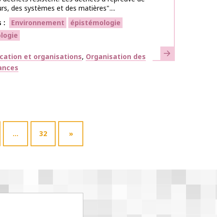
urs, des systèmes et des matières"....
s
Environnement
épistémologie
logie
En savoir plus
ues
ation et organisations
Organisation des
ances
…
32
»