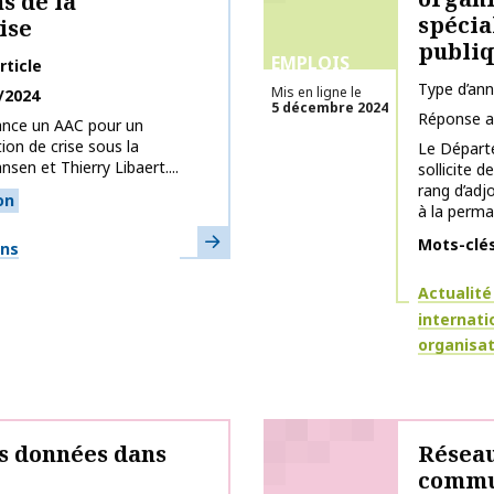
s de la
spécia
ise
publi
EMPLOIS
rticle
Type d’an
Mis en ligne le
/2024
5 décembre 2024
Réponse a
ance un AAC pour un
on de crise sous la
Le Départ
nsen et Thierry Libaert....
sollicite 
rang d’adj
on
à la perma
En savoir plus
Mots-clé
ons
Thématiq
Actualité
internat
organisa
s données dans
Réseau
commun