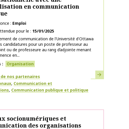
lisation en communication
que
nonce
Emploi
ttendue pour le
15/01/2025
ement de communication de l'Université d'Ottawa
des candidatures pour un poste de professeur au
oint ou de professeure au rang d’adjointe menant
nence en...
s
Organisation
En savoir plus
ues
 de nos partenaires
ionaux
Communication et
tions
Communication publique et politique
x socionumériques et
ication des organisations