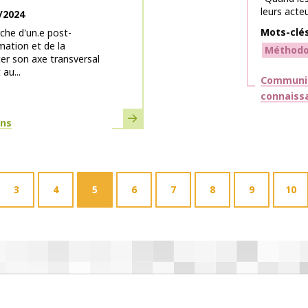
leurs acte
/2024
Mots-clé
che d'un.e post-
mation et de la
Méthodo
er son axe transversal
au...
Thématiq
Communic
connaiss
En savoir plus
ons
3
4
5
6
7
8
9
10