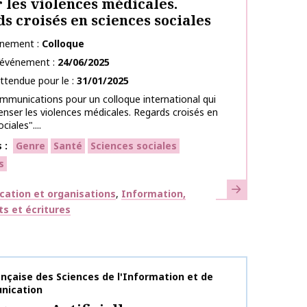
 les violences médicales.
s croisés en sciences sociales
énement
Colloque
l’événement
24/06/2025
ttendue pour le
31/01/2025
mmunications pour un colloque international qui
Penser les violences médicales. Regards croisés en
ciales"....
s
Genre
Santé
Sciences sociales
s
En savoir plus
ues
ation et organisations
Information,
s et écritures
publication
nçaise des Sciences de l'Information et de
nication