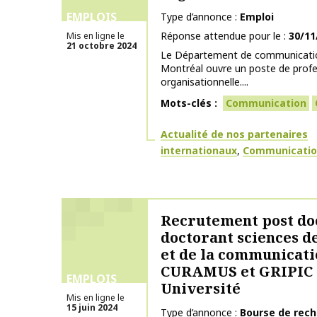
EMPLOIS
Type d’annonce
Emploi
Réponse attendue pour le
30/11
Mis en ligne le
21 octobre 2024
Le Département de communication
Montréal ouvre un poste de prof
organisationnelle....
Mots-clés
Communication
Thématiques
Actualité de nos partenaires
internationaux
Communication
Recrutement post doc
doctorant sciences d
et de la communicati
CURAMUS et GRIPIC 
EMPLOIS
Université
Mis en ligne le
15 juin 2024
Type d’annonce
Bourse de rec