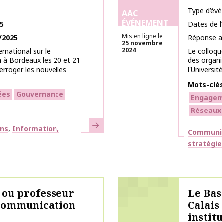
Type d’év
AAC
ÉVÉNEMENT
25
Dates de 
Mis en ligne le
/2025
Réponse a
25 novembre
2024
rnational sur le
Le colloq
 à Bordeaux les 20 et 21
des organi
erroger les nouvelles
l'Universit
Mots-clé
ées
Gouvernance
Engage
Réseaux
En savoir plus
ons
Information,
Thématiq
Communic
stratégie
 ou professeur
Le Bas
 communication
Calais
instit