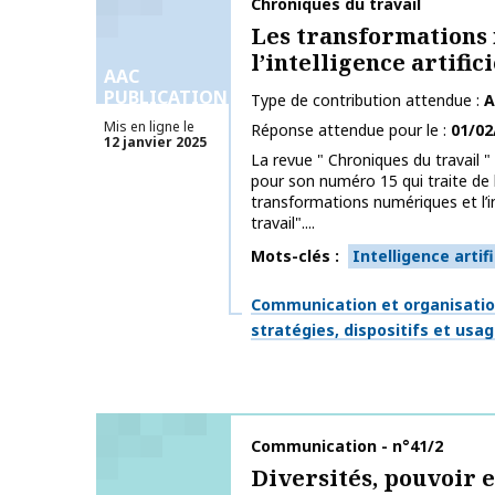
Nom de la publication
Chroniques du travail
Les transformations
l’intelligence artific
AAC
PUBLICATIONS
Type de contribution attendue
A
Mis en ligne le
Réponse attendue pour le
01/02
12 janvier 2025
La revue " Chroniques du travail " 
pour son numéro 15 qui traite de
transformations numériques et l’int
travail"....
Mots-clés
Intelligence artifi
Thématiques
Communication et organisati
stratégies, dispositifs et usa
Nom de la publication
Communication - n°41/2
Diversités, pouvoir 