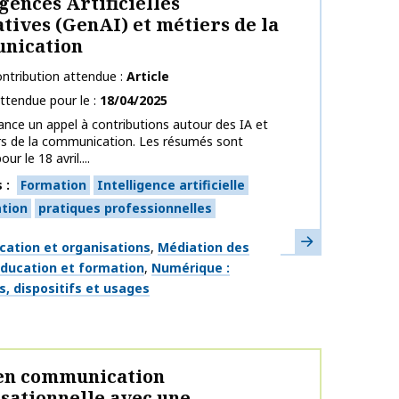
igences Artificielles
tives (GenAI) et métiers de la
nication
ntribution attendue
Article
ttendue pour le
18/04/2025
ance un appel à contributions autour des IA et
rs de la communication. Les résumés sont
ur le 18 avril....
s
Formation
Intelligence artificielle
tion
pratiques professionnelles
En savoir plus
ues
ation et organisations
Médiation des
éducation et formation
Numérique :
s, dispositifs et usages
 en communication
sationnelle avec une