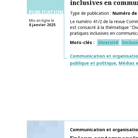
inclusives en commu
PUBLICATIONS
Type de publication
Numéro de
Mis en ligne le
Le numéro 41/2 de la revue Commun
8 janvier 2025
est consacré à la thématique "Div
pratiques inclusives en communica
Mots-clés
Diversité
Inclus
Thématiques
Communication et organisati
publique et politique
Médias e
Nom de la publication
Communication et organisati