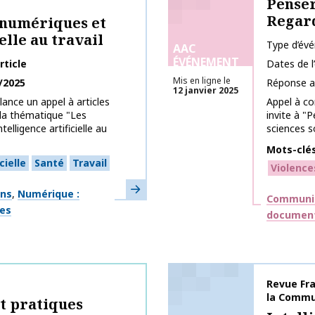
Penser
Regard
 numériques et
ielle au travail
Type d’év
AAC
ÉVÉNEMENT
rticle
Dates de 
Mis en ligne le
/2025
Réponse a
12 janvier 2025
lance un appel à articles
Appel à co
 la thématique "Les
invite à "
elligence artificielle au
sciences so
Mots-clé
cielle
Santé
Travail
Violence
En savoir plus
ons
Numérique :
Thématiq
Communic
ges
document
Nom de la 
Revue Fra
la Commu
et pratiques