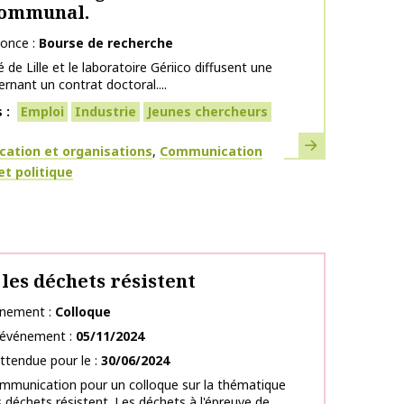
communal.
nonce
Bourse de recherche
é de Lille et le laboratoire Gériico diffusent une
ernant un contrat doctoral....
s
Emploi
Industrie
Jeunes chercheurs
En savoir plus
ues
ation et organisations
Communication
et politique
les déchets résistent
énement
Colloque
l’événement
05/11/2024
ttendue pour le
30/06/2024
mmunication pour un colloque sur la thématique
 déchets résistent. Les déchets à l'épreuve de