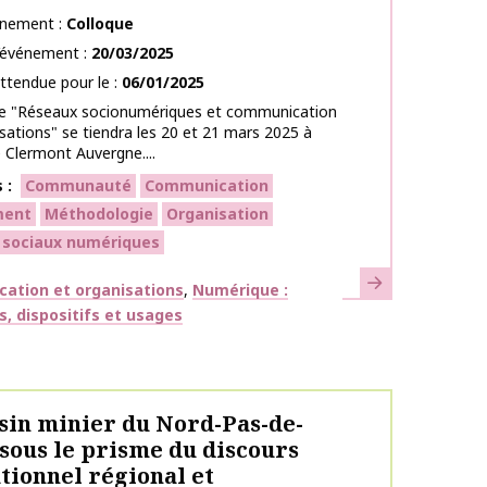
énement
Colloque
l’événement
20/03/2025
ttendue pour le
06/01/2025
ue "Réseaux socionumériques et communication
sations" se tiendra les 20 et 21 mars 2025 à
é Clermont Auvergne....
s
Communauté
Communication
ment
Méthodologie
Organisation
 sociaux numériques
En savoir plus
ues
ation et organisations
Numérique :
s, dispositifs et usages
sin minier du Nord-Pas-de-
 sous le prisme du discours
utionnel régional et