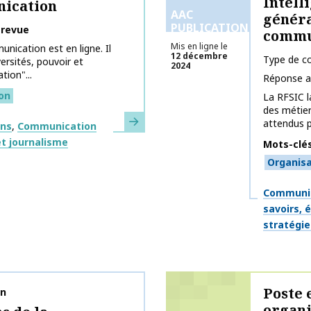
Intell
nication
AAC
généra
PUBLICATIONS
 revue
commu
Mis en ligne le
ication est en ligne. Il
12 décembre
Type de co
ersités, pouvoir et
2024
tion"...
Réponse a
ion
La RFSIC l
des métie
En savoir plus
attendus po
ons
Communication
t journalisme
Mots-clé
Organisa
Thématiq
Communic
savoirs, 
stratégie
Poste
on
organi