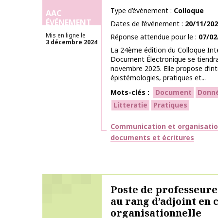
Type d’événement
Colloque
AAC
ÉVÉNEMENT
Dates de l’événement
20/11/20
Mis en ligne le
Réponse attendue pour le
07/02
3 décembre 2024
La 24ème édition du Colloque Inte
Document Électronique se tiendra
novembre 2025. Elle propose d’int
épistémologies, pratiques et...
Mots-clés
Document
Donn
Litteratie
Pratiques
Thématiques
Communication et organisati
documents et écritures
Poste de professeure
au rang d’adjoint en
organisationnelle