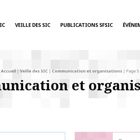
 DE LA COMMUNICATION
IC
VEILLE DES SIC
PUBLICATIONS SFSIC
ÉVÉNE
Accueil
|
Veille des SIC
|
Communication et organisations
|
Page 5
nication et organis