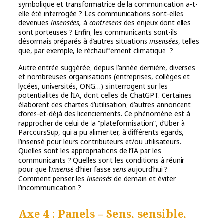
symbolique et transformatrice de la communication a-t-
elle été interrogée ? Les communications sont-elles
devenues
insensées,
à
contresens
des enjeux dont elles
sont porteuses ? Enfin, les communicants sont-ils
désormais préparés à d’autres situations
insensées
, telles
que, par exemple, le réchauffement climatique
?
Autre entrée suggérée, depuis l’année dernière, diverses
et nombreuses organisations (entreprises, collèges et
lycées, universités, ONG…) s’interrogent sur les
potentialités de l’IA, dont celles de ChatGPT. Certaines
élaborent des chartes d’utilisation, d’autres annoncent
d’ores-et-déjà des licenciements. Ce phénomène est à
rapprocher de celui de la “plateformisation”, d’Uber à
ParcoursSup, qui a pu alimenter, à différents égards,
l’insensé pour leurs contributeurs et/ou utilisateurs.
Quelles sont les appropriations de l’IA par les
communicants ? Quelles sont les conditions à réunir
pour que l’
insensé
d’hier fasse
sens
aujourd’hui ?
Comment penser les
insensés
de demain et éviter
l’incommunication ?
Axe 4 : Panels – Sens, sensible,