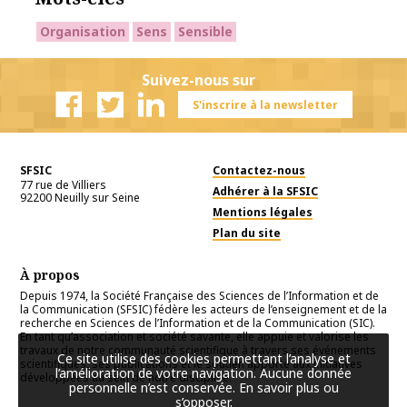
Organisation
Sens
Sensible
Suivez-nous sur
S'inscrire à la newsletter
Facebook
Twitter
Linkedin
SFSIC
Contactez-nous
77 rue de Villiers
Adhérer à la SFSIC
92200
Neuilly sur Seine
Mentions légales
Plan du site
À propos
Depuis 1974, la Société Française des Sciences de l’Information et de
la Communication (SFSIC) fédère les acteurs de l’enseignement et de la
recherche en Sciences de l’Information et de la Communication (SIC).
En tant qu’association et société savante, elle appuie et valorise les
travaux de notre communauté scientifique à travers ses événements
Ce site utilise des cookies permettant l’analyse et
scientifiques, ses publications et le soutien apporté aux initiatives
l’amélioration de votre navigation. Aucune donnée
développées au sein de notre discipline.
personnelle n’est conservée.
En savoir plus ou
s’opposer
.