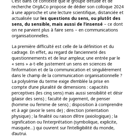
C’est dans ce contexte que le groupe d’étude et de
recherche Org&Co propose de dédier son colloque 2024
à une approche et une lecture scientifique, distanciée et
actualisée sur
les questions du sens, ou plutôt des
sens, du sensible, mais aussi de l’insensé
– ce dont
on ne parvient plus à faire sens – en communications
organisationnelles.
La première difficulté est celle de la définition et du
cadrage. En effet, au regard de l’ancienneté des
questionnements et de leur ampleur, une entrée par le
« sens » a-t-elle justement un sens en sciences de
l’information et de la communication et singulièrement
dans le champ de la communication organisationnelle ?
La polysémie du terme exige d’emblée la prise en
compte d’une pluralité de dimensions : capacités
perceptives (les cinq sens) mais aussi sensibilité et désir
(plaisir des sens) ; faculté de jugement, de penser
(homme ou femme de sens) ; disposition à comprendre
et à agir (avoir le sens de) ; direction (orientation
physique) ; la finalité ou raison d’être (axiologique) ; la
signification ou l’interprétation (symbolique, explicite,
masquée…) qui ouvrent sur l’intelligibilité du monde,
d’autrui.