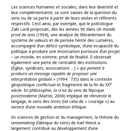
Les sciences humaines et sociales, dans leur diversité et
leur complémentarité, se sont saisies de la question du
sens ou de sa perte à partir de leurs visées et référents
respectifs. C’est ainsi, par exemple, que le politologue
Zaki Laïdi proposait, dès les années 90 dans
Un monde
privé de sens
(1994), une analyse de l’ébranlement du
système de valeurs et de pensée hérité des Lumières,
accompagné d’un déficit symbolique, d’une incapacité du
politique à produire une énonciation porteuse d’un projet
– un monde, en somme, privé de finalité. Il observait
également une perte de centralité des institutions
(Église, syndicats, associations …) «
qui peinent à
produire un message capable de proposer une
interprétation globale
» (1994 : 735) dans le contexte
è
géopolitique conflictuel et fragmenté de la fin du XX
siècle. En philosophie,
la crise du sens
de l’époque
postmoderne (Mattei, 2006) implique de réinvestir le
langage, le sens des mots (tel celui de « courage ») au
service d’une nouvelle ambition éthique.
En sciences de gestion et du management, la théorie du
sensemaking
(fabrique du sens) de Karl Weick a
largement contribué au développement d’une