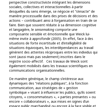
perspective constructiviste intégrant les dimensions
sociales, collectives et interactionnelles à partir
desquelles du sens émerge, se négocie et “s’enacte” de
manière processuelle dans des prises de décisions et des
actions – contribuant ainsi à l’organisation en train de se
faire. Bien que souvent réduite à sa dimension cognitive
et langagière, le
sensemaking
comporte une
composante sensible et émotionnelle que Weick lui-
même invite à approfondir (2005). En effet, face à des
situations de forte incertitude et d’intelligibilité de
situations équivoques, les interdépendances au travail
génèrent des attentes réciproques entre les individus qui
sont (aussi mais pas seulement) inscrites dans le
registre socio-affectif. Ces travaux de Weick sont
également mobilisés dans les travaux scientifiques en
communications organisationnelles.
De manière générique, le champ s’intéresse aux
dynamiques des “relations publiques”, à la fonction
communication, aux stratégies de « gestion
symbolique » visant à influencer les publics, qu’ils soient
citoyens, « consommateurs », « parties prenantes » ou
encore « collaborateurs », aux mises en signes d’un
espace public marchandisé ou encore à la face visible et