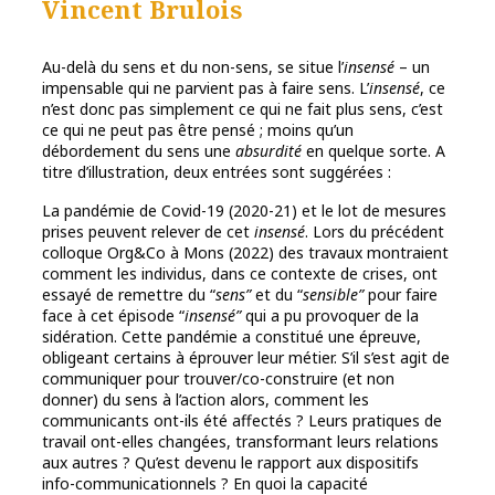
Vincent Brulois
Au-delà du sens et du non-sens, se situe l’
insensé
– un
impensable qui ne parvient pas à faire sens. L’
insensé
, ce
n’est donc pas simplement ce qui ne fait plus sens, c’est
ce qui ne peut pas être pensé ; moins qu’un
débordement du sens une
absurdité
en quelque sorte. A
titre d’illustration, deux entrées sont suggérées :
La pandémie de Covid-19 (2020-21) et le lot de mesures
prises peuvent relever de cet
insensé
. Lors du précédent
colloque Org&Co à Mons (2022) des travaux montraient
comment les individus, dans ce contexte de crises, ont
essayé de remettre du “
sens”
et du “
sensible”
pour faire
face à cet épisode “
insensé”
qui a pu provoquer de la
sidération. Cette pandémie a constitué une épreuve,
obligeant certains à éprouver leur métier. S’il s’est agit de
communiquer pour trouver/co-construire (et non
donner) du sens à l’action alors, comment les
communicants ont-ils été affectés ? Leurs pratiques de
travail ont-elles changées, transformant leurs relations
aux autres ? Qu’est devenu le rapport aux dispositifs
info-communicationnels ? En quoi la capacité