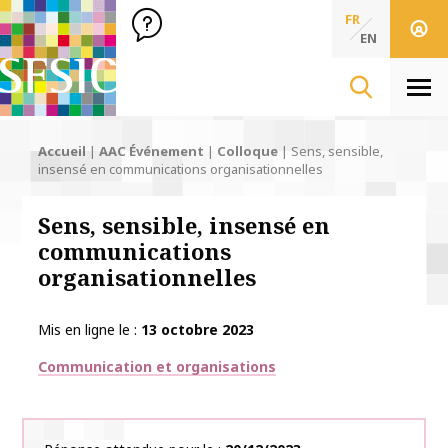
SFSIC Société Française des Sciences de l'Information & de 
Société Française des Sciences
FR
de l'Information
EN
& de la Communication
Men
Accueil
|
AAC Événement
|
Colloque
|
Sens, sensible,
insensé en communications organisationnelles
Sens, sensible, insensé en
communications
organisationnelles
Mis en ligne le
13 octobre 2023
Thématiques
Communication et organisations