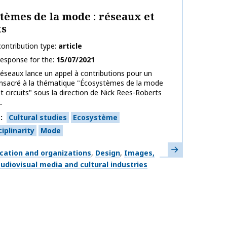
on name
tèmes de la mode : réseaux et
ts
ontribution type
article
response for the
15/07/2021
éseaux lance un appel à contributions pour un
onsacré à la thématique "Écosystèmes de la mode
et circuits" sous la direction de Nick Rees-Roberts
.
s
Cultural studies
Ecosystème
iplinarity
Mode
Learn more
ation and organizations
Design
Images,
udiovisual media and cultural industries