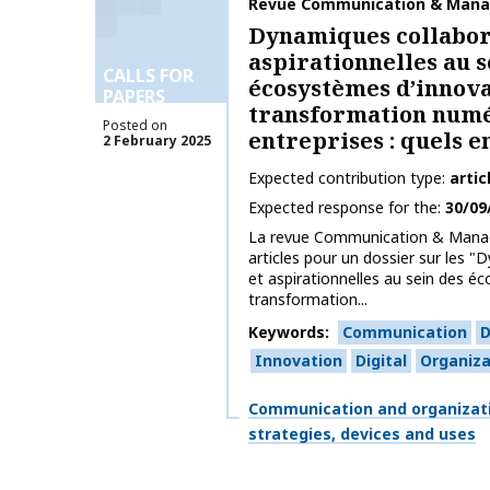
Publication name
Revue Communication & Man
Dynamiques collabor
aspirationnelles au s
CALLS FOR
écosystèmes d’innova
PAPERS
transformation numé
Posted on
entreprises : quels e
2 February 2025
Expected contribution type
artic
Expected response for the
30/09
La revue Communication & Manag
articles pour un dossier sur les 
et aspirationnelles au sein des é
transformation...
Keywords
Communication
D
Innovation
Digital
Organiza
Themes
Communication and organizat
strategies, devices and uses