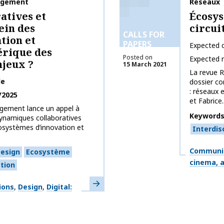
agement
Publicati
Réseaux
atives et
Écosys
ein des
circui
CALLS FOR
tion et
PAPERS
Expected c
rique des
Posted on
Expected 
njeux ?
15 March 2021
La revue R
le
dossier c
: réseaux 
/2025
et Fabrice..
ement lance un appel à
Keyword
"Dynamiques collaboratives
cosystèmes d’innovation et
Interdisc
Themes
Communic
esign
Ecosystème
cinema, a
tion
Learn more
ions
Design
Digital: