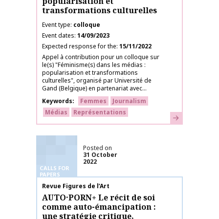
popularisation et
transformations culturelles
Event type
colloque
Event dates
14/09/2023
Expected response for the
15/11/2022
Appel à contribution pour un colloque sur
le(s) "Féminisme(s) dans les médias :
popularisation et transformations
culturelles", organisé par Université de
Gand (Belgique) en partenariat avec...
Keywords
Femmes
Journalism
Médias
Représentations
Learn more
Posted on
31 October
2022
CALLS FOR
PAPERS
Publication name
Revue Figures de l’Art
AUTO·PORN+ Le récit de soi
comme auto-émancipation :
une stratégie critique,