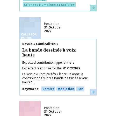
Sciences Humaines et Sociales
Learn more
Posted on
31 October
2022
CALLS FOR
PAPERS
Publication name
Revue « Comicalités »
La bande dessinée à voix
haute
Expected contribution type
article
Expected response for the
01/12/2022
La Revue « Comicalités » lance un appel à
contributions sur "La bande dessinée à voix
haute"....
Keywords
Comics
Mediation
Son
Learn more
Posted on
31 October
2022