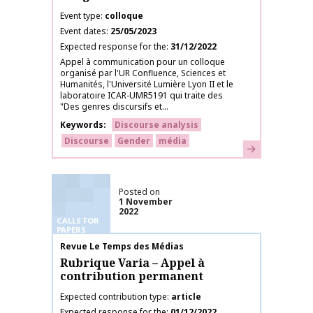
Event type
colloque
Event dates
25/05/2023
Expected response for the
31/12/2022
Appel à communication pour un colloque
organisé par l'UR Confluence, Sciences et
Humanités, l'Université Lumière Lyon II et le
laboratoire ICAR-UMR5191 qui traite des
"Des genres discursifs et...
Keywords
Discourse analysis
Discourse
Gender
média
Learn more
Posted on
1 November
2022
CALLS FOR
PAPERS
Publication name
Revue Le Temps des Médias
Rubrique Varia – Appel à
contribution permanent
Expected contribution type
article
Expected response for the
01/12/2022