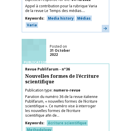
Appel à contribution pour la rubrique Varia
de la revue Le Temps des médias....
Keywords
Media history
Médias
Varia
Learn more
Posted on
31 October
2022
PUBLICATIONS
Publication name
Revue Publifarum - n°36
Nouvelles formes de l’écriture
scientifique
Publication type
numero-revue
Parution du numéro 36 de la revue italienne
Publifarum, « nouvelles formes de l’écriture
scientifique ». Ce numéro vise à interroger
les nouvelles formes de l’écriture
scientifique afin de...
Keywords
écriture scientifique
Methodology