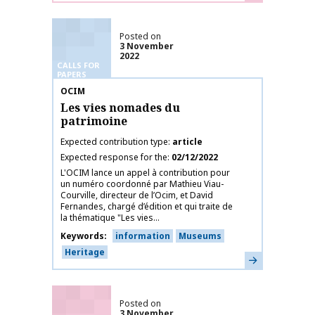
Posted on
3 November
2022
CALLS FOR
PAPERS
Publication name
OCIM
Les vies nomades du
patrimoine
Expected contribution type
article
Expected response for the
02/12/2022
L'OCIM lance un appel à contribution pour
un numéro coordonné par Mathieu Viau-
Courville, directeur de l’Ocim, et David
Fernandes, chargé d’édition et qui traite de
la thématique "Les vies...
Keywords
information
Museums
Heritage
Learn more
Posted on
3 November