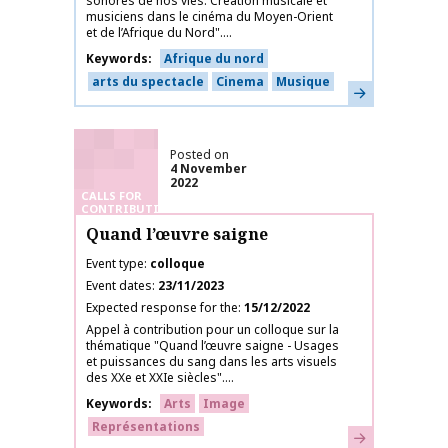
sonores de nos vies. Création musicale et
musiciens dans le cinéma du Moyen-Orient
et de l’Afrique du Nord"....
Keywords
Afrique du nord
arts du spectacle
Cinema
Musique
Learn more
Posted on
4 November
2022
CALLS FOR
CONTRIBUTIONS
Quand l’œuvre saigne
Event type
colloque
Event dates
23/11/2023
Expected response for the
15/12/2022
Appel à contribution pour un colloque sur la
thématique "Quand l’œuvre saigne - Usages
et puissances du sang dans les arts visuels
des XXe et XXIe siècles"....
Keywords
Arts
Image
Représentations
Learn more