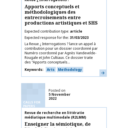
Apports conceptuels et
méthodologiques des
entrecroisements entre
productions artistiques et SHS
Expected contribution type
article
Expected response for the
31/03/2023
La Revue ¿ Interrogations ? lance un appel à
contribution pour un dossier coordonné par
Numéro coordonné par Agnès Vandevelde-
Rougale et John Cultiaux. Ce dossier traite
des "Apports conceptuels...
Keywords
Arts
Methodology
Learn more
Posted on
5 November
2022
CALLS FOR
PAPERS
Publication name
Revue de recherche en littératie
médiatique multimodale (R2LMM)
Enseigner la sémiotique, de