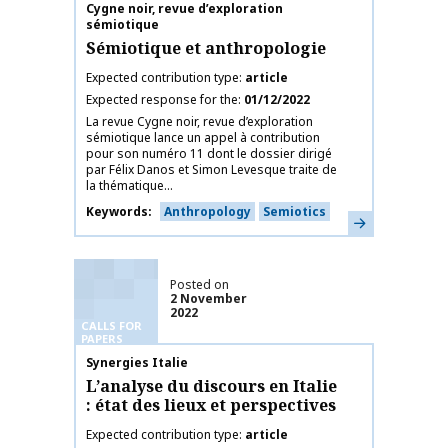
Publication name
Cygne noir, revue d’exploration
sémiotique
Sémiotique et anthropologie
Expected contribution type
article
Expected response for the
01/12/2022
La revue Cygne noir, revue d’exploration
sémiotique lance un appel à contribution
pour son numéro 11 dont le dossier dirigé
par Félix Danos et Simon Levesque traite de
la thématique...
Keywords
Anthropology
Semiotics
Learn more
Posted on
2 November
2022
CALLS FOR
PAPERS
Publication name
Synergies Italie
L’analyse du discours en Italie
: état des lieux et perspectives
Expected contribution type
article