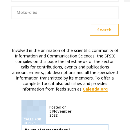
Keywords
Search
Involved in the animation of the scientific community of
Information and Communication Sciences, the SFSIC
compiles on this page the latest news of the sector:
calls for contributions, events and publications
announcements, job descriptions and all the specialized
information transmitted by its members. To offer a
complete tool, it also publishes and provides
information from feeds such as
Calenda.org
.
Posted on
5 November
2022
CALLS FOR
PAPERS
Publication name
Revue ¿ Interrogations ?