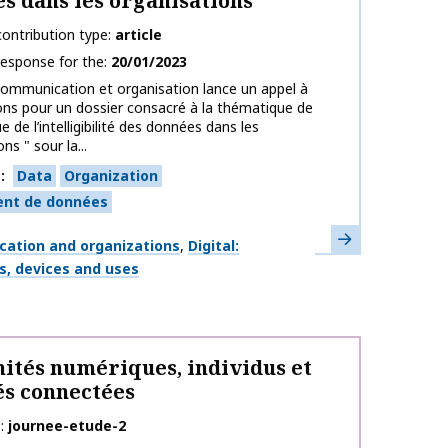
s dans les organisations
ontribution type
article
response for the
20/01/2023
ommunication et organisation lance un appel à
ons pour un dossier consacré à la thématique de
e de l’intelligibilité des données dans les
ns " sour la...
s
Data
Organization
ent de données
Learn more
ation and organizations
Digital:
s, devices and uses
tés numériques, individus et
és connectées
e
journee-etude-2