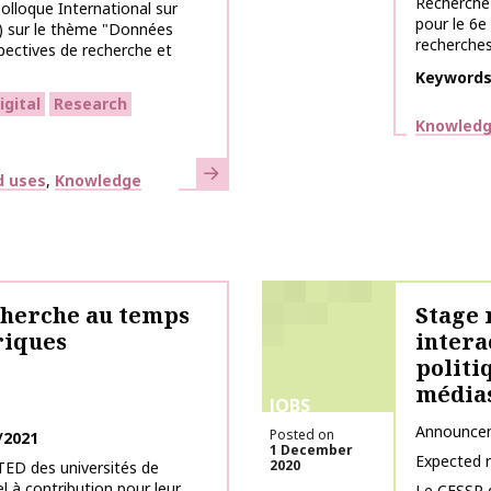
Recherche 
olloque International sur
pour le 6e
) sur le thème "Données
recherches 
ectives de recherche et
Keyword
igital
Research
Themes
Knowledg
Learn more
d uses
Knowledge
cherche au temps
Stage 
riques
intera
politi
médias
JOBS
Announce
Posted on
/2021
1 December
Expected 
2020
ED des universités de
l à contribution pour leur
Le CESSP d