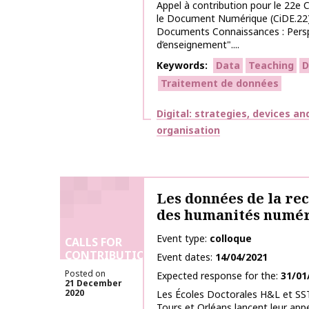
Appel à contribution pour le 22e C
le Document Numérique (CiDE.22
Documents Connaissances : Persp
d’enseignement"....
Keywords
Data
Teaching
D
Traitement de données
Themes
Digital: strategies, devices an
organisation
Les données de la re
des humanités numé
Event type
colloque
CALLS FOR
CONTRIBUTIONS
Event dates
14/04/2021
Posted on
Expected response for the
31/01
21 December
2020
Les Écoles Doctorales H&L et SST
Tours et Orléans lancent leur appe