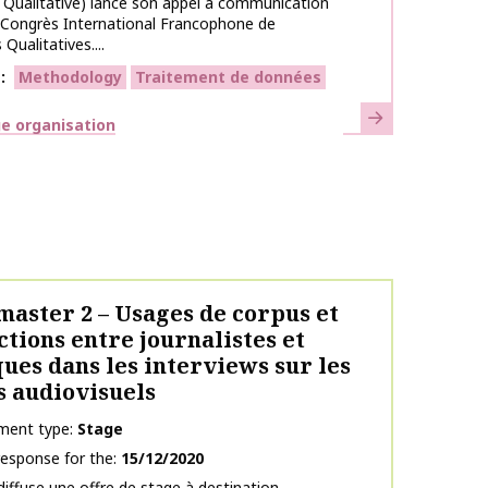
Qualitative) lance son appel à communication
 Congrès International Francophone de
Qualitatives....
s
Methodology
Traitement de données
Learn more
e organisation
master 2 – Usages de corpus et
ctions entre journalistes et
ques dans les interviews sur les
 audiovisuels
ment type
Stage
response for the
15/12/2020
iffuse une offre de stage à destination