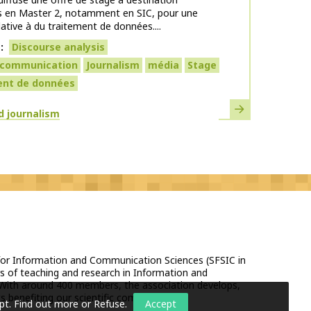
ts en Master 2, notamment en SIC, pour une
lative à du traitement de données....
s
Discourse analysis
l communication
Journalism
média
Stage
ent de données
Learn more
d journalism
 for Information and Communication Sciences (SFSIC in
s of teaching and research in Information and
With around 400 members, the association develops,
 benefiting our scientific community.
pt.
Find out more or Refuse
.
Accept