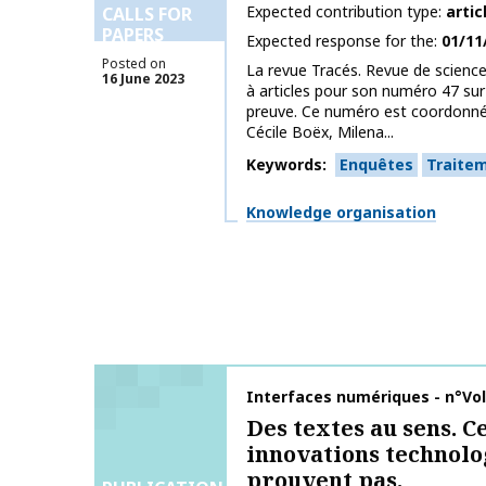
Expected contribution type
artic
CALLS FOR
PAPERS
Expected response for the
01/11
Posted on
La revue Tracés. Revue de scienc
16 June 2023
à articles pour son numéro 47 sur 
preuve. Ce numéro est coordonné 
Cécile Boëx, Milena...
Keywords
Enquêtes
Traite
Themes
Knowledge organisation
Publication name
Interfaces numériques - n°Vo
Des textes au sens. C
innovations technolo
prouvent pas.