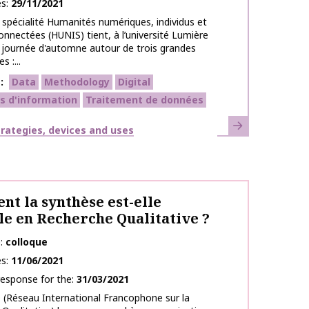
es
29/11/2021
 spécialité Humanités numériques, individus et
onnectées (HUNIS) tient, à l’université Lumière
 journée d'automne autour de trois grandes
 :...
s
Data
Methodology
Digital
s d'information
Traitement de données
Learn more
strategies, devices and uses
t la synthèse est-elle
le en Recherche Qualitative ?
e
colloque
es
11/06/2021
response for the
31/03/2021
(Réseau International Francophone sur la