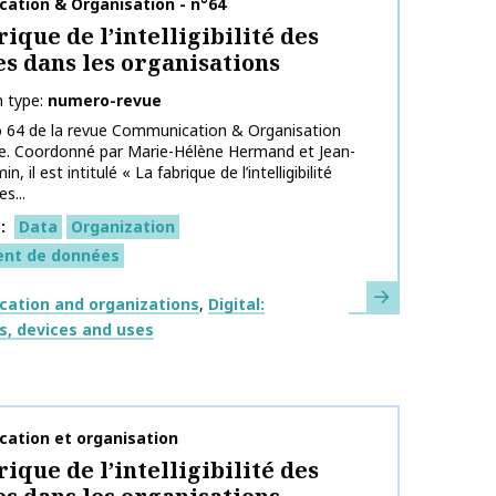
on name
ation & Organisation - n°64
rique de l’intelligibilité des
s dans les organisations
n type
numero-revue
 64 de la revue Communication & Organisation
ne. Coordonné par Marie-Hélène Hermand et Jean-
n, il est intitulé « La fabrique de l’intelligibilité
s...
s
Data
Organization
ent de données
Learn more
ation and organizations
Digital:
s, devices and uses
on name
ation et organisation
rique de l’intelligibilité des