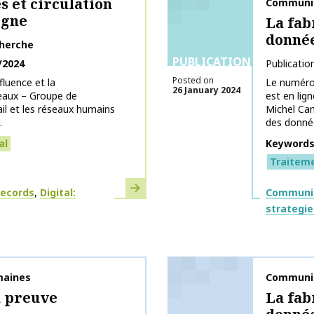
 et circulation
Publicati
Communic
igne
La fab
donnée
herche
PUBLICATIONS
/2024
Publicatio
Posted on
fluence et la
Le numéro
26 January 2024
eaux – Groupe de
est en lig
ail et les réseaux humains
Michel Cami
.
des donnée
al
Keyword
Traitem
Learn more
Themes
records
Digital:
Communic
strategie
maines
Publicati
Communic
a preuve
La fab