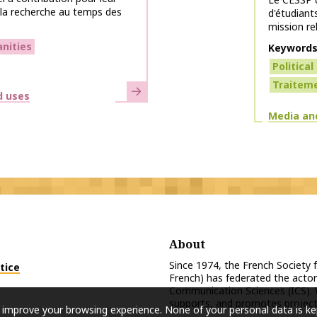
 la recherche au temps des
d'étudian
mission re
anities
Keyword
Politica
Traitem
Learn more
d uses
Themes
Media an
About
Since 1974, the French Society
tice
French) has federated the actor
Communication Sciences (ICS). 
supports, and promotes projects
 improve your browsing experience. None of your personal data is ke