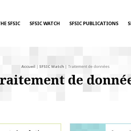
 DE LA COMMUNICATION
 l'Information & de la Communication
HE SFSIC
SFSIC WATCH
SFSIC PUBLICATIONS
S
Accueil
|
SFSIC Watch
|
Traitement de données
raitement de donné