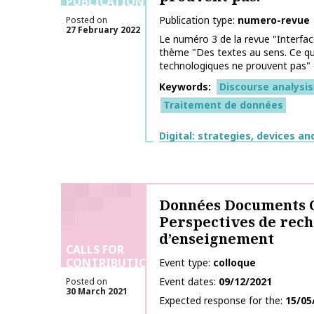
PUBLICATIONS
Publication type
numero-revue
Posted on
27 February 2022
Le numéro 3 de la revue "Interfac
thème "Des textes au sens. Ce qu
technologiques ne prouvent pas" es
Keywords
Discourse analysis
Traitement de données
Themes
Digital: strategies, devices an
Données Documents C
Perspectives de rech
d’enseignement
CALLS FOR
CONTRIBUTIONS
Event type
colloque
Event dates
09/12/2021
Posted on
30 March 2021
Expected response for the
15/05