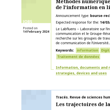
Méthodes numériques
de l’information en l
Announcement type
bourse-rec
JOBS
Expected response for the
14/03
Posted on
Le Labfluens – Laboratoire sur l’in
14 February 2024
communication et le Groupe-Rés
recherche sur les groupes de trav
de communication de l’Université..
Keywords
information
Digit
Traitement de données
Themes
Information, documents and 
strategies, devices and uses
Publication name
Tracés. Revue de sciences hu
Les trajectoires de l