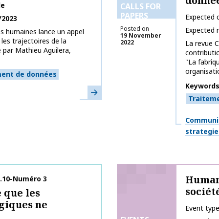
donnée
le
CALLS FOR
PAPERS
Expected c
/2023
Posted on
Expected 
es humaines lance un appel
19 November
les trajectoires de la
2022
La revue C
par Mathieu Aguilera,
contributi
"La fabriqu
organisatio
ment de données
Keyword
Learn more
Traitem
Themes
Communic
strategie
Humani
l.10-Numéro 3
sociét
e que les
giques ne
Event typ