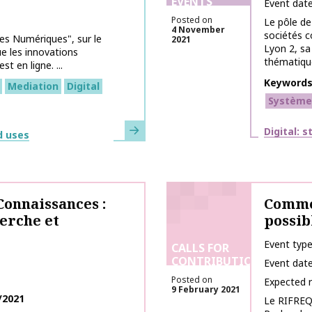
EVENTS
Event dat
Posted on
Le pôle de
4 November
sociétés c
es Numériques", sur le
2021
Lyon 2, sa
e les innovations
thématiques
t en ligne. ...
Keyword
Mediation
Digital
Système
Learn more
Themes
Digital: 
d uses
onnaissances :
Commen
erche et
possib
Event typ
CALLS FOR
CONTRIBUTIONS
Event dat
Posted on
Expected 
9 February 2021
/2021
Le RIFREQ 