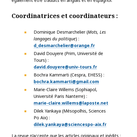
également être traduits en anglais et en espagnol.
Coordinatrices et coordinateurs :
Dominique Desmarchelier (
Mots, Les
langages du politique
) :
d_desmarchelier@orange.fr
David Douyere (Prim, Université de
Tours) :
david.douyere@univ-tours.fr
Bochra Kammarti (Cespra, EHESS) :
bochra.kammarti@gmail.com
Marie-Claire Willems (Sophiapol,
Université Paris Nanterre) :
marie-claire.willems@laposte.net
Dilek Yankaya (Mésopolhis, Sciences
Po Aix) :
dilek.yankaya@sciencespo-aix.fr
La revue n’accepte que les articles originaux et inédits ;