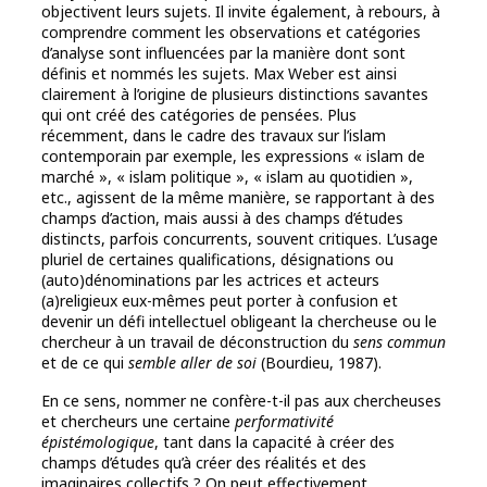
objectivent leurs sujets. Il invite également, à rebours, à
comprendre comment les observations et catégories
d’analyse sont influencées par la manière dont sont
définis et nommés les sujets. Max Weber est ainsi
clairement à l’origine de plusieurs distinctions savantes
qui ont créé des catégories de pensées. Plus
récemment, dans le cadre des travaux sur l’islam
contemporain par exemple, les expressions « islam de
marché », « islam politique », « islam au quotidien »,
etc., agissent de la même manière, se rapportant à des
champs d’action, mais aussi à des champs d’études
distincts, parfois concurrents, souvent critiques. L’usage
pluriel de certaines qualifications, désignations ou
(auto)dénominations par les actrices et acteurs
(a)religieux eux-mêmes peut porter à confusion et
devenir un défi intellectuel obligeant la chercheuse ou le
chercheur à un travail de déconstruction du
sens commun
et de ce qui
semble aller de soi
(Bourdieu, 1987).
En ce sens, nommer ne confère-t-il pas aux chercheuses
et chercheurs une certaine
performativité
épistémologique
, tant dans la capacité à créer des
champs d’études qu’à créer des réalités et des
imaginaires collectifs ? On peut effectivement