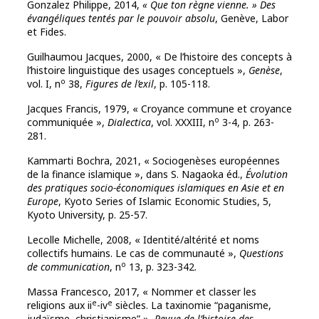
Gonzalez Philippe, 2014,
« Que ton règne vienne. » Des
évangéliques tentés par le pouvoir absolu
, Genève, Labor
et Fides.
Guilhaumou Jacques, 2000, « De l’histoire des concepts à
l’histoire linguistique des usages conceptuels »,
Genèse
,
o
vol. I, n
38,
Figures de l’exil
, p. 105-118.
Jacques Francis, 1979, « Croyance commune et croyance
o
communiquée »,
Dialectica
, vol. XXXIII, n
3-4, p. 263-
281.
Kammarti Bochra, 2021, « Sociogenèses européennes
de la finance islamique », dans S. Nagaoka éd.,
Évolution
des pratiques socio-économiques islamiques en Asie et en
Europe
, Kyoto Series of Islamic Economic Studies, 5,
Kyoto University, p. 25-57.
Lecolle Michelle, 2008, « Identité/altérité et noms
collectifs humains. Le cas de communauté »,
Questions
o
de communication
, n
13, p. 323-342.
Massa Francesco, 2017, « Nommer et classer les
e
e
religions aux ii
-iv
siècles. La taxinomie “paganisme,
judaïsme, christianisme” »,
Revue de l’histoire des