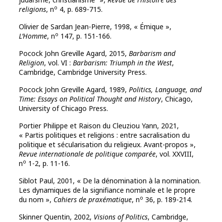
o
religions
, n
4, p. 689-715.
Olivier de Sardan Jean-Pierre, 1998, « Émique »,
o
L’Homme
, n
147, p. 151-166.
Pocock John Greville Agard, 2015,
Barbarism and
Religion
, vol. VI :
Barbarism: Triumph in the West
,
Cambridge, Cambridge University Press.
Pocock John Greville Agard, 1989,
Politics, Language, and
Time: Essays on Political Thought and History
, Chicago,
University of Chicago Press.
Portier Philippe et Raison du Cleuziou Yann, 2021,
« Partis politiques et religions : entre sacralisation du
politique et sécularisation du religieux. Avant-propos »,
Revue internationale de politique comparée
, vol. XXVIII,
o
n
1-2, p. 11-16.
Siblot Paul, 2001, « De la dénomination à la nomination.
Les dynamiques de la signifiance nominale et le propre
o
du nom »,
Cahiers de praxématique
, n
36, p. 189-214.
Skinner Quentin, 2002,
Visions of Politics
, Cambridge,