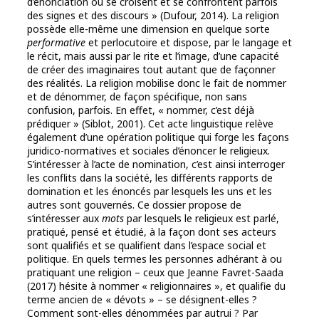
d’énonciation où se croisent et se confrontent parfois
des signes et des discours » (Dufour, 2014). La religion
possède elle-même une dimension en quelque sorte
performative
et perlocutoire et dispose, par le langage et
le récit, mais aussi par le rite et l’image, d’une capacité
de créer des imaginaires tout autant que de façonner
des réalités. La religion mobilise donc le fait de nommer
et de dénommer, de façon spécifique, non sans
confusion, parfois. En effet, « nommer, c’est déjà
prédiquer » (Siblot, 2001). Cet acte linguistique relève
également d’une opération politique qui forge les façons
juridico-normatives et sociales d’énoncer le religieux.
S’intéresser à l’acte de nomination, c’est ainsi interroger
les conflits dans la société, les différents rapports de
domination et les énoncés par lesquels les uns et les
autres sont gouvernés. Ce dossier propose de
s’intéresser aux
mots
par lesquels le religieux est parlé,
pratiqué, pensé et étudié, à la façon dont ses acteurs
sont qualifiés et se qualifient dans l’espace social et
politique. En quels termes les personnes adhérant à ou
pratiquant une religion – ceux que Jeanne Favret-Saada
(2017) hésite à nommer « religionnaires », et qualifie du
terme ancien de « dévots » – se désignent-elles ?
Comment sont-elles dénommées par autrui ? Par