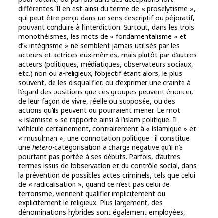
différentes. Il en est ainsi du terme de « prosélytisme »,
qui peut être perçu dans un sens descriptif ou péjoratif,
pouvant conduire à l’interdiction. Surtout, dans les trois
monothéismes, les mots de « fondamentalisme » et
d’« intégrisme » ne semblent jamais utilisés par les
acteurs et actrices eux-mêmes, mais plutôt par d’autres
acteurs (politiques, médiatiques, observateurs sociaux,
etc.) non ou a-religieux, l’objectif étant alors, le plus
souvent, de les disqualifier, ou d’exprimer une crainte à
l’égard des positions que ces groupes peuvent énoncer,
de leur façon de vivre, réelle ou supposée, ou des
actions qu’ils peuvent ou pourraient mener. Le mot
« islamiste » se rapporte ainsi à l’islam politique. Il
véhicule certainement, contrairement à « islamique » et
« musulman », une connotation politique : il constitue
une
hétéro
-catégorisation à charge négative qu’il n’a
pourtant pas portée à ses débuts. Parfois, d’autres
termes issus de l’observation et du contrôle social, dans
la prévention de possibles actes criminels, tels que celui
de « radicalisation », quand ce n’est pas celui de
terrorisme, viennent qualifier implicitement ou
explicitement le religieux. Plus largement, des
dénominations hybrides sont également employées,