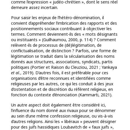
comme l’expression « judéo-chrétien », dont le sens réel
demeure assez incertain.
Pour saisir les enjeux de l’hétéro-dénomination, il
convient d’appréhender l’imbrication des rapports et des
positionnements sociaux contribuant à objectiver les
termes. Comment deviennent-ils des « mots désignants
ou instituants » (Guilhaumou, 2000, p. 114) ? Comment
relèvent-ils de processus de (dé)légitimation, de
conflictualisation, de distinction ? Parfois, une forme de
légitimation se traduit dans la sécularisation des noms
donnés aux structures, associations, syndicats, partis
politiques (Portier et Raison du Cleuziou, 2021 ; Yankaya
et al.
, 2019). D’autres fois, il est préférable pour ces
organisations d’être reconnues et identifiées comme
religieuses par les autres, ce qui les conduit à des jeux
d’ostentation et de discrétion du référent religieux, en
fonction du contexte d’énonciation (Kammarti, 2021).
Un autre aspect doit également être considéré ici,
l’influence du nom donné aux rivaux pour se dénommer
au sein d’une même confession religieuse, ou vis-à-vis
d’autres religions. Ainsi les « libéraux » peuvent désigner
pour des juifs hassidiques Loubavitch de « faux juifs »,