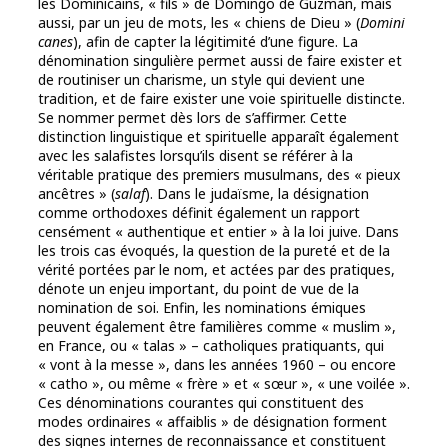
les Dominicains, « fils » de Domingo de Guzmán, mais
aussi, par un jeu de mots, les « chiens de Dieu » (
Domini
canes
), afin de capter la légitimité d’une figure. La
dénomination singulière permet aussi de faire exister et
de routiniser un charisme, un style qui devient une
tradition, et de faire exister une voie spirituelle distincte.
Se nommer permet dès lors de s’affirmer. Cette
distinction linguistique et spirituelle apparaît également
avec les salafistes lorsqu’ils disent se référer à la
véritable pratique des premiers musulmans, des « pieux
ancêtres » (
salaf
). Dans le judaïsme, la désignation
comme orthodoxes définit également un rapport
censément « authentique et entier » à la loi juive. Dans
les trois cas évoqués, la question de la pureté et de la
vérité portées par le nom, et actées par des pratiques,
dénote un enjeu important, du point de vue de la
nomination de soi. Enfin, les nominations émiques
peuvent également être familières comme « muslim »,
en France, ou « talas » – catholiques pratiquants, qui
« vont à la messe », dans les années 1960 – ou encore
« catho », ou même « frère » et « sœur », « une voilée ».
Ces dénominations courantes qui constituent des
modes ordinaires « affaiblis » de désignation forment
des signes internes de reconnaissance et constituent