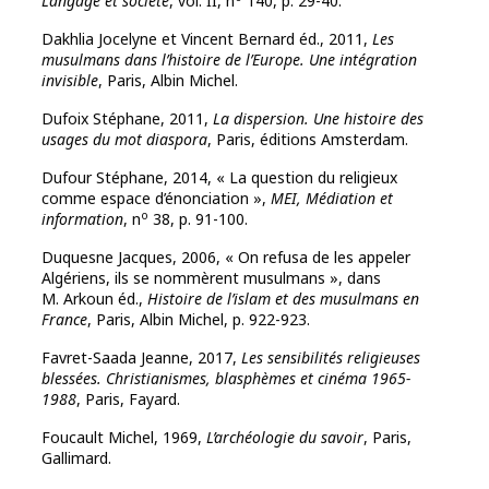
Langage et société
, vol. II, n
140, p. 29-40.
Dakhlia Jocelyne et Vincent Bernard éd., 2011,
Les
musulmans dans l’histoire de l’Europe. Une intégration
invisible
, Paris, Albin Michel.
Dufoix Stéphane, 2011,
La dispersion. Une histoire des
usages du mot diaspora
, Paris, éditions Amsterdam.
Dufour Stéphane, 2014, « La question du religieux
comme espace d’énonciation »,
MEI, Médiation et
o
information
, n
38, p. 91-100.
Duquesne Jacques, 2006, « On refusa de les appeler
Algériens, ils se nommèrent musulmans », dans
M. Arkoun éd.,
Histoire de l’islam et des musulmans en
France
, Paris, Albin Michel, p. 922-923.
Favret-Saada Jeanne, 2017,
Les sensibilités religieuses
blessées. Christianismes, blasphèmes et cinéma 1965-
1988
, Paris, Fayard.
Foucault Michel, 1969,
L’archéologie du savoir
, Paris,
Gallimard.