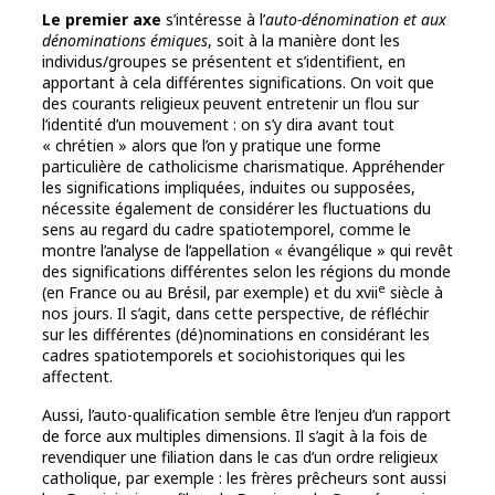
Le premier axe
s’intéresse à l’
auto-dénomination et aux
dénominations émiques
, soit à la manière dont les
individus/groupes se présentent et s’identifient, en
apportant à cela différentes significations. On voit que
des courants religieux peuvent entretenir un flou sur
l’identité d’un mouvement : on s’y dira avant tout
« chrétien » alors que l’on y pratique une forme
particulière de catholicisme charismatique. Appréhender
les significations impliquées, induites ou supposées,
nécessite également de considérer les fluctuations du
sens au regard du cadre spatiotemporel, comme le
montre l’analyse de l’appellation « évangélique » qui revêt
des significations différentes selon les régions du monde
e
(en France ou au Brésil, par exemple) et du xvii
siècle à
nos jours. Il s’agit, dans cette perspective, de réfléchir
sur les différentes (dé)nominations en considérant les
cadres spatiotemporels et sociohistoriques qui les
affectent.
Aussi, l’auto-qualification semble être l’enjeu d’un rapport
de force aux multiples dimensions. Il s’agit à la fois de
revendiquer une filiation dans le cas d’un ordre religieux
catholique, par exemple : les frères prêcheurs sont aussi