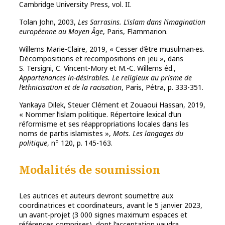
Cambridge University Press, vol. II.
Tolan John, 2003,
Les Sarrasins. L’islam dans l’imagination
européenne au Moyen Âge
, Paris, Flammarion.
Willems Marie-Claire, 2019, « Cesser d’être musulman·es.
Décompositions et recompositions en jeu », dans
S. Tersigni, C. Vincent-Mory et M.-C. Willems éd.,
Appartenances in-désirables. Le religieux au prisme de
l’ethnicisation et de la racisation
, Paris, Pétra, p. 333-351.
Yankaya Dilek, Steuer Clément et Zouaoui Hassan, 2019,
« Nommer l’islam politique. Répertoire lexical d’un
réformisme et ses réappropriations locales dans les
noms de partis islamistes »,
Mots. Les langages du
o
politique
, n
120, p. 145-163.
Modalités de soumission
Les autrices et auteurs devront soumettre aux
coordinatrices et coordinateurs, avant le 5 janvier 2023,
un avant-projet (3 000 signes maximum espaces et
références comprises), dont l’acceptation vaudra