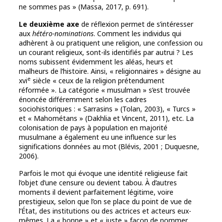
ne sommes pas » (Massa, 2017, p. 691).
Le deuxième axe
de réflexion permet de s’intéresser
aux
hétéro-nominations
. Comment les individus qui
adhèrent à ou pratiquent une religion, une confession ou
un courant religieux, sont-ils identifiés par autrui ? Les
noms subissent évidemment les aléas, heurs et
malheurs de l’histoire. Ainsi, « religionnaires » désigne au
e
xvi
siècle « ceux de la religion prétendument
réformée ». La catégorie « musulman » s’est trouvée
énoncée différemment selon les cadres
sociohistoriques : « Sarrasins » (Tolan, 2003), « Turcs »
et « Mahométans » (Dakhlia et Vincent, 2011), etc. La
colonisation de pays à population en majorité
musulmane a également eu une influence sur les
significations données au mot (Blévis, 2001 ; Duquesne,
2006).
Parfois le mot qui évoque une identité religieuse fait
l’objet d’une censure ou devient tabou. À d’autres
moments il devient parfaitement légitime, voire
prestigieux, selon que l’on se place du point de vue de
l’État, des institutions ou des actrices et acteurs eux-
mêmes. La « bonne » et « juste » façon de nommer