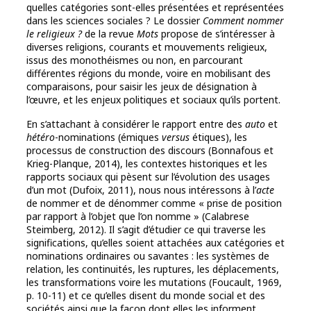
quelles catégories sont-elles présentées et représentées
dans les sciences sociales ? Le dossier
Comment nommer
le religieux ?
de la revue
Mots
propose de s’intéresser à
diverses religions, courants et mouvements religieux,
issus des monothéismes ou non, en parcourant
différentes régions du monde, voire en mobilisant des
comparaisons, pour saisir les jeux de désignation à
l’œuvre, et les enjeux politiques et sociaux qu’ils portent.
En s’attachant à considérer le rapport entre des
auto
et
hétéro
-nominations (émiques
versus
étiques), les
processus de construction des discours (Bonnafous et
Krieg-Planque, 2014), les contextes historiques et les
rapports sociaux qui pèsent sur l’évolution des usages
d’un mot (Dufoix, 2011), nous nous intéressons à l’
acte
de nommer et de dénommer comme « prise de position
par rapport à l’objet que l’on nomme » (Calabrese
Steimberg, 2012). Il s’agit d’étudier ce qui traverse les
significations, qu’elles soient attachées aux catégories et
nominations ordinaires ou savantes : les systèmes de
relation, les continuités, les ruptures, les déplacements,
les transformations voire les mutations (Foucault, 1969,
p. 10-11) et ce qu’elles disent du monde social et des
sociétés ainsi que la façon dont elles les informent.