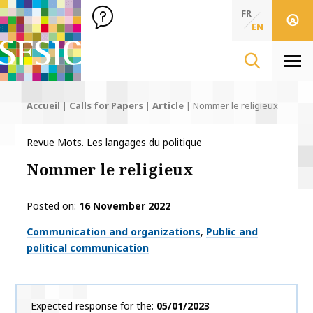
SFSIC Société Française des Sciences de l'Information & de 
Société Française des Sciences de l'In
FR
EN
Men
Accueil
|
Calls for Papers
|
Article
|
Nommer le religieux
Revue Mots. Les langages du politique
Nommer le religieux
Posted on
16 November 2022
Thématiques
Communication and organizations
Public and
political communication
Expected response for the
05/01/2023