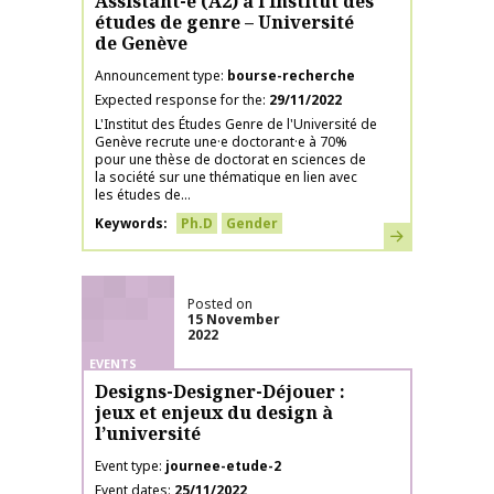
Assistant-e (A2) à l’Institut des
études de genre – Université
de Genève
Announcement type
bourse-recherche
Expected response for the
29/11/2022
L'Institut des Études Genre de l'Université de
Genève recrute une·e doctorant·e à 70%
pour une thèse de doctorat en sciences de
la société sur une thématique en lien avec
les études de...
Keywords
Ph.D
Gender
Learn more
Posted on
15 November
2022
EVENTS
Designs-Designer-Déjouer :
jeux et enjeux du design à
l’université
Event type
journee-etude-2
Event dates
25/11/2022