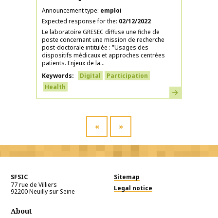
Announcement type
emploi
Expected response for the
02/12/2022
Le laboratoire GRESEC diffuse une fiche de
poste concernant une mission de recherche
post-doctorale intitulée : "Usages des
dispositifs médicaux et approches centrées
patients. Enjeux de la...
Keywords
Digital
Participation
Health
Learn more
«
»
SFSIC
Sitemap
77 rue de Villiers
Legal notice
92200
Neuilly sur Seine
About