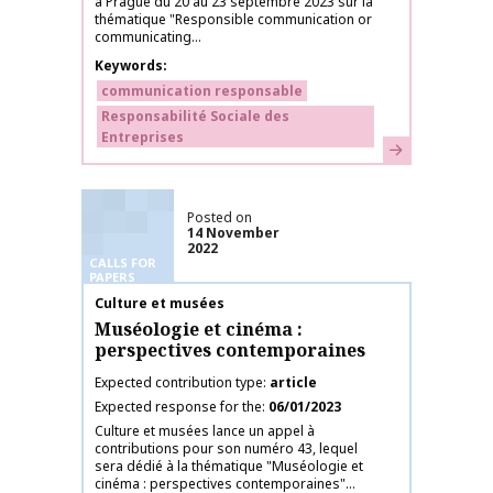
à Prague du 20 au 23 septembre 2023 sur la
thématique "Responsible communication or
communicating...
Keywords
communication responsable
Responsabilité Sociale des
Entreprises
Learn more
Posted on
14 November
2022
CALLS FOR
PAPERS
Publication name
Culture et musées
Muséologie et cinéma :
perspectives contemporaines
Expected contribution type
article
Expected response for the
06/01/2023
Culture et musées lance un appel à
contributions pour son numéro 43, lequel
sera dédié à la thématique "Muséologie et
cinéma : perspectives contemporaines"...