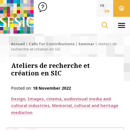
SFSIC Société Française des Sciences de l'Information & de 
Société Française des Sciences de l'In
FR
EN
Men
Accueil
|
Calls for Contributions
|
Seminar
|
Ateliers de
recherche et création en SIC
Ateliers de recherche et
création en SIC
Posted on
18 November 2022
Thématiques
Design
Images, cinema, audiovisual media and
cultural industries
Memorial, cultural and heritage
mediation