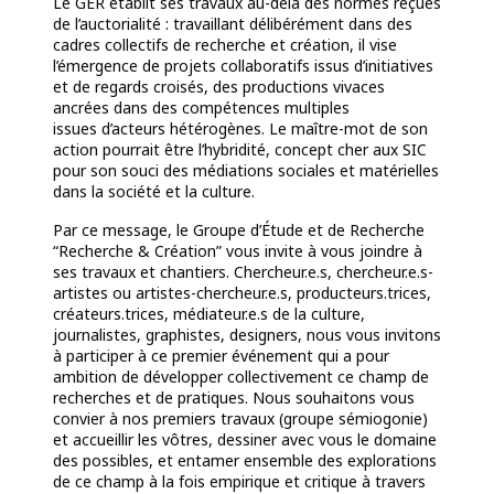
Le GER établit ses travaux au-delà des normes reçues
de l’auctorialité : travaillant délibérément dans des
cadres collectifs de recherche et création, il vise
l’émergence de projets collaboratifs issus d’initiatives
et de regards croisés, des productions vivaces
ancrées dans des compétences multiples
issues
d’acteurs hétérogènes. Le maître-mot de son
action pourrait être l’hybridité, concept cher aux SIC
pour son souci des médiations sociales et matérielles
dans la société et la culture.
Par ce message, le Groupe d’Étude et de Recherche
“Recherche & Création” vous invite à vous joindre à
ses travaux et chantiers. Chercheur.e.s, chercheur.e.s-
artistes ou artistes-chercheur.e.s, producteurs.trices,
créateurs.trices, médiateur.e.s de la culture,
journalistes, graphistes, designers,
nous vous invitons
à participer à ce premier événement qui a pour
ambition de développer collectivement ce champ de
recherches et de pratiques. Nous souhaitons vous
convier à nos premiers travaux (groupe sémiogonie)
et accueillir les vôtres, dessiner avec vous le domaine
des possibles, et entamer ensemble des explorations
de ce champ à la fois empirique et critique à travers