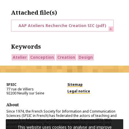
Attached file(s)
AAP Ateliers Recherche Creation SIC
(pdf)
Keywords
Atelier
Conception
Creation
Design
SFSIC
Sitemap
77 rue de Villiers
Legal notice
92200
Neuilly sur Seine
About
Since 1974, the French Society for Information and Communication
Sciences (SFSIC in French) has federated the actors of teaching and
research in Information and Communication Sciences (ICS). With
around 400 members, the association develops, supports, and
This website uses cookies to analyse and improve
promotes projects benefiting our scientific community.