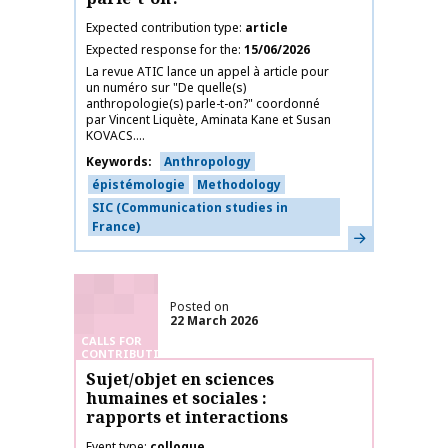
Expected contribution type
article
Expected response for the
15/06/2026
La revue ATIC lance un appel à article pour
un numéro sur "De quelle(s)
anthropologie(s) parle-t-on?" coordonné
par Vincent Liquète, Aminata Kane et Susan
KOVACS....
Keywords
Anthropology
épistémologie
Methodology
SIC (Communication studies in
France)
Learn more
Posted on
22 March 2026
CALLS FOR
CONTRIBUTIONS
Sujet/objet en sciences
humaines et sociales :
rapports et interactions
Event type
colloque