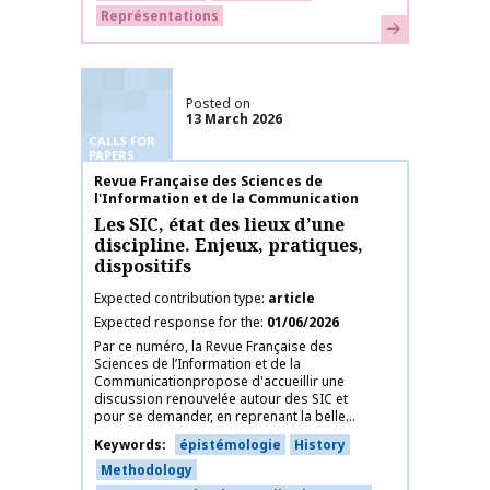
Représentations
Learn more
Posted on
13 March 2026
CALLS FOR
PAPERS
Publication name
Revue Française des Sciences de
l'Information et de la Communication
Les SIC, état des lieux d’une
discipline. Enjeux, pratiques,
dispositifs
Expected contribution type
article
Expected response for the
01/06/2026
Par ce numéro, la Revue Française des
Sciences de l’Information et de la
Communicationpropose d'accueillir une
discussion renouvelée autour des SIC et
pour se demander, en reprenant la belle...
Keywords
épistémologie
History
Methodology