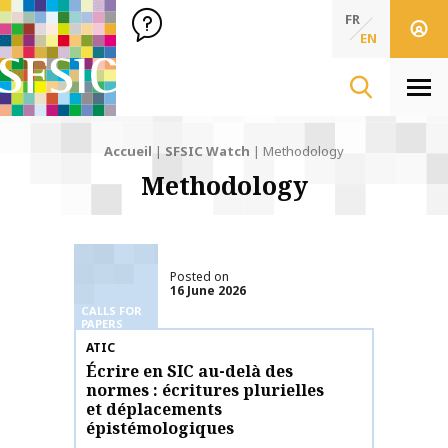
SFSIC Société Française des Sciences de l'Information & de 
Société Française des Sciences de l'In
FR
EN
Men
Accueil
|
SFSIC Watch
|
Methodology
Methodology
Posted on
16 June 2026
CALLS FOR
PAPERS
Publication name
ATIC
Écrire en SIC au-delà des
normes : écritures plurielles
et déplacements
épistémologiques