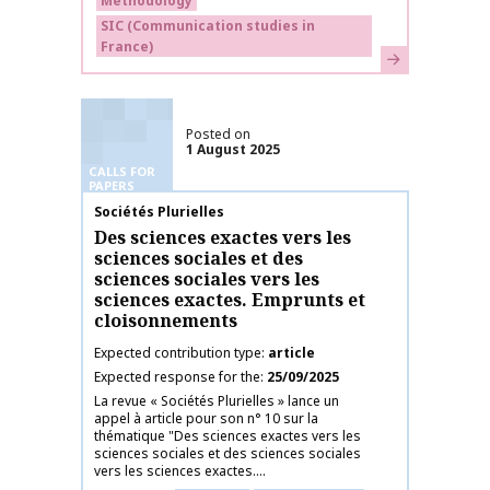
Methodology
SIC (Communication studies in
France)
Learn more
Posted on
1 August 2025
CALLS FOR
PAPERS
Publication name
Sociétés Plurielles
Des sciences exactes vers les
sciences sociales et des
sciences sociales vers les
sciences exactes. Emprunts et
cloisonnements
Expected contribution type
article
Expected response for the
25/09/2025
La revue « Sociétés Plurielles » lance un
appel à article pour son n° 10 sur la
thématique "Des sciences exactes vers les
sciences sociales et des sciences sociales
vers les sciences exactes....