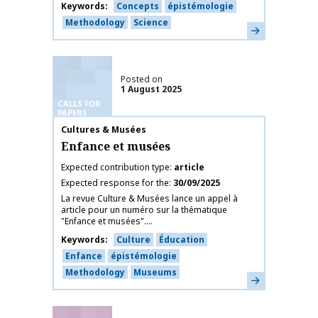
Keywords
Concepts
épistémologie
Methodology
Science
Learn more
Posted on
1 August 2025
CALLS FOR
PAPERS
Publication name
Cultures & Musées
Enfance et musées
Expected contribution type
article
Expected response for the
30/09/2025
La revue Culture & Musées lance un appel à
article pour un numéro sur la thématique
"Enfance et musées"....
Keywords
Culture
Éducation
Enfance
épistémologie
Methodology
Museums
Learn more