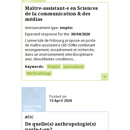
JOBS
Maître-assistant-e en Sciences
de la communication & des
médias
Announcement type
emploi
Expected response for the
30/04/2026
L'université de Fribourg propose un poste
de maître-assistant·e (40–50%) combinant
enseignement, encadrement et recherche,
dans un environnement interdisciplinaire
avec d’excellentes conditions...
Keywords
Emploi
Journalism
Methodology
Learn more
Posted on
15 April 2026
CALLS FOR
PAPERS
Publication name
ATIC
De quelle(s) anthropologie(s)
parle-t-on?