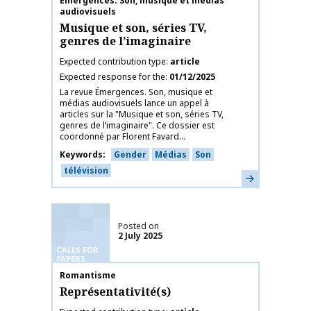
Publication name
Émergences. Son, musique et médias
audiovisuels
Musique et son, séries TV,
genres de l’imaginaire
Expected contribution type
article
Expected response for the
01/12/2025
La revue Émergences. Son, musique et
médias audiovisuels lance un appel à
articles sur la "Musique et son, séries TV,
genres de l’imaginaire". Ce dossier est
coordonné par Florent Favard...
Keywords
Gender
Médias
Son
télévision
Learn more
Posted on
2 July 2025
CALLS FOR
PAPERS
Publication name
Romantisme
Représentativité(s)