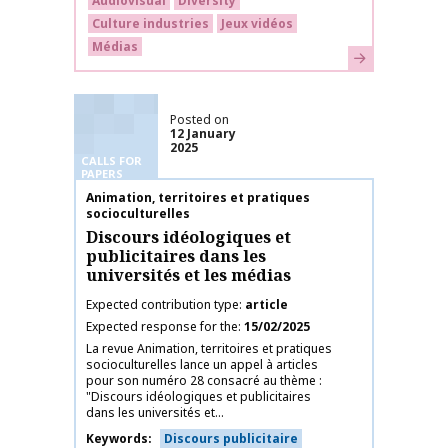
Audiovisual
Diversity
Culture industries
Jeux vidéos
Médias
Learn more
Posted on
12 January
2025
CALLS FOR
PAPERS
Publication name
Animation, territoires et pratiques
socioculturelles
Discours idéologiques et
publicitaires dans les
universités et les médias
Expected contribution type
article
Expected response for the
15/02/2025
La revue Animation, territoires et pratiques
socioculturelles lance un appel à articles
pour son numéro 28 consacré au thème :
"Discours idéologiques et publicitaires
dans les universités et...
Keywords
Discours publicitaire