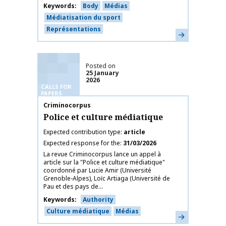
Keywords
Body
Médias
Médiatisation du sport
Représentations
Learn more
Posted on
25 January
2026
CALLS FOR
PAPERS
Publication name
Criminocorpus
Police et culture médiatique
Expected contribution type
article
Expected response for the
31/03/2026
La revue Criminocorpus lance un appel à
article sur la "Police et culture médiatique"
coordonné par Lucie Amir (Université
Grenoble-Alpes), Loïc Artiaga (Université de
Pau et des pays de...
Keywords
Authority
Culture médiatique
Médias
Learn more