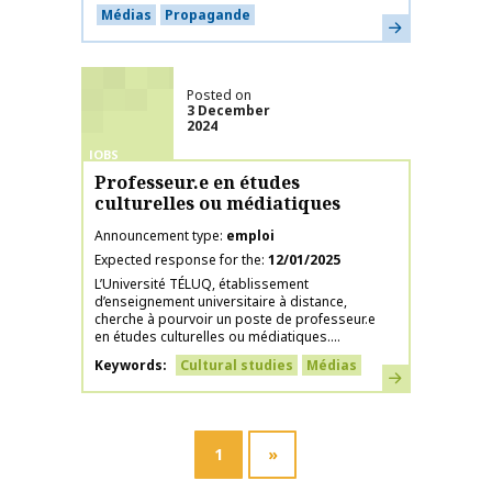
Médias
Propagande
Learn more
Posted on
3 December
2024
JOBS
Professeur.e en études
culturelles ou médiatiques
Announcement type
emploi
Expected response for the
12/01/2025
L’Université TÉLUQ, établissement
d’enseignement universitaire à distance,
cherche à pourvoir un poste de professeur.e
en études culturelles ou médiatiques....
Keywords
Cultural studies
Médias
Learn more
1
»