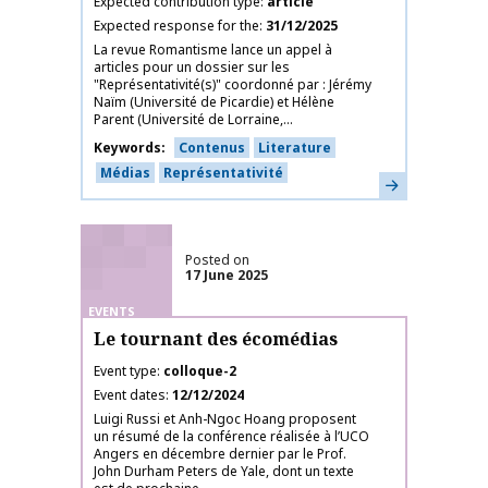
Expected contribution type
article
Expected response for the
31/12/2025
La revue Romantisme lance un appel à
articles pour un dossier sur les
"Représentativité(s)" coordonné par : Jérémy
Naïm (Université de Picardie) et Hélène
Parent (Université de Lorraine,...
Keywords
Contenus
Literature
Médias
Représentativité
Learn more
Posted on
17 June 2025
EVENTS
Le tournant des écomédias
Event type
colloque-2
Event dates
12/12/2024
Luigi Russi et Anh-Ngoc Hoang proposent
un résumé de la conférence réalisée à l’UCO
Angers en décembre dernier par le Prof.
John Durham Peters de Yale, dont un texte