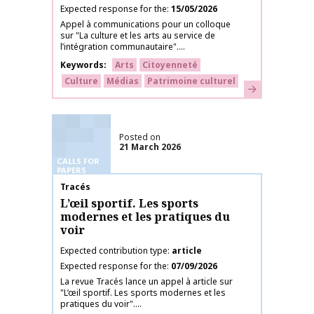
Expected response for the
15/05/2026
Appel à communications pour un colloque
sur "La culture et les arts au service de
l’intégration communautaire"....
Keywords
Arts
Citoyenneté
Culture
Médias
Patrimoine culturel
Learn more
Posted on
21 March 2026
CALLS FOR
PAPERS
Publication name
Tracés
L’œil sportif. Les sports
modernes et les pratiques du
voir
Expected contribution type
article
Expected response for the
07/09/2026
La revue Tracés lance un appel à article sur
"L’œil sportif. Les sports modernes et les
pratiques du voir"....