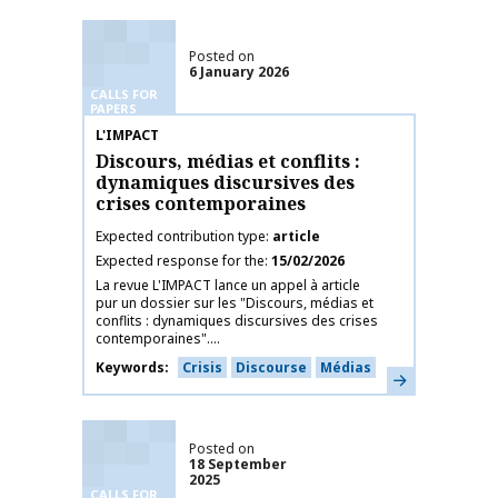
Posted on
6 January 2026
CALLS FOR
PAPERS
Publication name
L'IMPACT
Discours, médias et conflits :
dynamiques discursives des
crises contemporaines
Expected contribution type
article
Expected response for the
15/02/2026
La revue L'IMPACT lance un appel à article
pur un dossier sur les "Discours, médias et
conflits : dynamiques discursives des crises
contemporaines"....
Keywords
Crisis
Discourse
Médias
Learn more
Posted on
18 September
2025
CALLS FOR