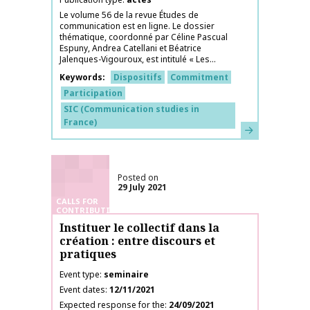
Le volume 56 de la revue Études de
communication est en ligne. Le dossier
thématique, coordonné par Céline Pascual
Espuny, Andrea Catellani et Béatrice
Jalenques-Vigouroux, est intitulé « Les...
Keywords
Dispositifs
Commitment
Participation
SIC (Communication studies in
France)
Learn more
Posted on
29 July 2021
CALLS FOR
CONTRIBUTIONS
Instituer le collectif dans la
création : entre discours et
pratiques
Event type
seminaire
Event dates
12/11/2021
Expected response for the
24/09/2021