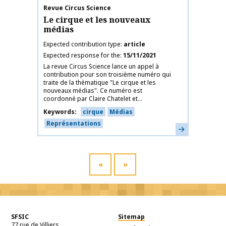
Publication name
Revue Circus Science
Le cirque et les nouveaux
médias
Expected contribution type
article
Expected response for the
15/11/2021
La revue Circus Science lance un appel à
contribution pour son troisième numéro qui
traite de la thématique "Le cirque et les
nouveaux médias". Ce numéro est
coordonné par Claire Chatelet et...
Keywords
cirque
Médias
Représentations
Learn more
«
»
SFSIC
Sitemap
77 rue de Villiers