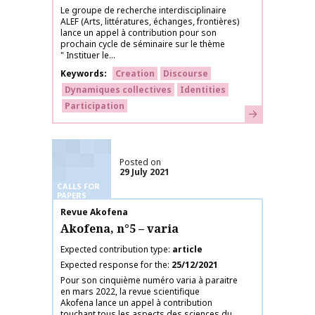
Le groupe de recherche interdisciplinaire
ALEF (Arts, littératures, échanges, frontières)
lance un appel à contribution pour son
prochain cycle de séminaire sur le thème
" Instituer le...
Keywords
Creation
Discourse
Dynamiques collectives
Identities
Participation
Learn more
Posted on
29 July 2021
CALLS FOR
PAPERS
Publication name
Revue Akofena
Akofena, n°5 – varia
Expected contribution type
article
Expected response for the
25/12/2021
Pour son cinquième numéro varia à paraitre
en mars 2022, la revue scientifique
Akofena lance un appel à contribution
touchant tous les aspects des sciences du