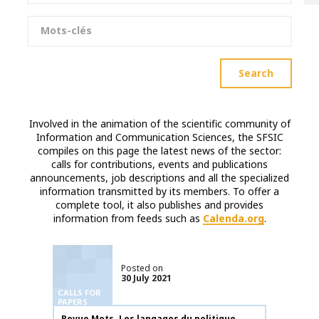
Keywords
Search
Involved in the animation of the scientific community of
Information and Communication Sciences, the SFSIC
compiles on this page the latest news of the sector:
calls for contributions, events and publications
announcements, job descriptions and all the specialized
information transmitted by its members. To offer a
complete tool, it also publishes and provides
information from feeds such as
Calenda.org
.
Posted on
30 July 2021
CALLS FOR
PAPERS
Publication name
Revue Mots. Les langages du politique