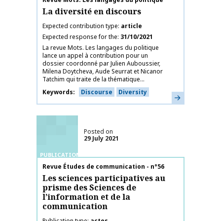
La diversité en discours
Expected contribution type
article
Expected response for the
31/10/2021
La revue Mots. Les langages du politique
lance un appel à contribution pour un
dossier coordonné par Julien Auboussier,
Milena Doytcheva, Aude Seurrat et Nicanor
Tatchim qui traite de la thématique...
Keywords
Discourse
Diversity
Learn more
Posted on
29 July 2021
PUBLICATIONS
Publication name
Revue Études de communication - n°56
Les sciences participatives au
prisme des Sciences de
l’information et de la
communication
Publication type
actes