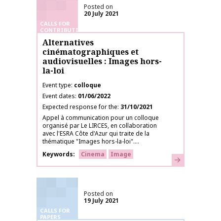
Posted on
20 July 2021
CALLS FOR
CONTRIBUTIONS
Alternatives
cinématographiques et
audiovisuelles : Images hors-
la-loi
Event type
colloque
Event dates
01/06/2022
Expected response for the
31/10/2021
Appel à communication pour un colloque
organisé par Le LIRCES, en collaboration
avec l'ESRA Côte d'Azur qui traite de la
thématique "Images hors-la-loi"....
Keywords
Cinema
Image
Learn more
Posted on
19 July 2021
CALLS FOR
PAPERS