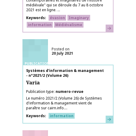
contemporaines et imaginaires de l’histoire
médiévale" qui se déroule du 7 au 8 octobre
2021 est en ligne. ...
Keywords
évasion
Imaginary
information
Médiévalisme
Learn more
Posted on
20 July 2021
PUBLICATIONS
Publication name
Systèmes d'information & management
- n°2021/2 (Volume 26)
Varia
Publication type
numero-revue
Le numéro 2021/2 (Volume 26) de Systèmes
d'information & management vient de
paraître sur cairn.info....
Keywords
information
Learn more