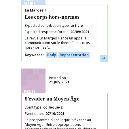
PAPERS
Publication name
En Marges !
Les corps hors-normes
Expected contribution type
article
Expected response for the
20/09/2021
La revue En Marges ! lance un appel à
communication sur le thème "Les corps
hors-normes"....
Keywords
Body
Representation
Learn more
Posted on
21 July 2021
EVENTS
S’évader au Moyen Âge
Event type
colloque-2
Event dates
07/10/2021
Le programme du colloque "S’évader au
Moyen Âge - Entre appropriations