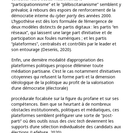
“participationnisme” et le “plébiscitarianisme” semblent y
prévaloir, à rebours des espoirs de renforcement de la
démocratie interne du
cyber party
des années 2000.
L’hypothèse est dès lors formulée de l’émergence de
deux modèles distincts de partis digitaux : les partis “en
réseaux”, qui laissent une large part d’initiative et de
participation aux foules numériques ; et les partis
“plateformes”, centralisés et contrôlés par le leader et
son entourage (Deseriis, 2020).
Enfin, une dernière modalité d’appropriation des
plateformes politiques propose d’éliminer toute
médiation partisane. C’est le cas notamment d’initiatives
citoyennes qui refusent la forme parti et la dimension
idéologique de la politique au profit de la valorisation
d’une démocratie (électorale)
procédurale focalisée sur la figure du profane et sur ses
compétences. Bien que se heurtant à de nombreux
obstacles institutionnels, politiques et médiatiques, ces
plateformes semblent préfigurer une sorte de “post-
parti” où des outils issus des
civic tech
deviennent les
supports d’une sélection individualisée des candidats aux
élections (Lefebvre, 2020).