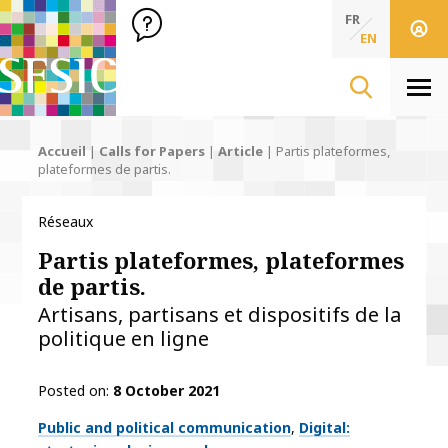
SFSIC Société Française des Sciences de l'Information & de 
Société Française des Sciences de l'In
FR
EN
Men
Accueil
|
Calls for Papers
|
Article
|
Partis plateformes,
plateformes de partis.
Réseaux
Partis plateformes, plateformes
de partis.
Artisans, partisans et dispositifs de la
politique en ligne
Posted on
8 October 2021
Thématiques
Public and political communication
Digital: