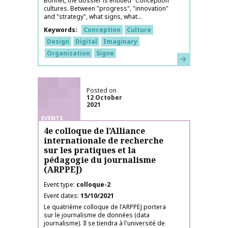
Bonnet, the dossier is entitled "Conception
cultures. Between "progress", "innovation"
and "strategy", what signs, what...
Keywords
Conception
Culture
Design
Digital
Imaginary
Organization
Signe
Learn more
Posted on
12 October
2021
EVENTS
4e colloque de l’Alliance
internationale de recherche
sur les pratiques et la
pédagogie du journalisme
(ARPPEJ)
Event type
colloque-2
Event dates
15/10/2021
Le quatrième colloque de l'ARPPEJ portera
sur le journalisme de données (data
journalisme). Il se tiendra à l'université de