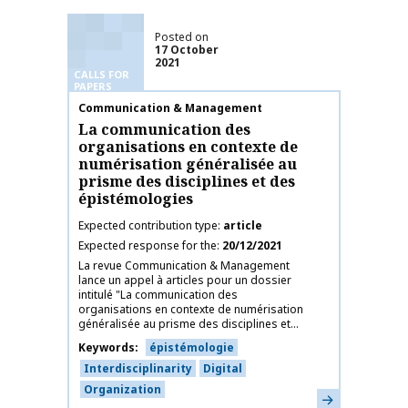
Posted on
17 October
2021
CALLS FOR
PAPERS
Publication name
Communication & Management
La communication des
organisations en contexte de
numérisation généralisée au
prisme des disciplines et des
épistémologies
Expected contribution type
article
Expected response for the
20/12/2021
La revue Communication & Management
lance un appel à articles pour un dossier
intitulé "La communication des
organisations en contexte de numérisation
généralisée au prisme des disciplines et...
Keywords
épistémologie
Interdisciplinarity
Digital
Organization
Learn more