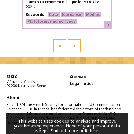
Louvain-La-Neuve en Belgique le 15 Octobre
2021. ...
Keywords
Data
Journalism
Médias
Plateformes numériques
Learn more
«
»
SFSIC
Sitemap
77 rue de Villiers
Legal notice
92200
Neuilly sur Seine
About
Since 1974, the French Society for Information and Communication
Sciences (SFSIC in French) has federated the actors of teaching and
research in Information and Communication Sciences (ICS). With
around 400 members, the association develops, supports, and
This website uses cookies to analyse and improve
promotes projects benefiting our scientific community.
your browsing experience. None of your personal data
is kept.
Find out more or Refuse
.