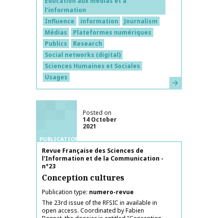
Éducation aux médias et à
l’information
Influence
information
Journalism
Médias
Plateformes numériques
Publics
Research
Social networks (digital)
Sciences Humaines et Sociales
Usages
Learn more
Posted on
14 October
2021
PUBLICATIONS
Publication name
Revue Française des Sciences de
l'Information et de la Communication -
n°23
Conception cultures
Publication type
numero-revue
The 23rd issue of the RFSIC in available in
open access. Coordinated by Fabien