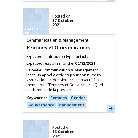
Posted on
17 October
2021
CALLS FOR
PAPERS
Publication name
Communication & Management
Femmes et Gouvernance.
Expected contribution type
article
Expected response for the
05/12/2021
La revue Communication & Management
lance un appel à articles pour non numéro
2/2022 dont le dossier sera consacré à la
thématique "Femmes et Gouvernance. Quel
est l’impact de la présence...
Keywords
Femmes
Gender
Gouvernance
Management
Learn more
Posted on
16 October
2021