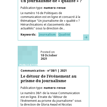
Un journalisme de « qualité » ?
Publication type
numero-revue
Le numéro 16 de Politiques de
communication est en ligne et consacré à la
thématique "Un journalisme de « qualité » ?
Hiérarchisations et classements des
actualités" sous la direction de...
Keywords
Journalism
Qualité
Learn more
Posted on
18 October
2021
PUBLICATIONS
Publication name
Communication - n°38/1 | 2021
Le détour de l’événement au
prisme du journalisme
Publication type
numero-revue
Le numéro 38/1 de la revue Communication
est en ligne. Il traite du "détour de
l'événement au prisme du journalisme" sous
la direction de Gloria Awad et Nicolas