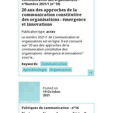
n°Numéro 2021/1 (n° 59)
20 ans des approches de la
communication constitutive
des organisations : émergence
et innovations
Publication type
actes
Le numéro 2021/1 de Communication et
organisations est en ligne. Il est consacré
aux "20 ans des approches de la
communication constitutive des
organisations : émergence et innovations"
sous la...
Keywords
Communication
épistémologie
Organization
Learn more
Posted on
19 October
2021
PUBLICATIONS
Publication name
Politiques de communication - n°16