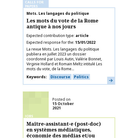
CALLS FOR
PAPERS
Publication name
Mots. Les langages du politique
Les mots du vote de la Rome
antique à nos jours
Expected contribution type
article
Expected response for the
15/01/2022
La revue Mots. Les langages du politique
publiera en juillet 2023 un dossier
coordonné par Louis Autin, Valérie Bonnet,
Virginie Hollard et Romain Meltz intitulé Les
mots du vote, de la Rome...
Keywords
Discourse
Politics
Learn more
Posted on
15 October
2021
JOBS
Maître-assistant-e (post-doc)
en systèmes médiatiques,
économie des médias et/ou