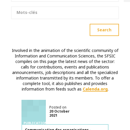
Keywords
Search
Involved in the animation of the scientific community of
Information and Communication Sciences, the SFSIC
compiles on this page the latest news of the sector:
calls for contributions, events and publications
announcements, job descriptions and all the specialized
information transmitted by its members. To offer a
complete tool, it also publishes and provides
information from feeds such as
Calenda.org
.
Posted on
20 October
2021
PUBLICATIONS
Publication name
Communication des organisations -