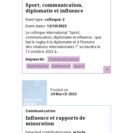
Sport, communication,
diplomatie et influence
Event type
colloque-2
Event dates
12/10/2023
Le colloque international "Sport,
communication, diplomatie et influence : que
fait le rugby à la diplomatie et à l'histoire
des relations internationales ?" se tiendra le
12 octobre 2023 à...
Keywords
Communication
Diplomatie
Influence
sport
Learn more
Posted on
24 March 2023
CALLS FOR
PAPERS
Publication name
Communication
Influence et rapports de
minoration
Expected contribution type
article