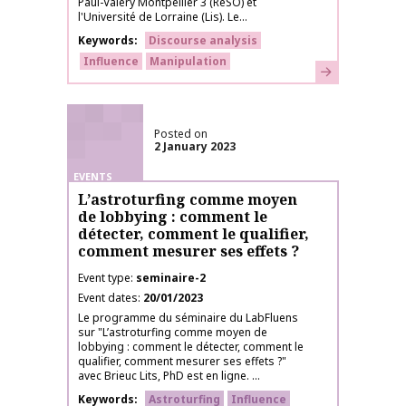
Paul-Valéry Montpellier 3 (ReSO) et
l'Université de Lorraine (Lis). Le...
Keywords
Discourse analysis
Influence
Manipulation
Learn more
Posted on
2 January 2023
EVENTS
L’astroturfing comme moyen
de lobbying : comment le
détecter, comment le qualifier,
comment mesurer ses effets ?
Event type
seminaire-2
Event dates
20/01/2023
Le programme du séminaire du LabFluens
sur "L’astroturfing comme moyen de
lobbying : comment le détecter, comment le
qualifier, comment mesurer ses effets ?"
avec Brieuc Lits, PhD est en ligne. ...
Keywords
Astroturfing
Influence