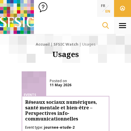
SFSIC Société Française des Sciences de l'Information & de 
Société Française des Sciences de l'In
FR
EN
Men
Accueil
|
SFSIC Watch
|
Usages
Usages
Posted on
11 May 2026
EVENTS
Réseaux sociaux numériques,
santé mentale et bien-être –
Perspectives info-
communicationnelles
Event type
journee-etude-2