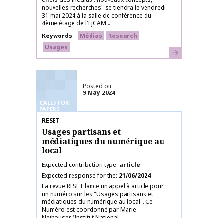
nouvelles recherches" se tiendra le vendredi
31 mai 2024 à la salle de conférence du
4ème étage de l'EJCAM...
Keywords
Médias
Research
Usages
Learn more
Posted on
9 May 2024
CALLS FOR
PAPERS
Publication name
RESET
Usages partisans et
médiatiques du numérique au
local
Expected contribution type
article
Expected response for the
21/06/2024
La revue RESET lance un appel à article pour
un numéro sur les "Usages partisans et
médiatiques du numérique au local". Ce
Numéro est coordonné par Marie
Neihouser (Institut National...