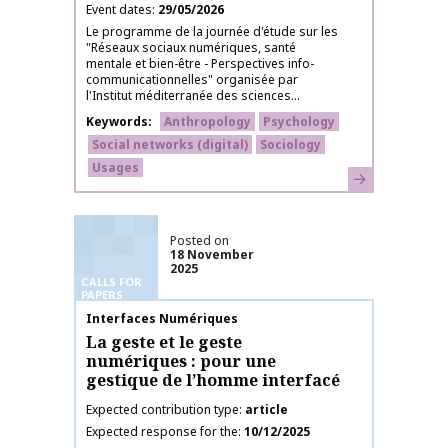
Event dates
29/05/2026
Le programme de la journée d'étude sur les
"Réseaux sociaux numériques, santé
mentale et bien-être - Perspectives info-
communicationnelles" organisée par
l'Institut méditerranée des sciences...
Keywords
Anthropology
Psychology
Social networks (digital)
Sociology
Usages
Learn more
Posted on
18 November
2025
CALLS FOR
PAPERS
Publication name
Interfaces Numériques
La geste et le geste
numériques : pour une
gestique de l’homme interfacé
Expected contribution type
article
Expected response for the
10/12/2025