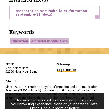
presentation-seminaire-ia-et-formation-
septembre-21
(docx)
Keywords
Education
Artificial intelligence
SFSIC
Sitemap
77 rue de Villiers
Legal notice
92200
Neuilly sur Seine
About
Since 1974, the French Society for Information and Communication
Sciences (SFSIC in French) has federated the actors of teaching and
research in Information and Communication Sciences (ICS). With
around 400 members, the association develops, supports, and
This website uses cookies to analyse and improve
promotes projects benefiting our scientific community.
your browsing experience. None of your personal data
is kept.
Find out more or Refuse
.