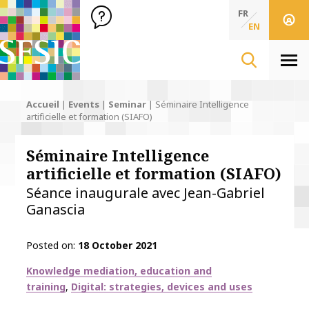
SFSIC Société Française des Sciences de l'Information & de 
Société Française des Sciences de l'In
FR
EN
Men
Accueil
|
Events
|
Seminar
|
Séminaire Intelligence
artificielle et formation (SIAFO)
Séminaire Intelligence
artificielle et formation (SIAFO)
Séance inaugurale avec Jean-Gabriel
Ganascia
Posted on
18 October 2021
Thématiques
Knowledge mediation, education and
training
Digital: strategies, devices and uses