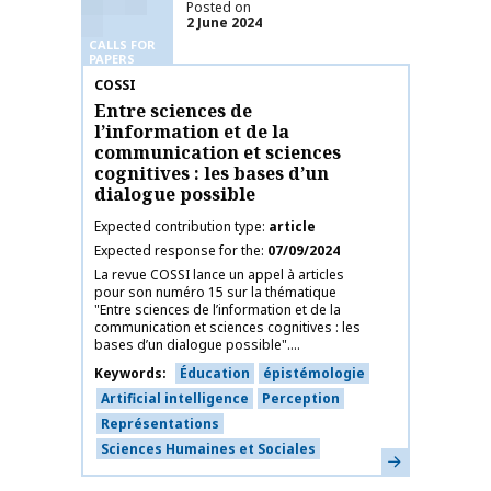
Posted on
2 June 2024
CALLS FOR
PAPERS
Publication name
COSSI
Entre sciences de
l’information et de la
communication et sciences
cognitives : les bases d’un
dialogue possible
Expected contribution type
article
Expected response for the
07/09/2024
La revue COSSI lance un appel à articles
pour son numéro 15 sur la thématique
"Entre sciences de l’information et de la
communication et sciences cognitives : les
bases d’un dialogue possible"....
Keywords
Éducation
épistémologie
Artificial intelligence
Perception
Représentations
Sciences Humaines et Sociales
Learn more