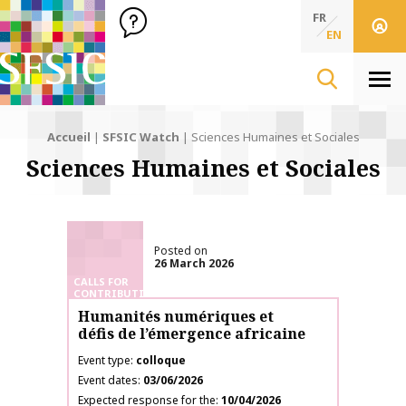
SFSIC Société Française des Sciences de l'Information & de 
Société Française des Sciences de l'In
FR
EN
Men
Accueil
|
SFSIC Watch
|
Sciences Humaines et Sociales
Sciences Humaines et Sociales
Posted on
26 March 2026
CALLS FOR
CONTRIBUTIONS
Humanités numériques et
défis de l’émergence africaine
Event type
colloque
Event dates
03/06/2026
Expected response for the
10/04/2026