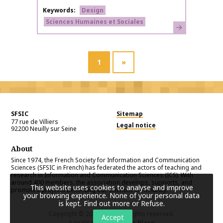
Keywords
Design
Sciences Humaines et Sociales
Learn more
1
»
SFSIC
Sitemap
77 rue de Villiers
Legal notice
92200
Neuilly sur Seine
About
Since 1974, the French Society for Information and Communication
Sciences (SFSIC in French) has federated the actors of teaching and
research in Information and Communication Sciences (ICS). With
around 400 members, the association develops, supports, and
This website uses cookies to analyse and improve
promotes projects benefiting our scientific community.
your browsing experience. None of your personal data
is kept.
Find out more or Refuse
.
Copyright © 2026
SFSIC
. All rights reserved.
Accept
A realisation
Première Place