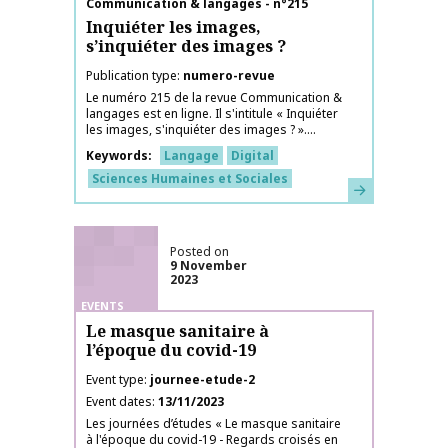
Publication name
Communication & langages - n°215
Inquiéter les images,
s’inquiéter des images ?
Publication type
numero-revue
Le numéro 215 de la revue Communication &
langages est en ligne. Il s'intitule « Inquiéter
les images, s'inquiéter des images ? »....
Keywords
Langage
Digital
Sciences Humaines et Sociales
Learn more
Posted on
9 November
2023
EVENTS
Le masque sanitaire à
l’époque du covid-19
Event type
journee-etude-2
Event dates
13/11/2023
Les journées d’études « Le masque sanitaire
à l'époque du covid-19 - Regards croisés en