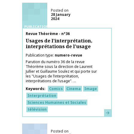
Posted on
28 January
2024
PUBLICATIONS
Publication name
Revue Théorème - n°36
Usages de l’interprétation,
interprétations de l’usage
Publication type
numero-revue
Parution du numéro 36 de la revue
Théorème sous la direction de Laurent
Jullier et Guillaume Soulez et qui porte sur
les "Usages de l’interprétation,
interprétations de l’usage". ...
Keywords
Comics
Cinema
Image
Interprétation
Sciences Humaines et Sociales
télévision
Learn more
Posted on