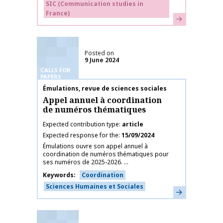
SIC (Communication studies in
France)
Learn more
Posted on
9 June 2024
CALLS FOR
PAPERS
Publication name
Émulations, revue de sciences sociales
Appel annuel à coordination
de numéros thématiques
Expected contribution type
article
Expected response for the
15/09/2024
Émulations ouvre son appel annuel à
coordination de numéros thématiques pour
ses numéros de 2025-2026. ...
Keywords
Coordination
Sciences Humaines et Sociales
Learn more