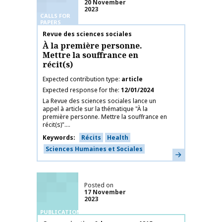
20 November
2023
CALLS FOR
PAPERS
Publication name
Revue des sciences sociales
À la première personne.
Mettre la souffrance en
récit(s)
Expected contribution type
article
Expected response for the
12/01/2024
La Revue des sciences sociales lance un
appel à article sur la thématique "À la
première personne. Mettre la souffrance en
récit(s)"....
Keywords
Récits
Health
Sciences Humaines et Sociales
Learn more
Posted on
17 November
2023
PUBLICATIONS