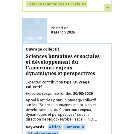
Sciences Humaines et Sociales
Learn more
Posted on
8 March 2026
CALLS FOR
PAPERS
Publication name
Ouvrage collectif
Sciences humaines et sociales
et développement du
Cameroun : enjeux,
dynamiques et perspectives
Expected contribution type
Ouvrage
collectif
Expected response for the
30/03/2026
Appel à articles pour un ouvrage collectif
sur les "Sciences humaines et sociales et
développement du Cameroun : enjeux,
dynamiques et perspectives" sous la
direction de Ndjock Nyobe Pascal (Ph.D)...
Keywords
Africa
Cameroun
Développement