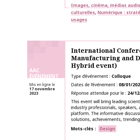
Thématiques
Images, cinéma, médias audiov
culturelles
Numérique : straté
usages
International Confer
Manufacturing and D
Hybrid event)
AAC
ÉVÉNEMENT
Type d’événement
Colloque
Dates de l’événement
08/01/20
Mis en ligne le
17 novembre
Réponse attendue pour le
24/12
2023
This event will bring leading scien
industry professionals, speakers,
platform. The informative discussi
solutions, achievements, trending.
Mots-clés
Design