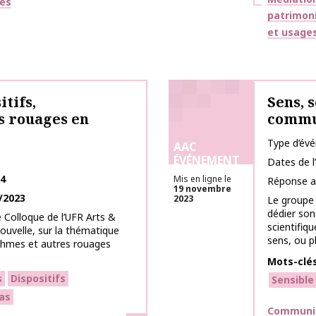
ges
patrimon
et usage
itifs,
Sens, 
s rouages en
commun
Type d’év
AAC
ÉVÉNEMENT
Dates de 
24
Mis en ligne le
Réponse a
19 novembre
/2023
2023
Le groupe
dédier son
 Colloque de l’UFR Arts &
scientifiqu
ouvelle, sur la thématique
sens, ou pl
rithmes et autres rouages
Mots-clé
s
Dispositifs
Sensible
as
Thématiq
Communic