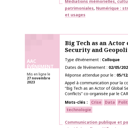
Thématiques
Médiations mémorielles, cultu
patrimoniales
Numérique : str
et usages
Big Tech as an Actor 
Security and Geopolit
Type d’événement
Colloque
AAC
ÉVÉNEMENT
Dates de l’événement
02/05/20
Mis en ligne le
Réponse attendue pour le
05/12
27 novembre
2023
Appel à communication pour la co
“Big Tech as an Actor of Global Se
Conflicts” co-organisée par le CARI
Mots-clés
Crise
Data
Poli
technologie
Thématiques
Communication publique et po