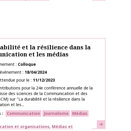
abilité et la résilience dans la
ication et les médias
énement
Colloque
l’événement
18/04/2024
ttendue pour le
11/12/2023
ntributions pour la 24e conférence annuelle de la
isse des sciences de la Communication et des
CM) sur "La durabilité et la résilience dans la
ion et les...
s
Communication
Journalisme
Médias
En savoir plus
ues
ation et organisations
Médias et