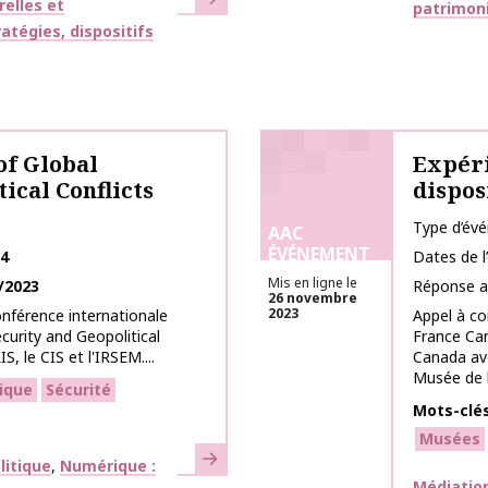
relles et
patrimon
atégies, dispositifs
of Global
Expér
ical Conflicts
dispos
Type d’év
AAC
ÉVÉNEMENT
24
Dates de 
Mis en ligne le
/2023
Réponse a
26 novembre
2023
nférence internationale
Appel à co
curity and Geopolitical
France Can
S, le CIS et l'IRSEM....
Canada ave
Musée de la
tique
Sécurité
Mots-clé
Musées
En savoir plus
litique
Numérique :
Thématiq
Médiation