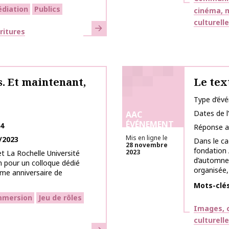
diation
Publics
cinéma, m
culturell
En savoir plus
ritures
s. Et maintenant,
Le tex
Type d’év
Dates de 
AAC
ÉVÉNEMENT
24
Réponse a
Mis en ligne le
/2023
Dans le c
28 novembre
fondation 
2023
t La Rochelle Université
d’automne 
 pour un colloque dédié
organisée, 
ème anniversaire de
Mots-clé
mmersion
Jeu de rôles
Thématiq
Images, c
culturell
En savoir plus