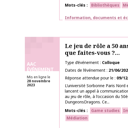
Mots-clés
Bibliothèques
Mé
Thématiques
Information, documents et éc
Le jeu de rôle a 50 an
que faites-vous ?…
Type d’événement
Colloque
AAC
ÉVÉNEMENT
Dates de l’événement
21/06/20
Mis en ligne le
Réponse attendue pour le
09/12
28 novembre
2023
L’université Sorbonne Paris Nord e
lancent un appel à communication
au jeu de rôle, à l'occasion du 50
DungeonsDragons. Ce...
Mots-clés
Game studies
I
Médiation