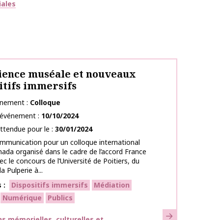
iales
ience muséale et nouveaux
itifs immersifs
énement
Colloque
l’événement
10/10/2024
ttendue pour le
30/01/2024
mmunication pour un colloque international
ada organisé dans le cadre de l’accord France
c le concours de l’Université de Poitiers, du
 Pulperie à...
s
Dispositifs immersifs
Médiation
Numérique
Publics
En savoir plus
ues
s mémorielles, culturelles et