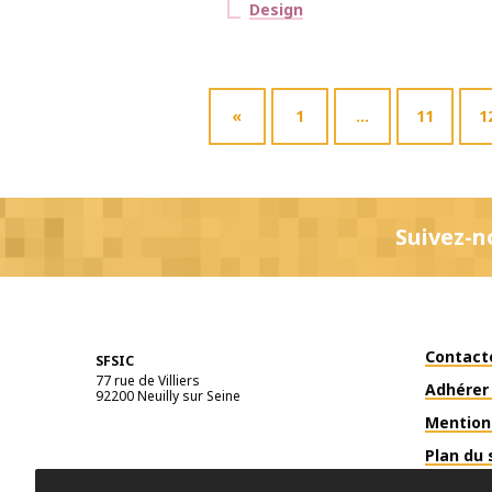
Thématiques
Design
«
1
…
11
1
Suivez-n
Contact
SFSIC
77 rue de Villiers
Adhérer 
92200
Neuilly sur Seine
Mention
Plan du 