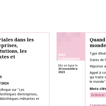
riales dans les
Quand 
eprises,
mond
tutions, les
Type d’év
AAC
ntes et
ÉVÉNEMENT
Dates de 
Mis en ligne le
Réponse a
29 novembre
2023
Appel à co
25
qui traite
le monde"..
/2024
Mots-clé
lloque sur "Les
bliothèques d’entreprises,
Science-
 bibliothèques militantes et
Thématiq
Communica