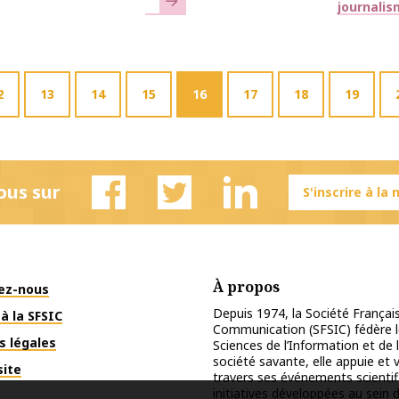
journali
2
13
14
15
16
17
18
19
ous sur
S'inscrire à la
Facebook
Twitter
Linkedin
À propos
ez-nous
Depuis 1974, la Société Français
à la SFSIC
Communication (SFSIC) fédère le
s légales
Sciences de l’Information et de 
société savante, elle appuie et
site
travers ses événements scientif
initiatives développées au sein d