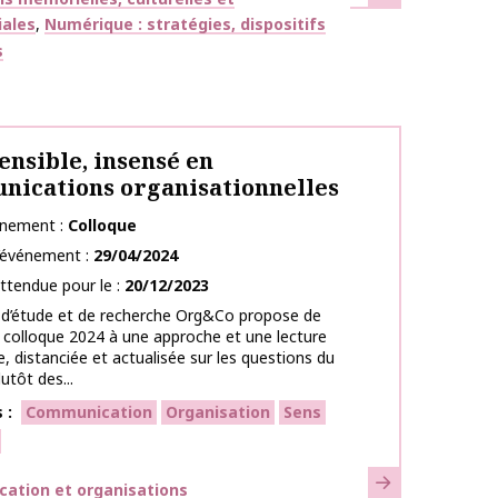
iales
Numérique : stratégies, dispositifs
s
sensible, insensé en
ications organisationnelles
énement
Colloque
l’événement
29/04/2024
ttendue pour le
20/12/2023
 d’étude et de recherche Org&Co propose de
 colloque 2024 à une approche et une lecture
e, distanciée et actualisée sur les questions du
utôt des...
s
Communication
Organisation
Sens
En savoir plus
ues
ation et organisations