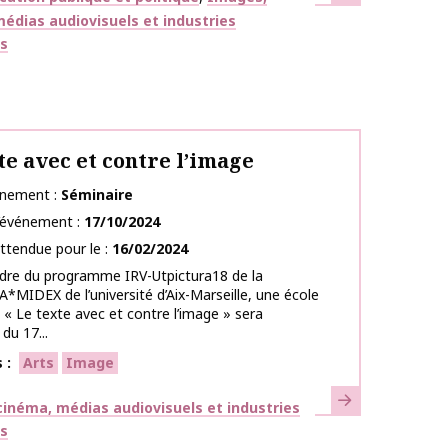
édias audiovisuels et industries
es
te avec et contre l’image
énement
Séminaire
l’événement
17/10/2024
ttendue pour le
16/02/2024
adre du programme IRV-Utpictura18 de la
A*MIDEX de l’université d’Aix-Marseille, une école
« Le texte avec et contre l’image » sera
du 17...
s
Arts
Image
En savoir plus
ues
inéma, médias audiovisuels et industries
es