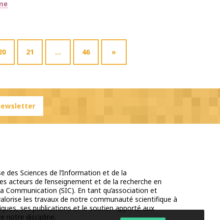
sme
20
21
…
46
»
 newsletter
e des Sciences de l’Information et de la
s acteurs de l’enseignement et de la recherche en
la Communication (SIC). En tant qu’association et
 valorise les travaux de notre communauté scientifique à
iques, ses publications et le soutien apporté aux
e notre discipline.