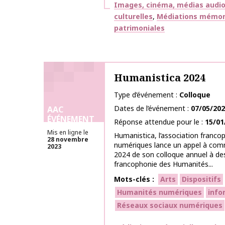
Thématiques
Images, cinéma, médias audiov
culturelles
Médiations mémorie
patrimoniales
Humanistica 2024
Type d’événement
Colloque
Dates de l’événement
07/05/20
AAC
ÉVÉNEMENT
Réponse attendue pour le
15/01
Mis en ligne le
Humanistica, l’association franc
28 novembre
numériques lance un appel à comm
2023
2024 de son colloque annuel à des
francophonie des Humanités...
Mots-clés
Arts
Dispositifs
Humanités numériques
info
Réseaux sociaux numériques