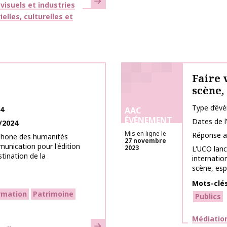
isuels et industries
lles, culturelles et
Faire 
scène,
Type d’év
24
AAC
ÉVÉNEMENT
Dates de 
/2024
Mis en ligne le
Réponse a
ophone des humanités
27 novembre
unication pour l'édition
2023
L'UCO lan
tination de la
internatio
scène, espa
Mots-clé
rmation
Patrimoine
Publics
Thématiq
Médiation
En savoir plus