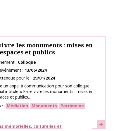
vivre les monuments : mises en
 espaces et publics
énement
Colloque
l’événement
13/06/2024
ttendue pour le
29/01/2024
ce un appel à communication pour son colloque
nal intitulé « Faire vivre les monuments : mises en
ces et publics....
s
Médiation
Monuments
Patrimoine
En savoir plus
ues
s mémorielles, culturelles et