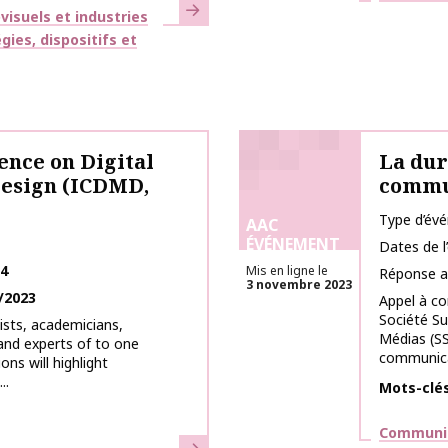
En savoir plus
isuels et industries
gies, dispositifs et
ence on Digital
La dur
esign (ICDMD,
commun
Type d’év
AAC
ÉVÉNEMENT
Dates de 
24
Mis en ligne le
Réponse a
3 novembre 2023
/2023
Appel à co
Société Su
tists, academicians,
Médias (SS
 and experts of to one
communicat
ons will highlight
..
Mots-clé
Thématiq
Communic
En savoir plus