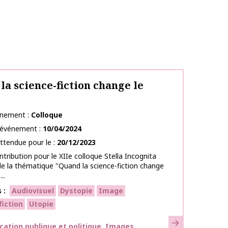
la science-fiction change le
e
énement
Colloque
l’événement
10/04/2024
ttendue pour le
20/12/2023
ntribution pour le XIIe colloque Stella Incognita
 de la thématique "Quand la science-fiction change
..
s
Audiovisuel
Dystopie
Image
fiction
Utopie
En savoir plus
ues
tion publique et politique
Images,