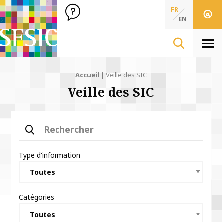
SFSIC Société Française des Sciences de l'Information & de 
Société Française des Sciences
FR
de l'Information
EN
& de la Communication
Men
Accueil
|
Veille des SIC
Veille des SIC
Rechercher
Type d'information
Catégories