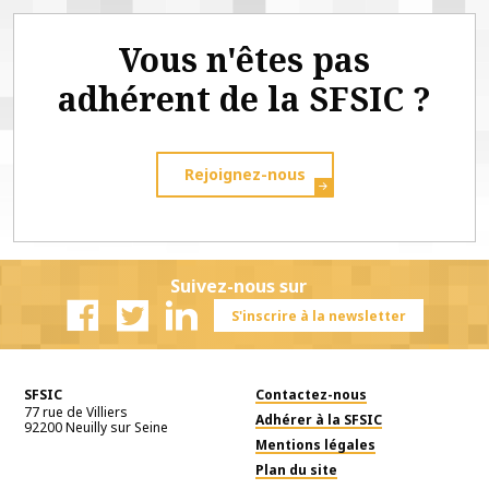
Vous n'êtes pas
adhérent de la SFSIC ?
Rejoignez-nous
Suivez-nous sur
S'inscrire à la newsletter
Facebook
Twitter
Linkedin
SFSIC
Contactez-nous
77 rue de Villiers
Adhérer à la SFSIC
92200
Neuilly sur Seine
Mentions légales
Plan du site