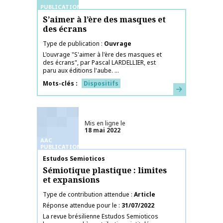
PUBLICATIONS
S’aimer à l’ère des masques et
des écrans
Type de publication
Ouvrage
L'ouvrage "S'aimer à l'ère des masques et
des écrans", par Pascal LARDELLIER, est
paru aux éditions l'aube. ...
Mots-clés
Dispositifs
En savoir plus
Mis en ligne le
18 mai 2022
AAC
PUBLICATIONS
Nom de la publication
Estudos Semioticos
Sémiotique plastique : limites
et expansions
Type de contribution attendue
Article
Réponse attendue pour le
31/07/2022
La revue brésilienne Estudos Semioticos