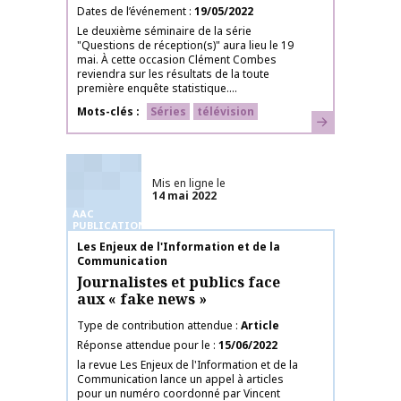
Dates de l’événement
19/05/2022
Le deuxième séminaire de la série
"Questions de réception(s)" aura lieu le 19
mai. À cette occasion Clément Combes
reviendra sur les résultats de la toute
première enquête statistique....
Mots-clés
Séries
télévision
En savoir plus
Mis en ligne le
14 mai 2022
AAC
PUBLICATIONS
Nom de la publication
Les Enjeux de l'Information et de la
Communication
Journalistes et publics face
aux « fake news »
Type de contribution attendue
Article
Réponse attendue pour le
15/06/2022
la revue Les Enjeux de l'Information et de la
Communication lance un appel à articles
pour un numéro coordonné par Vincent