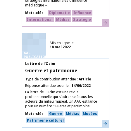
stratégies internationales d’influence
médiatique »...
Mots-clés
Diplomatie
Influence
International
Médias
Stratégie
En savoir plus
Mis en ligne le
18 mai 2022
AAC
PUBLICATIONS
Nom de la publication
Lettre de l'Ocim
Guerre et patrimoine
Type de contribution attendue
Article
Réponse attendue pour le
14/06/2022
La lettre de l'Ocim est une revue
professionnelle qui s'adresse à tous les
acteurs du milieu muséal. Un AAC est lancé
pour un numéro "Guerre et patrimoine"....
Mots-clés
Guerre
Médias
Musées
Patrimoine culturel
En savoir plus