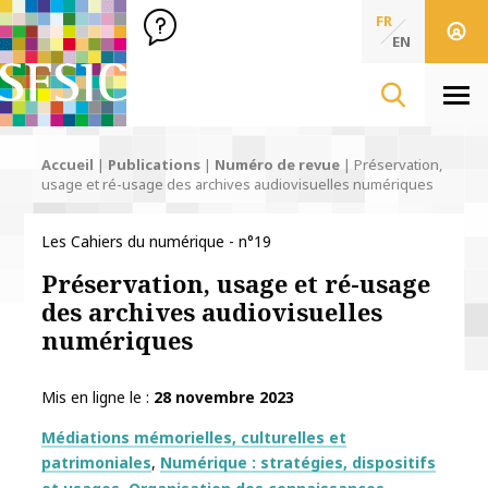
SFSIC Société Française des Sciences de l'Information & de 
Société Française des Sciences
FR
de l'Information
EN
& de la Communication
Men
Accueil
|
Publications
|
Numéro de revue
|
Préservation,
usage et ré-usage des archives audiovisuelles numériques
Les Cahiers du numérique - n°19
Préservation, usage et ré-usage
des archives audiovisuelles
numériques
Mis en ligne le
28 novembre 2023
Thématiques
Médiations mémorielles, culturelles et
patrimoniales
Numérique : stratégies, dispositifs