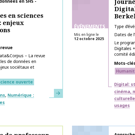
Journé
données en SHS -
Digita
es en sciences
Berke
: enjeux
ÉVÉNEMENTS
Type d’év
ions
Dates de 
Mis en ligne le
12 octobre 2025
Le program
 revue
Digitales 
comité édit
Data&Corpus – La revue
cles de données en
Mots-clé
njeux sociétaux et
Humanit
Science ouverte
Thématiq
Digital: 
cinéma, m
En savoir plus
ons
Numérique :
culturell
ges
usages
Nom de la 
Approche