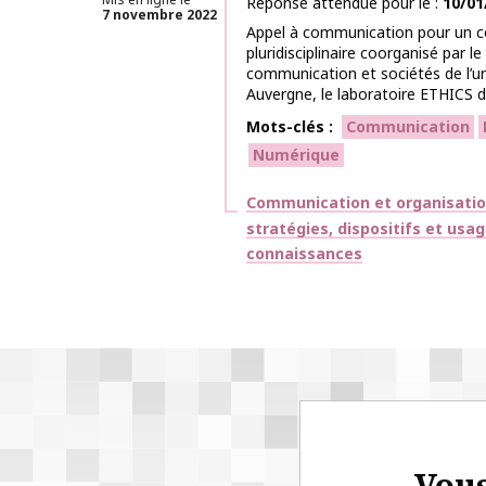
Réponse attendue pour le
10/01
7 novembre 2022
Appel à communication pour un co
pluridisciplinaire coorganisé par le
communication et sociétés de l’u
Auvergne, le laboratoire ETHICS de
Mots-clés
Communication
Numérique
Thématiques
Communication et organisati
stratégies, dispositifs et usa
connaissances
Vous