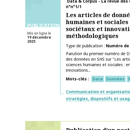
Nom de la publication
Data & Corpus - La revue des 
n°n°1/1
Les articles de donné
humaines et sociales 
PUBLICATIONS
sociétaux et innovat
Mis en ligne le
méthodologiques
19 décembre
2025
Type de publication
Numéro de
Parution du premier numéro de 
des données en SHS sur "Les arti
sciences humaines et sociales : e
innovations...
Mots-clés
Data
Données
Thématiques
Communication et organisati
stratégies, dispositifs et usa