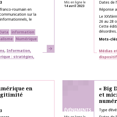
23
Dates de 
Mis en ligne le
14 avril 2023
franco-roumain en
Réponse a
a communication sur la
Le XXVIème
informationnels, le
26 au 28 o
Cette édit
désordres..
Data
information
nalisme
Numérique
Mots-clé
En savoir plus
Thématiq
ons
Information,
Médias et
ique : stratégies,
dispositi
umérique en
« Big 
égitimité
et mic
numér
ÉVÉNEMENTS
Type d’év
23
Dates de 
Mis en ligne le