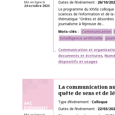
Dates de l’événement
26/10/20
Mis en ligne le
24 octobre 2023
Le programme du XXVIe colloque 
sciences de l'information et de l
thématique "Ordres et désordres 
journalisme à l’épreuve de...
Mots-clés
Communication
Intelligence artificielle
Jour
Thématiques
Communication et organisati
documents et écritures
Numér
dispositifs et usages
La communication n
quête de sens et de l
Type d’événement
Colloque
AAC
ÉVÉNEMENT
Dates de l’événement
22/03/20
Mis en ligne le