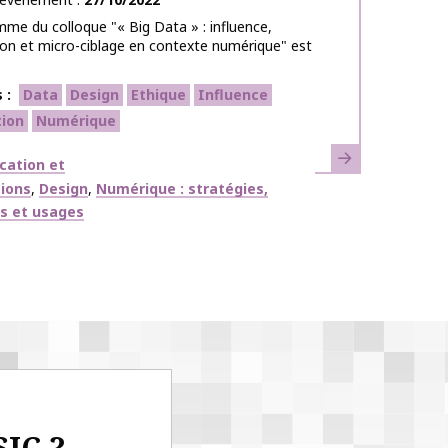
me du colloque "« Big Data » : influence,
on et micro-ciblage en contexte numérique" est
s
Data
Design
Ethique
Influence
tion
Numérique
En savoir plus
ues
ation et
tions
Design
Numérique : stratégies,
fs et usages
SIC ?