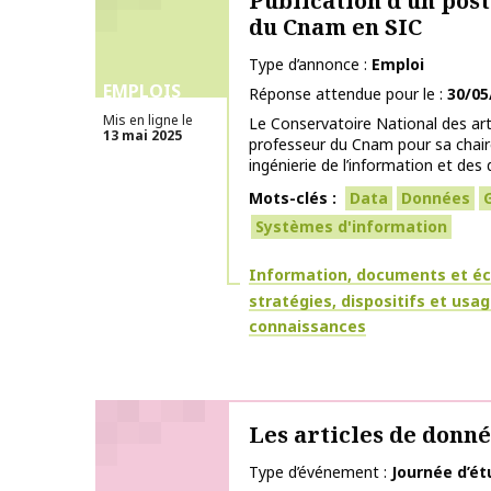
Publication d’un pos
du Cnam en SIC
Type d’annonce
Emploi
EMPLOIS
Réponse attendue pour le
30/05
Mis en ligne le
Le Conservatoire National des art
13 mai 2025
professeur du Cnam pour sa chai
ingénierie de l’information et des 
Mots-clés
Data
Données
Systèmes d'information
Thématiques
Information, documents et éc
stratégies, dispositifs et usa
connaissances
Les articles de donn
Type d’événement
Journée d’é