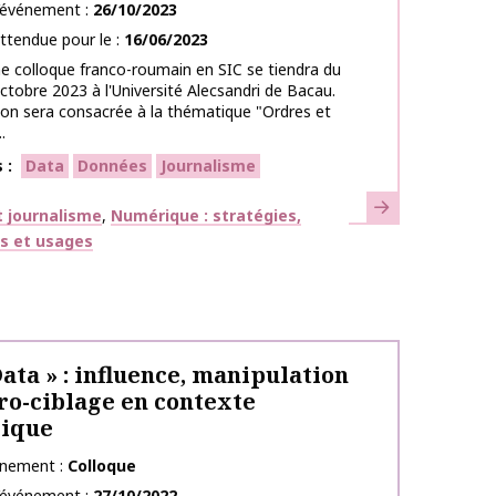
l’événement
26/10/2023
ttendue pour le
16/06/2023
 colloque franco-roumain en SIC se tiendra du
ctobre 2023 à l'Université Alecsandri de Bacau.
ion sera consacrée à la thématique "Ordres et
.
s
Data
Données
Journalisme
En savoir plus
ues
 journalisme
Numérique : stratégies,
fs et usages
Data » : influence, manipulation
ro-ciblage en contexte
ique
énement
Colloque
l’événement
27/10/2022