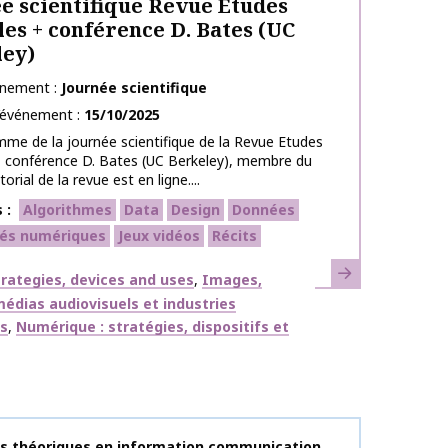
e scientifique Revue Etudes
les + conférence D. Bates (UC
ley)
énement
Journée scientifique
l’événement
15/10/2025
me de la journée scientifique de la Revue Etudes
+ conférence D. Bates (UC Berkeley), membre du
orial de la revue est en ligne....
s
Algorithmes
Data
Design
Données
és numériques
Jeux vidéos
Récits
En savoir plus
ues
strategies, devices and uses
Images,
édias audiovisuels et industries
es
Numérique : stratégies, dispositifs et
publication
s théoriques en information communication