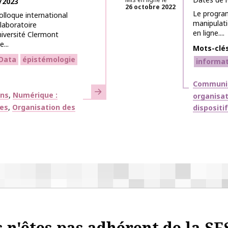
/2023
26 octobre 2022
Le program
lloque international
manipulati
 laboratoire
en ligne....
niversité Clermont
...
Mots-clé
Data
épistémologie
informa
Thématiq
Communic
En savoir plus
ons
Numérique :
organisa
ges
Organisation des
dispositi
 n'êtes pas adhérent de la SF