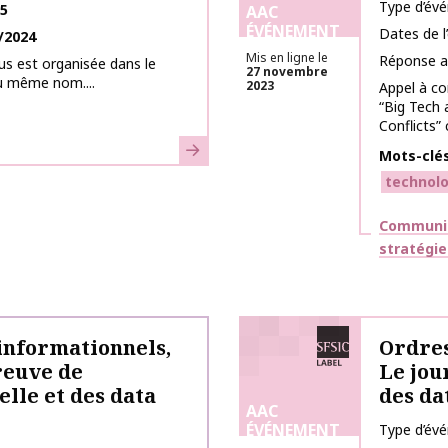
Type d’év
25
AAC
ÉVÉNEMENT
Dates de 
/2024
Mis en ligne le
Réponse a
us est organisée dans le
27 novembre
u même nom....
2023
Appel à co
“Big Tech 
Conflicts” 
En savoir plus
Mots-clé
technolo
Thématiq
Communica
stratégie
Labélisé SFSIC
informationnels,
Ordres
reuve de
Le jou
ielle et des data
des da
AAC
ÉVÉNEMENT
Type d’év