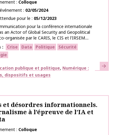
énement
Colloque
l’événement
02/05/2024
ttendue pour le
05/12/2023
mmunication pour la conférence internationale
as an Actor of Global Security and Geopolitical
co-organisée par le CARIS, le CIS et l'IRSEM....
s
Crise
Data
Politique
Sécurité
gie
En savoir plus
ues
tion publique et politique
Numérique :
s, dispositifs et usages
 et désordres informationnels.
rnalisme à l’épreuve de l’IA et
ta
énement
Colloque