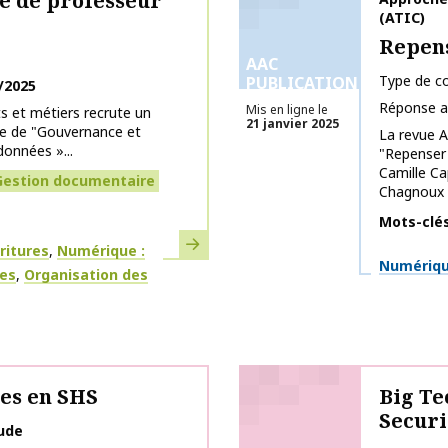
te de professeur
(ATIC)
Repens
AAC
Type de co
PUBLICATIONS
/2025
Réponse a
Mis en ligne le
s et métiers recrute un
21 janvier 2025
re de "Gouvernance et
La revue A
données »...
"Repenser 
Camille Ca
Gestion documentaire
Chagnoux (U
Mots-clé
En savoir plus
ritures
Numérique :
Thématiq
Numérique
ges
Organisation des
ées en SHS
Big Te
Securi
tude