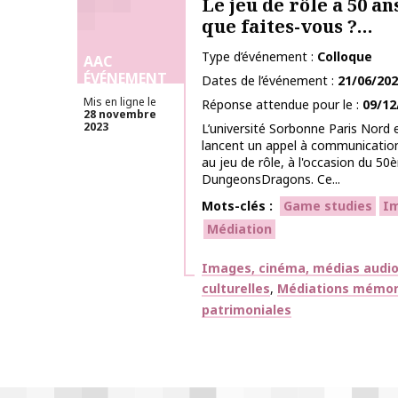
Le jeu de rôle a 50 an
que faites-vous ?…
Type d’événement
Colloque
AAC
ÉVÉNEMENT
Dates de l’événement
21/06/20
Mis en ligne le
Réponse attendue pour le
09/12
28 novembre
2023
L’université Sorbonne Paris Nord e
lancent un appel à communication
au jeu de rôle, à l'occasion du 50
DungeonsDragons. Ce...
Mots-clés
Game studies
I
Médiation
Thématiques
Images, cinéma, médias audiov
culturelles
Médiations mémorie
patrimoniales