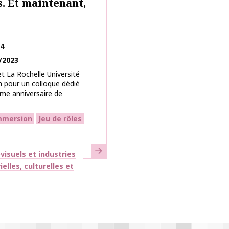
s. Et maintenant,
24
/2023
t La Rochelle Université
 pour un colloque dédié
ème anniversaire de
mmersion
Jeu de rôles
En savoir plus
isuels et industries
lles, culturelles et