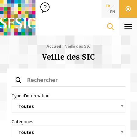
SFSIC Société Française des Sciences de l'Information & de 
Société Française des Sciences
FR
de l'Information
EN
& de la Communication
Men
Accueil
|
Veille des SIC
Veille des SIC
Rechercher
Type d'information
Catégories