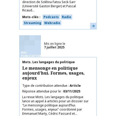
direction de Sokhna Fatou Seck-Sarr
(Université Gaston Berger) et Pascal
Ricaud...
Mots-clés
Podcasts
Radio
Streaming
Webradio
En savoir plus
Mis en ligne le
7 juillet 2025
AAC
PUBLICATIONS
Nom de la publication
Mots. Les langages du politique
Le mensonge en politique
aujourd’hui. Formes, usages,
enjeux
Type de contribution attendue
Article
Réponse attendue pour le
03/11/2025
La revue Mots. Les langages du politique
lance un appel à articles pour un dossier sur
"Le mensonge politique aujourd’hui.
Formes, usages, enjeux" coordonné par
Emmanuel Marty, Cédric Passard et...