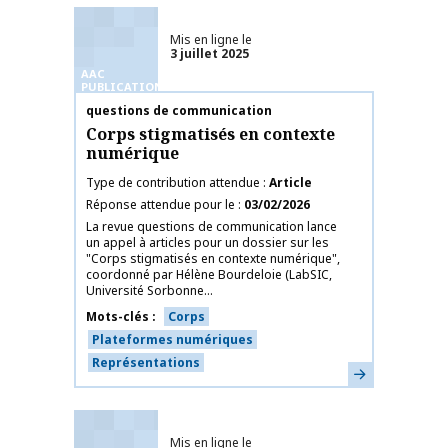
Mis en ligne le
3 juillet 2025
AAC
PUBLICATIONS
Nom de la publication
questions de communication
Corps stigmatisés en contexte
numérique
Type de contribution attendue
Article
Réponse attendue pour le
03/02/2026
La revue questions de communication lance
un appel à articles pour un dossier sur les
"Corps stigmatisés en contexte numérique",
coordonné par Hélène Bourdeloie (LabSIC,
Université Sorbonne...
Mots-clés
Corps
Plateformes numériques
Représentations
En savoir plus
Mis en ligne le