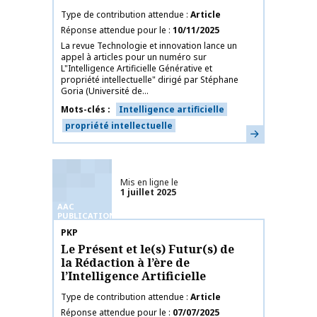
Type de contribution attendue
Article
Réponse attendue pour le
10/11/2025
La revue Technologie et innovation lance un
appel à articles pour un numéro sur
L"Intelligence Artificielle Générative et
propriété intellectuelle" dirigé par Stéphane
Goria (Université de...
Mots-clés
Intelligence artificielle
propriété intellectuelle
En savoir plus
Mis en ligne le
1 juillet 2025
AAC
PUBLICATIONS
Nom de la publication
PKP
Le Présent et le(s) Futur(s) de
la Rédaction à l’ère de
l’Intelligence Artificielle
Type de contribution attendue
Article
Réponse attendue pour le
07/07/2025