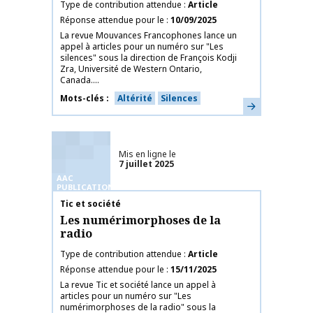
Type de contribution attendue
Article
Réponse attendue pour le
10/09/2025
La revue Mouvances Francophones lance un
appel à articles pour un numéro sur "Les
silences" sous la direction de François Kodji
Zra, Université de Western Ontario,
Canada....
Mots-clés
Altérité
Silences
En savoir plus
Mis en ligne le
7 juillet 2025
AAC
PUBLICATIONS
Nom de la publication
Tic et société
Les numérimorphoses de la
radio
Type de contribution attendue
Article
Réponse attendue pour le
15/11/2025
La revue Tic et société lance un appel à
articles pour un numéro sur "Les
numérimorphoses de la radio" sous la