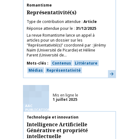
Nom de la publication
Romantisme
Représentativité(s)
Type de contribution attendue
Article
Réponse attendue pour le
31/12/2025
La revue Romantisme lance un appel à
articles pour un dossier sur les
"Représentativité(s)" coordonné par : Jérémy
Naïm (Université de Picardie) et Hélène
Parent (Université de...
Mots-clés
Contenus
Littérature
Médias
Représentativité
En savoir plus
Mis en ligne le
1 juillet 2025
AAC
PUBLICATIONS
Nom de la publication
Technologie et innovation
Intelligence Artificielle
Générative et propriété
intellectuelle