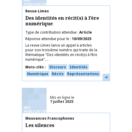
AAC
PUBLICATIONS
Nom de la publication
Revue Limes
Des identités en récit(s) à l’ère
numérique
Type de contribution attendue
Article
Réponse attendue pour le
10/09/2025
La revue Limes lance un appel à articles
pour son troisième numéro qui traite de la
thématique "Des identités en récit(s) à l’ère
numérique"....
Mots-clés
Discours
Identités
Numérique
Récits
Représentations
En savoir plus
Mis en ligne le
7 juillet 2025
AAC
PUBLICATIONS
Nom de la publication
Mouvances Francophones
Les silences