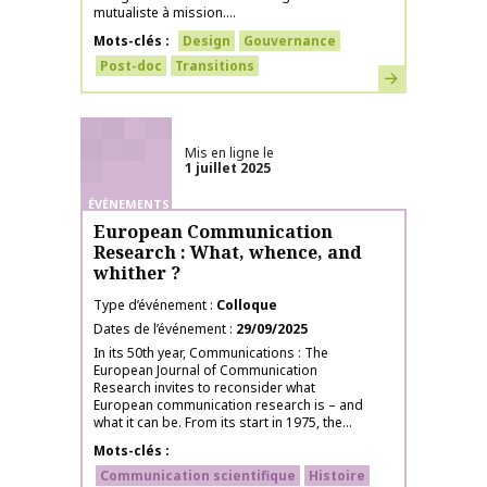
mutualiste à mission....
Mots-clés
Design
Gouvernance
Post-doc
Transitions
En savoir plus
Mis en ligne le
1 juillet 2025
ÉVÉNEMENTS
European Communication
Research : What, whence, and
whither ?
Type d’événement
Colloque
Dates de l’événement
29/09/2025
In its 50th year, Communications : The
European Journal of Communication
Research invites to reconsider what
European communication research is – and
what it can be. From its start in 1975, the...
Mots-clés
Communication scientifique
Histoire