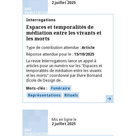
2 juillet 2025
AAC
PUBLICATIONS
Nom de la publication
Interrogations
Espaces et temporalités de
médiation entre les vivants et
les morts
Type de contribution attendue
Article
Réponse attendue pour le
15/10/2025
La revue Interrogations lance un appel à
articles pour un numéro sur les "Espaces et
temporalités de médiation entre les vivants
et les morts" coordonné par Elvire Bornand
(École de Design de...
Mots-clés
Funéraire
Représentations
Rituels
En savoir plus
Mis en ligne le
2 juillet 2025
AAC
PUBLICATIONS